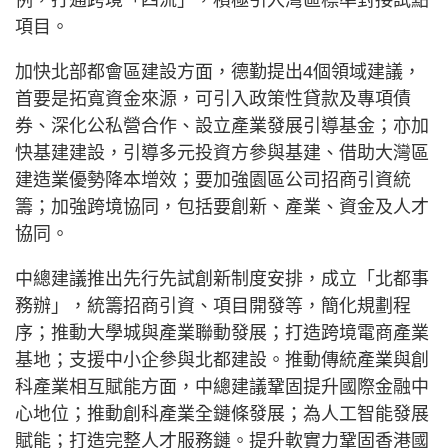
例，打通跨境「四流」，積極引入灣區標準對接試點
項目。
加快北部都會區建設方面，德勤提出4個領域建議，
首要是拓寬資金來源，可引入政策性貸款及專項債
券、深化公私營合作、設立產業發展引導基金；亦加
快基建建設，引導多元投資方參與基建、借助大灣區
建造業優勢降本增效；要加強園區公司招商引資統
籌；加強跨境協同，包括要創新、產業、資金及人才
協同。
中總建議推出先行先試創新制度安排，成立「北都事
務辦」，統籌招商引資、項目開發等，簡化規劃程
序；推動大學城與產業聯動發展；打造跨境電商產業
基地；支援中小企參與北都建設。推動傳統產業與創
科產業相互賦能方面，中總建議鞏固提升國際金融中
心地位；推動創科產業全鏈條發展；為人工智能發展
賦能；打造完整人才服務鏈。提升軟實力鞏固香港國