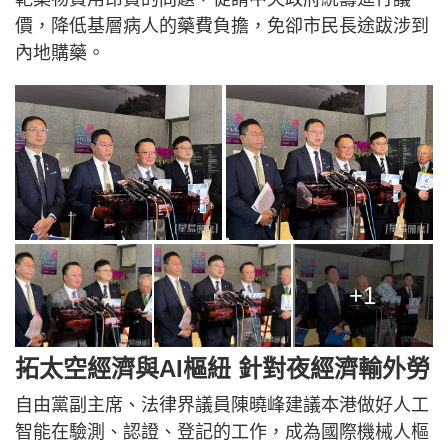
價，降低基層病人的藥費負擔，免卻市民長途跋涉到
內地購藥。
+1
拓太空經濟與AI樞紐 針對夜經濟輸外勞
自由黨副主席、法律界議員陳曉峰建議本港做好人工
智能在驗測、認證、登記的工作，成為國際機械人樞