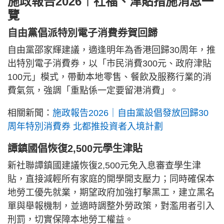
施政報告2026︱社福、津貼措施消息一
覽
自由黨倡派特別電子消費券賀回歸
自由黨邵家輝建議，適逢明年為香港回歸30周年，推
出特別電子消費券，以「市民消費300元、政府津貼
100元」模式，帶動本地零售、餐飲及服務行業的消
費氣氛，強調「重點係一定要留港消費」。
相關新聞：
施政報告2026｜自由黨設倡發放回歸30
周年特別消費券 北都推投資者入境計劃
譚鎮國倡恢復2,500元學生津貼
新社聯譚鎮國建議恢復2,500元免入息審查學生津
貼，直接減輕所有家庭的開學開支壓力；同時確保本
地勞工優先就業，期望政府加強打擊黑工，建立黑名
單與舉報機制，並適時調整外勞政策，對濫用者引入
刑罰，切實保障本地勞工權益。