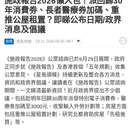
施政報告2026懶人包｜派回歸30
年消費劵、長者醫療券加碼、重
推公屋租置？即睇公布日期/政界
消息及倡議
更新時間：18:21 2026-08-05 HKT
政情
《施政報告2026》公眾諮詢已於6月29日展開，政府
正同步就《施政報告》及香港首個「五年規劃」收集
公眾意見。《星島頭條》持續更新及整合各方消息、
資訊和政商界倡議，讓讀者在《施政報告》公眾諮詢
期間，一文睇清最新資訊！近月政商界提出不少倡
議，包括趁明年回歸30周年派發特別電子消費券、醫
療劵加碼至3000元、收緊輸入外勞計劃等；房屋方面
包括重推公屋租置計劃、研究北都資助房屋「先租後
買」等。