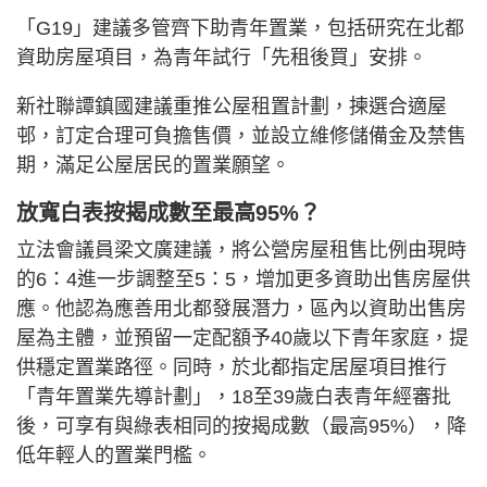
「G19」建議多管齊下助青年置業，包括研究在北都
資助房屋項目，為青年試行「先租後買」安排。
新社聯譚鎮國建議重推公屋租置計劃，揀選合適屋
邨，訂定合理可負擔售價，並設立維修儲備金及禁售
期，滿足公屋居民的置業願望。
放寬白表按揭成數至最高95%？
立法會議員梁文廣建議，將公營房屋租售比例由現時
的6：4進一步調整至5：5，增加更多資助出售房屋供
應。他認為應善用北都發展潛力，區內以資助出售房
屋為主體，並預留一定配額予40歲以下青年家庭，提
供穩定置業路徑。同時，於北都指定居屋項目推行
「青年置業先導計劃」，18至39歲白表青年經審批
後，可享有與綠表相同的按揭成數（最高95%），降
低年輕人的置業門檻。