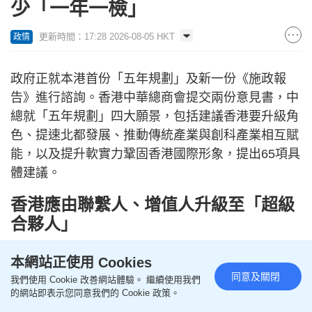
少「一年一檢」
更新時間：17:28 2026-08-05 HKT
政情
政府正就本港首份「五年規劃」及新一份《施政報
告》進行諮詢。香港中華總商會提交兩份意見書，中
總就「五年規劃」四大願景，包括建議香港要升級角
色、提速北都發展、推動傳統產業與創科產業相互賦
能，以及提升軟實力鞏固香港國際形象，提出65項具
體建議。
香港應由聯繫人、增值人升級至「超級
合夥人」
升級角色方面，中總認為香港應由「超級聯繫人」、
本網站正使用 Cookies
「超級增值人」，升級至「超級合夥人」，推動與大
同意及關閉
我們使用 Cookie 改善網站體驗。 繼續使用我們
灣區專業服務資格雙向認可，深化跨境協作，探索河
的網站即表示您同意我們的 Cookie 政策。
套合作區「數據特區」試點；推動規則標準與企業