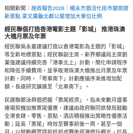
相關新聞：
施政報告2026｜楊永杰倡活化街市變旅遊
新景點 梁文廣籲北都公屋增加大單位比例
經民聯倡打造香港電影主題「影城」 推港珠澳
大橋月票及年票
經民聯吳永嘉建議打造以香港電影為主題的「影城」
等全新地標景點；經民聯副主席、新界鄉議局主席劉
業強建議持續完善「港車北上」計劃，簡化申請程序
和降低手續費用，並爭取港珠澳大橋推出月票及年票
計劃。同時，「粵車南下」計劃應循序漸進增加配
額，長遠研究擴展至「北車南下」。
民建聯鄭泳舜倡把握「票尾經濟」，指未來數月盛事
連場契機加推票尾優惠，建議由政府聯同旅發局鼓勵
全港食肆、零售、景點、酒店積極推出策略性優惠活
動；延長「票尾」時效至賽事前後一周，甚至一個
月，以鼓勵觀眾提前抵前或賽後留港遊玩觀光，拉長