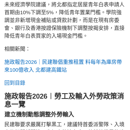
未來經濟學院建議，將北都指定居屋青年白表申請人
首期由10%下調至5%，降低青年置業門檻。學院強
調並非新增現金補貼或貸款計劃，而是在現有房委
會、銀行及香港按證保險機制下調整按揭安排，直接
降低青年白表買家的入場現金門檻。
相關新聞：
施政報告2026｜民建聯倡重推租置 料每年為庫房帶
來100億收入 北都建高鐵站
回到目錄
施政報告2026︱勞工及輸入外勞政策消
息一覽
建立機制動態調整外勞輸入
民建聯要求嚴厲打擊黑工，建議特首委派警隊、入境