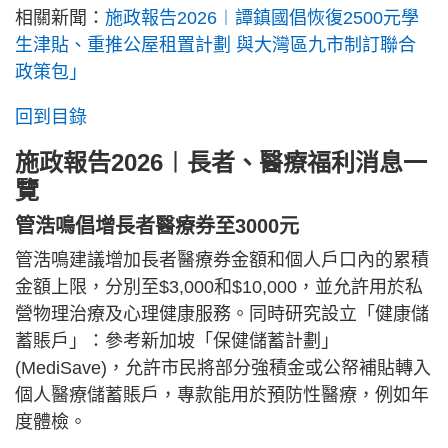
相關新聞：
施政報告2026︱譚鎮國倡恢復2500元學
生津貼、重推公屋租置計劃 與大灣區九市制訂聯合
政策包」
回到目錄
施政報告2026︱長者、醫療福利消息一
覽
管浩鳴倡增長者醫療券至3000元
管浩鳴建議增加長者醫療券金額和個人戶口內的累積
金額上限，分別至$3,000和$10,000，並允許用於私
營物理治療及心理健康服務。同時研究設立「健康儲
蓄賬戶」：參考新加坡「保健儲蓄計劃」
(MediSave)，允許市民將部分強積金或公帑補貼轉入
個人醫療儲蓄賬戶，專款能用於預防性醫療，例如年
度體檢。