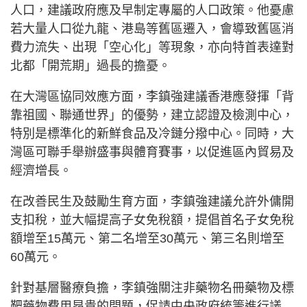
人口，建議政府應及早制定專屬的人口政策。他憂慮
若大量人口從九龍、港島等舊區遷入，會導致舊區消
費力流失、出現「空心化」等現象，亦向特首表達對
北都「開荒期」過長的擔憂。
在大灣區協同效應方面，李鎮強建議香港應發揮「背
靠祖國、聯通世界」的優勢，建立認證及檢測中心，
特別是標準化的新鮮食品及冷鏈分撥中心。同時，大
灣區可聯手舉辦盛事與體育賽事，以促進區內貿易及
經濟增長。
在改善民生及鼓勵生育方面，李鎮強建議允許外傭開
支扣稅，並大幅提高子女免稅額，提倡首名子女免稅
額增至15萬元、第二名增至30萬元、第三名則增至
60萬元。
針對基層醫療負擔，李鎮強關注非藥物名冊藥物及標
靶藥物費用昂貴的問題，促請中央政府統籌進行議