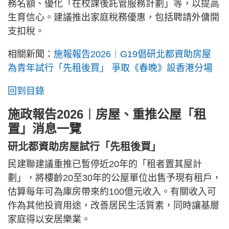
務名額、優化「在校課後託管服務計劃」等，以提高
生育信心。建議推出家庭稅務優惠，包括聘請外傭開
支扣稅。
相關新聞：
施報報告2026︱G19倡研北都資助房屋
為青年試行「先租後買」 爭取《春晚》設香港分場
回到目錄
施政報告2026︱房屋、重推公屋「租
置」消息一覽
研北都資助房屋試行「先租後買」
民建聯建議重推已暫停近20年的「租者置其屋計
劃」，將樓齡20至30年的公屋單位出售予現有租戶，
估算每年可為庫房帶來約100億元收入。有關收入可
作為其他投資用途，改善居民生活質素，同時讓基層
家庭得以安居樂業。