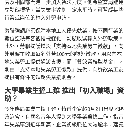
處及相關部門進一步加大執法力度。他希望當局能建
立動態標準，當失業率達到一定水平時，可暫緩某些
行業或崗位的輸入外勞申請。
勞聯強調必須保障本地工人優先就業，按不同行業的
職位空缺等客觀指標變化，動態收緊輸入外勞政策。
此外，勞聯提議增設「支持本地失業勞工徵款」，向
外勞僱主收取每名外勞100元的額外徵款，用以向本
地失業勞工提供過渡支援；而「餐飲業轉型基金」，
則由「支持本地失業勞工徵款」提供，向餐飲業工友
提供有條件的短期失業援助金。
大學畢業生搵工難 推出「初入職場」資
助？
今年應屆畢業生搵工難，特首李家超8月2日出席地區
諮詢會，有兩名青年人提到大學畢業難找工作，指青
年失業率創近年新高、企業初級職位大減逾半，建議