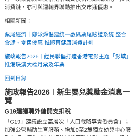
消費鏈，亦可與運輸界聯動推出交市通優惠。
相關新聞：
票尾經濟｜鄭泳舜倡建統一數碼票尾驗證系統 整合
食肆、零售優惠 推體育健康消費計劃
施政報告2026︱經民聯倡打造香港電影主題「影城」
推港珠澳大橋月票及年票
回到目錄
施政報告2026︱新生嬰兒獎勵金消息一
覽
G19建議聘外傭開支扣稅
「G19」建議設立高層次「人口戰略專責委員會」；
加強公營輔助生育服務、增加0至2歲獨立幼兒中心服