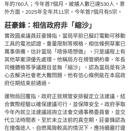
年的760人；今年首7個月，被捕人數已達530人。意
外方面，2025年全年共11宗，今年首7個月有5宗。
莊豪鋒：相信政府非「縮沙」
實政圓桌議員莊豪鋒指，當局早前已擬訂電動可移動
工具的電池認證、重量限制等規格，相信條例草案已
萬事俱備，估計當局「唔係唔想做」，只是議程上有
其他草案須優先處理。他稱局方在規管網約車、年長
司機體檢等爭議題目並無「縮沙」，認為當局是有決
心去解決社會老大難問題，他有信心條例能在本屆政
府任期結束前通過。
運物局回覆指，政府正就規管安排擬定立法建議，結
合實際經驗以確保建議可行，並保障安全。政府爭取
今年內就立法建議諮詢立法會交通事務委員會，並交
代立法時間表。至於未立法前的真空期，莊豪鋒認為
在撞傷途人、自燃風險較高的情況下，應持續嚴打違