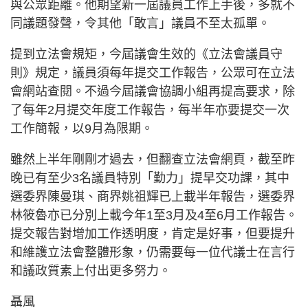
與公眾距離。他期望新一屆議員工作上手後，多就不
同議題發聲，令其他「敢言」議員不至太孤單。
提到立法會規矩，今屆議會生效的《立法會議員守
則》規定，議員須每年提交工作報告，公眾可在立法
會網站查閱。不過今屆議會協調小組再提高要求，除
了每年2月提交年度工作報告，每半年亦要提交一次
工作簡報，以9月為限期。
雖然上半年剛剛才過去，但翻查立法會網頁，截至昨
晚已有至少3名議員特別「勤力」提早交功課，其中
選委界陳曼琪、商界姚祖輝已上載半年報告，選委界
林筱魯亦已分別上載今年1至3月及4至6月工作報告。
提交報告對增加工作透明度，肯定是好事，但要提升
和維護立法會整體形象，仍需要每一位代議士在言行
和議政質素上付出更多努力。
聶風