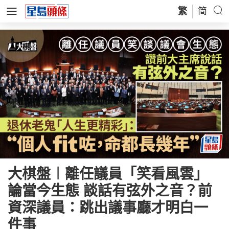
繁
简
大棋盤︱離任議員「笑看風雲」
論當今生態 談話有弦外之音？前
資深議員：跳出議事廳才明白一
件事