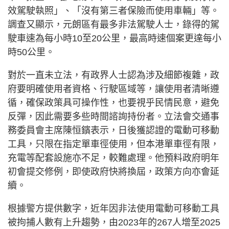
效駕駛執照」、「沒有第三者保險而使用車輛」等。
調查又顯示，元朗區有最多非法駕駛人士，錄得的駕
駛車速為每小時10至20公里，最高時速個案更達每小
時50公里。
對於一直未立法，有政界人士認為涉及細節複雜，政
府要明確使用者資格、行駛區域等，讓使用者清晰遵
循，確保政策具可操作性，也要視乎民情民意，避免
反彈，因此需要多些時間諮詢持份者。立法會交通事
務委員會主席陳恒鑌表示，日後獲認證的電動可移動
工具，只限在指定單車徑使用，但本港單車徑有限，
充電等配套設施亦不足，較難處理。他預料政府明年
初會提交修例，即使政府快將換屆，政策方向亦會延
續。
根據警方提供數字，近年因非法使用電動可移動工具
被拘捕人數有上升趨勢，由2023年的267人增至2025