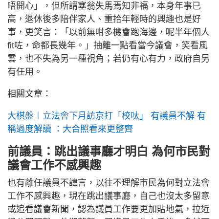
唔開心」，但所謂塞翁失馬焉知非福，本身年事已
高，退休後多陪伴家人、重拾年輕時的興趣也是好
事，更笑言：「以前無咁多機會跑海邊，呢半年個人
fit咗，命都長幾年。」抽離一點看當今議會，笑看風
雲，也不失為另一種視角；若仍有心有力，政府自另
有任用。
相關文章：
大棋盤︱立法會下月訪京打「校呔」 有議員不解 有
稱過度解讀 ：大合照看來更整齊
前議員：跳出議事廳才明白 為何市民對
議會工作不感興趣
也有離任議員不諱言，以往不理解市民為何對立法會
工作不感興趣，現在跳出議事廳，自己也沒太多留意
或追看議會新聞，認為議員工作要更加貼地氣，拉近