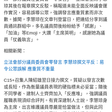
琼其後在報章撰文反駁，稱報道未能全面反映議會運
作實況，容易誤導公眾，強調發言應重質素而非次
數。據聞，李慧琼在文章刊登當日，把連結分享到議
員通訊群組中，多名議員閱後紛紛給予「感謝」、
「加油」等Emoji，大讚「主席英明」，感謝她為議
員「仗義執言」。
相關新聞：
立法會部分議員委員會零發言 李慧琼撰文平反：易
令公眾誤解 應重質不重量
C15+召集人陳紹雄翌日接力撰文，質疑以發言次數
或長短，作為衡量議員表現的硬指標未必妥當；隨後
不同學者、建制人士齊齊加入「反應堆」，強調議員
履職表現須綜合評判。有資深建制人士說，李慧琼身
為主席，出言維護議員尊嚴是恰當做法，但與此同