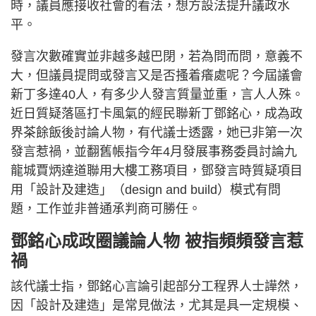
時，議員應接收社會的看法，想方設法提升議政水
平。
發言次數確實並非越多越巴閉，若為問而問，意義不
大，但議員提問或發言又是否搔着癢處呢？今屆議會
新丁多達40人，有多少人發言質量並重，言人人殊。
近日質疑落區打卡風氣的經民聯新丁鄧銘心，成為政
界茶餘飯後討論人物，有代議士透露，她已非第一次
發言惹禍，並翻舊帳指今年4月發展事務委員討論九
龍城賈炳達道聯用大樓工務項目，鄧發言時質疑項目
用「設計及建造」（design and build）模式有問
題，工作並非普通承判商可勝任。
鄧銘心成政圈議論人物 被指頻頻發言惹
禍
該代議士指，鄧銘心言論引起部分工程界人士譁然，
因「設計及建造」是常見做法，尤其是具一定規模、