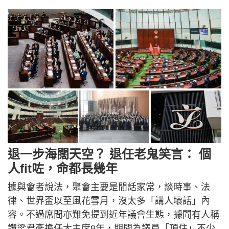
退一步海闊天空？ 退任老鬼笑言： 個
人fit咗，命都長幾年
據與會者說法，聚會主要是閒話家常，談時事、法
律、世界盃以至風花雪月，沒太多「講人壞話」內
容。不過席間亦難免提到近年議會生態，據聞有人稱
讚梁君彥擔任大主席9年，期間為議員「頂住」不少