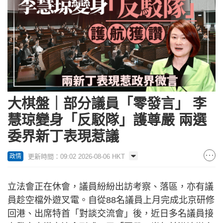
大棋盤｜部分議員「零發言」 李
慧琼變身「反駁隊」護尊嚴 兩選
委界新丁表現惹議
更新時間：09:02 2026-08-06 HKT
政情
立法會正在休會，議員紛紛出訪考察、落區，亦有議
員趁空檔外遊叉電。自從88名議員上月完成北京研修
回港、出席特首「對談交流會」後，近日多名議員接