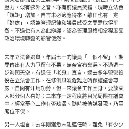
壓力，似有弦外之音。亦有前議員笑指，現時立法會
「規矩」增加，自言未必適應得來，離任也有一定
「好處」，認為管理紀律和議員感受之間需取得平
衡。不過也有人為此辯護，認為管理風格相當程度受
政治環境轉變的影響使然。
去年立法會選舉，年屆七十的議員「一個不留」，期
間傳出有人力爭留任不果，無奈宣布棄選。不過退一
步海闊天空，有退任「老鬼」直言，過去多年營營役
役在立法會工作、在修例風波危難之時保護議會尊
嚴，自問有汗馬功勞，但一來議會工作困身，要放棄
大部分個人喜好；二來亦一定程度將目光局限在議會
中，經常憂心工作有否疏漏、隨時被傳媒發現，乃至
席位不保。
另一人坦言，去年剛獲悉未能連任時，難免「有少少