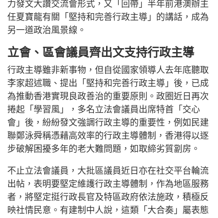
力發文大讚交流會形式，又「回帶」半年前港澳辦主
任夏寶龍有關「堅持和完善行政主導」的講話，成為
另一道政治風景線。
立會、區會議員齊出文支持行政主導
行政主導雖非新事物，但自從國家領導人去年底聽取
李家超述職、提出「堅持和完善行政主導」後，已成
為推動香港實現良政善治的重要原則。政圈近日再次
捲起「學習風」，多名立法會議員出席特首「交心
會」後，紛紛發文強調行政主導的重要性，例如民建
聯鄭泳舜稱憑藉高效率的行政主導體制，香港得以逐
步破解困擾多年的老大難問題，如取締劣質劏房。
不止立法會議員，大批區議員近日亦在社交平台輪流
出帖，表明要堅定維護行政主導體制，作為地區服務
者，將堅定挺行政長官及特區政府依法施政，積極反
映社情民意。有建制中人說，這類「大合奏」屬表態