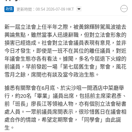
更新時間：08:54 2026-07-09 HKT
政情
新一屆立法會上任半年之際，被黃錦輝醉駕風波搶去
輿論焦點，雖然當事人迅速辭職，但對立法會形象的
損害已經造成。社會對立法會議員表現有意見，並非
今日才發生，即使是一班不在其位的離任議員，對近
年議會生態亦各有看法。據聞，多名今屆退下火線的
前議員，早前發起一場「第七屆舊生會」聚會，風花
雪月之餘，席間也有談及當今政治生態。
據悉有關聚會在6月底、於尖沙咀一間酒店中菜廳舉
行，約20名「畢業」議員出席，包括前主席梁君彥、
前「班長」廖長江等領袖人物，亦有個別立法會秘書
處人員。一眾前議員席間表示，很珍惜舊日在議會相
處合作的情誼，希望定期聚會，「同學會」由此誕
生。