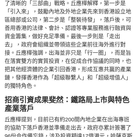
了清晰的「三部曲」戰略。丘應樺解釋，第一步是
「引入來」，鼓勵內地及外地企業先來到香港設立地
區總部或公司，第二步是「整裝待發」，落戶後，可
善用香港的法律、會計、認證等專業服務進行融資與
資金籌集，做好充足準備。最後一步則是「走出
去」，政府會組織並帶領這些企業前往海外進行對
接。丘應樺強調，出海並非只是「行一圈」，而是旨
在落實雙方的實質投資，在促成合作協議的同時，也
把其他經濟體的企業引回香港，形成互惠共贏的產業
鏈，發揮香港作為「超級聯繫人」和「超級增值人」
的獨特角色。
招商引資成果斐然：鐵路局上市與特色
產業落戶
丘應樺提到，目前已有約200間內地企業在出海專班
的協助下落戶香港並準備走出去，政府亦累計簽署了
96份合作備忘錄，涉及投資額達17億港元，哈薩克斯