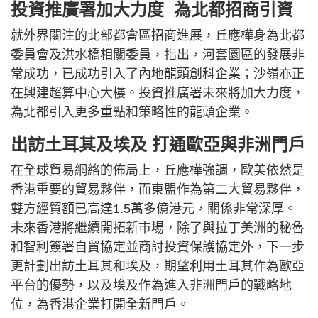
投資推廣署加大力度 為北都招商引資
就外界關注的北部都會區招商進展，丘應樺身為北都
委員會及洪水橋相關委員，指出，河套園區的發展非
常成功，已成功引入了內地龍頭創科企業；沙嶺亦正
在興建超算中心大樓。投資推廣署未來將加大力度，
為北都引入更多重點和策略性的龍頭企業。
出訪土耳其及埃及 打通歐亞與非洲門戶
在全球貿易網絡的佈局上，丘應樺強調，歐美依然是
香港重要的貿易夥伴，而東盟作為第二大貿易夥伴，
雙方經貿額已高達1.5萬多億港元，關係非常深厚。
未來香港將繼續開拓新市場，除了與拉丁美洲的秘魯
和智利簽署自貿協定並商討投資保護協定外，下一步
更計劃出訪土耳其和埃及，期望利用土耳其作為歐亞
平台的優勢，以及埃及作為進入非洲門戶的戰略地
位，為香港企業打開全新門戶。