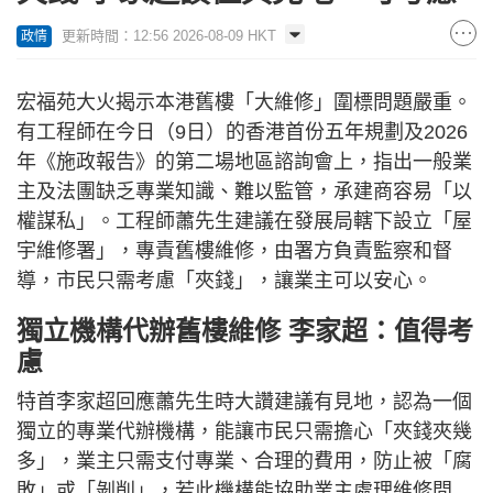
更新時間：12:56 2026-08-09 HKT
政情
宏福苑大火揭示本港舊樓「大維修」圍標問題嚴重。
有工程師在今日（9日）的香港首份五年規劃及2026
年《施政報告》的第二場地區諮詢會上，指出一般業
主及法團缺乏專業知識、難以監管，承建商容易「以
權謀私」。工程師蕭先生建議在發展局轄下設立「屋
宇維修署」，專責舊樓維修，由署方負責監察和督
導，市民只需考慮「夾錢」，讓業主可以安心。
獨立機構代辦舊樓維修 李家超：值得考
慮
特首李家超回應蕭先生時大讚建議有見地，認為一個
獨立的專業代辦機構，能讓市民只需擔心「夾錢夾幾
多」，業主只需支付專業、合理的費用，防止被「腐
敗」或「剝削」，若此機構能協助業主處理維修問