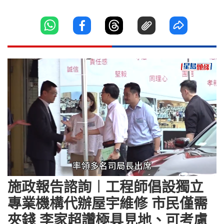
Loaded
:
Unmute
19.42%
施政報告諮詢︱工程師倡設獨立
專業機構代辦屋宇維修 市民僅需
夾錢 李家超讚極具見地、可考慮