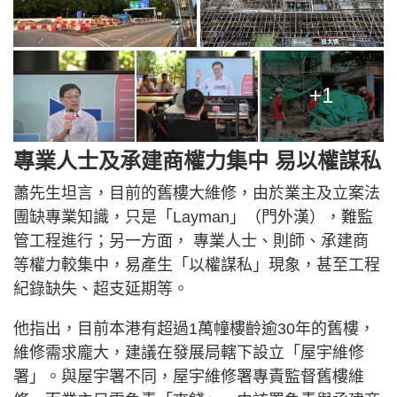
+1
專業人士及承建商權力集中 易以權謀私
蕭先生坦言，目前的舊樓大維修，由於業主及立案法
團缺專業知識，只是「Layman」（門外漢），難監
管工程進行；另一方面， 專業人士、則師、承建商
等權力較集中，易產生「以權謀私」現象，甚至工程
紀錄缺失、超支延期等。
他指出，目前本港有超過1萬幢樓齡逾30年的舊樓，
維修需求龐大，建議在發展局轄下設立「屋宇維修
署」。與屋宇署不同，屋宇維修署專責監督舊樓維