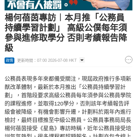
楊何蓓茵專訪︱本月推「公務員
持續學習計劃」 高級公僕每年須
參與進修取學分 否則考績報告降
級
更新時間：07:00 2026-07-08 HKT
政情
公務員表現多年來都備受關注，現屆政府推行多項新
猷改革體制，最新於本月推出「公務員持續學習計
劃」，首階段要求高級公務員每年須參與公務員學院
的課程進修，並取得120學分，否則該年考績報告評
級會被降級，有機會影響升遷，計劃料於兩年內進行
檢討，最終目標推至中級公務員。公務員事務局局長
楊何蓓茵接受《星島》專訪時稱，近年公務員接受培
訓氣氛熱烈，很多課程都超額報名，計劃亦包含線上