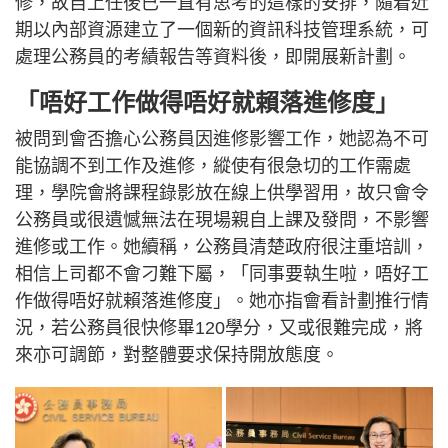
修，故自上任後已一直有思考的這樣的安排，隨着近
期以內部資源建立了一個新的資訊科技管理系統，可
處理公務員的考績報告等資料後，即開展新計劃。
「唔好工作做得唔好就賴落進修度」
被問到會否擔心公務員因進修影響工作，她認為不可
能協調不到工作及進修，縱使有很急切的工作需處
理，學院會將課程錄影放在線上供學習用，故只會令
公務員或很遺憾無法在現場親自上課及發問，不影響
進修或工作。她續稱，公務員清楚政府很注重培訓，
相信上司都不會刁難下屬，「同事要執生啦，唔好工
作做得唔好就賴落進修度」。她亦指會看計劃推行情
況，若公務員很快修畢120學分，又或很難完成，將
來亦可調節，對整體要求保持開放態度。