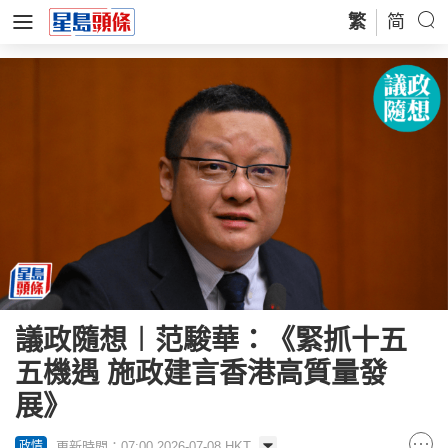
繁
简
議政隨想︱范駿華：《緊抓十五
五機遇 施政建言香港高質量發
展》
更新時間：07:00 2026-07-08 HKT
政情