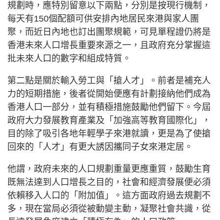
規劃時，應特別留意以下兩點，分別是按現行機制，
每天有150個配額可供安排內地居民來港與家人團
聚，而近日內地也訂出團聚規範，可見單程證仍將是
香港未來人口增長重要來源之一，且政府充分掌握這
批未來人口的數字和組成特質。
第二點是關於輸入勞工與「搶人才」。前者是補充人
力的短期措施，後者從開始便應有計劃接納他們成為
香港人口一部分，並有積極措施鼓勵他們留下。今屆
政府大力發展教育產業及「加強高等教育國際化」，
目的除了吸引各地年輕學子來港就讀，更是為了使搶
回來的「人才」有更大誘因攜同子女來港定居。
他謂，政府未來的人口規劃重量更應重質，鼓勵生育
既無法達到人口增長之目的，社會和經濟發展便必須
依賴移入人口的「附加值」。這方面政府過去規劃不
多，現在當局必須從被動變主動，凝聚社會共識，從