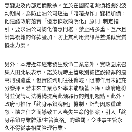
惠變更及內部定價數據。至於在國際能源價格劇烈波
動期間，為防止油公司透過「暗箱操作」變相加價，
他建議政府落實「優惠條款簡明化」原則–制定指
引，要求油公司簡化優惠門檻，禁止將多重、互斥且
計算複雜的條款疊加，防止其利用資訊落差減低實質
優惠力度。
另外，本港近年經常發生致命工業意外，實政圓桌召
集人田北辰表示，鑑於現時主管級別被控誤殺罪的最
高刑罰雖重，但實際判刑往往偏輕，阻嚇作用未能充
分發揮。若未來工業意外率未能顯著下降，政府應檢
討並促請司法機構提高此類罪行的判刑起點。此外，
政府可推行「終身吊銷牌照」機制，針對因嚴重疏
忽、聽之任之而導致工人喪失生命的個案，引入「終
身吊銷專業牌照/主管資格」的懲罰，令涉事主管永
久不得從事相關管理行業。