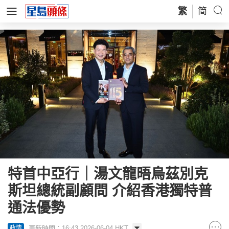
繁
简
特首中亞行｜湯文龍晤烏茲別克
斯坦總統副顧問 介紹香港獨特普
通法優勢
更新時間：16:43 2026-06-04 HKT
政情