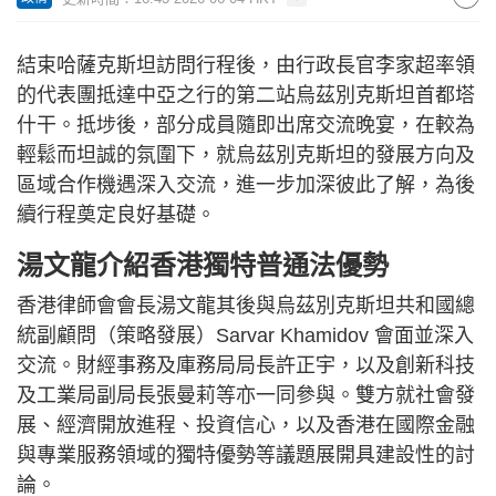
結束哈薩克斯坦訪問行程後，由行政長官李家超率領
的代表團抵達中亞之行的第二站烏茲別克斯坦首都塔
什干。抵埗後，部分成員隨即出席交流晚宴，在較為
輕鬆而坦誠的氛圍下，就烏茲別克斯坦的發展方向及
區域合作機遇深入交流，進一步加深彼此了解，為後
續行程奠定良好基礎。
湯文龍介紹香港獨特普通法優勢
香港律師會會長湯文龍其後與烏茲別克斯坦共和國總
統副顧問（策略發展）Sarvar Khamidov 會面並深入
交流。財經事務及庫務局局長許正宇，以及創新科技
及工業局副局長張曼莉等亦一同參與。雙方就社會發
展、經濟開放進程、投資信心，以及香港在國際金融
與專業服務領域的獨特優勢等議題展開具建設性的討
論。