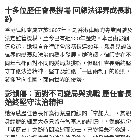
十多位歷任會長撐場 回顧法律界成長軌
跡
香港律師會成立於1907年，是香港律師的專業團體及
法定監管機構，至今已有近120年歷史。本書由彭韻
僖發起，她坦言在律師會服務長達30年，親身見證法
律界的變遷和法治的穩步發展。她強調，律師會在不
同年代都面對不同的變局與挑戰，但歷任會長始終堅
守守護法治精神、堅守及維護「一國兩制」的原則，
發揮背向祖國，面向世界的優勢。
彭韻僖：面對不同變局與挑戰 歷任會長
始終堅守法治精神
她深感歷任會長作為行業最前線的「掌舵人」，其親
身經歷的細節大多只留在當事人的記憶中，保護這份
「活歷史」免隨時間流逝而淡去，已變得急不容緩。