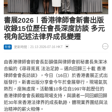
書展2026︱香港律師會新書出版
收錄15位歷任會長深度訪談 多元
視角記述法律界成長變遷
更新時間：21:13 2026-07-16 HKT
社會
由香港律師會前會長彭韻僖與律師會前秘書長朱潔冰
合編的《尋尋覓覓 法治足跡 – 邁向回歸三十載 香港
律師會會長訪談》，今日（16日）於香港書展正式出
版發行。新書出版分享會今午於會展舉行，現場氣氛
熱烈，座無虛席。活動獲10多位自1997年起歷任的
香港律師會會長親臨現場支持，與讀者一同回顧回歸
近30年來香港法律界的成長軌跡，體現業界團結與法
治精神的薪火相傳。