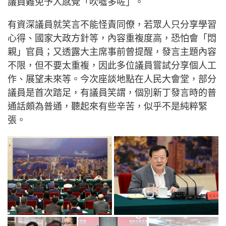
議員難免予人感覺「吹噓多咗」。
有資深議員就笑言不能怪責同僚，若眾人只分享學習
心得、國家大政方針等，內容重複度高，恐怕會「悶
親」官員；又透露大主席事前曾提醒，發言主題內容
不限，但不要太重複，因此多位議員嘗試分享個人工
作、展望未來等。今次座談地點在人民大會堂，部分
議員是首次踏足，有議員笑謂，個別新丁發言時的普
通話頗為普通，聽起來有些辛苦，似乎不是純粹緊
張。