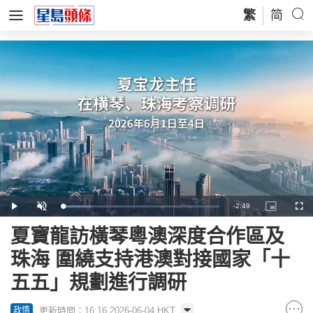
繁
简
Remaining
-
2:49
Loaded
:
Play
Unmute
Picture-
Full
18.49%
in-
Picture
Time
夏寶龍訪橫琴粵澳深度合作區及
珠海 圍繞支持港澳對接國家「十
五五」規劃進行調研
更新時間：16:16 2026-06-04 HKT
政情