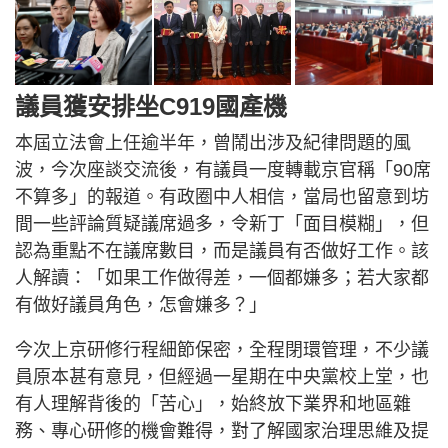
議員獲安排坐C919國產機
本屆立法會上任逾半年，曾鬧出涉及紀律問題的風
波，今次座談交流後，有議員一度轉載京官稱「90席
不算多」的報道。有政圈中人相信，當局也留意到坊
間一些評論質疑議席過多，令新丁「面目模糊」，但
認為重點不在議席數目，而是議員有否做好工作。該
人解讀：「如果工作做得差，一個都嫌多；若大家都
有做好議員角色，怎會嫌多？」
今次上京研修行程細節保密，全程閉環管理，不少議
員原本甚有意見，但經過一星期在中央黨校上堂，也
有人理解背後的「苦心」，始終放下業界和地區雜
務、專心研修的機會難得，對了解國家治理思維及提