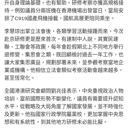
升自身理論基礎，也有幫助。研修考察亦獲高規格接
待，例如議員分兩班機在香港機場出發當日，當局安
排了C919國產飛機接載，國航高層更陪同乘坐。
李慧琼出掌立法會後，各類學習活動接踵而來，今次
赴京研修更是歷來首次。有建制中人說，其實民建
聯、工聯會等政團，每年會趁假期北上不同地方舉行
退修營、集思會之類，既回顧檢討過去一年工作，也
讓大家集思廣益，規劃部署未來，並參觀考察當地企
業或機構。他相信立法會類似考察活動會越來越多，
甚至恆常化。
全國港澳研究會顧問劉兆佳表示，中央重視政治人物
培訓，當前國際形勢不斷變化，議員有需要提升認知
水平，從戰略及大局角度了解國家發展，並不時強化
及更新。他指國家行政學院屬黨校，更加掌握中央思
想和有系統性，到其他地方研修未必能比擬。