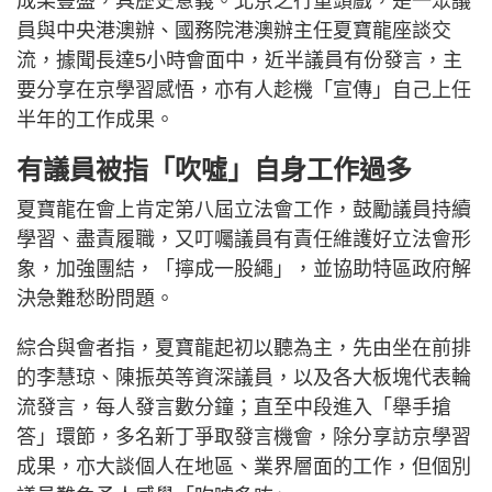
成果豐盛，具歷史意義。北京之行重頭戲，是一眾議
員與中央港澳辦、國務院港澳辦主任夏寶龍座談交
流，據聞長達5小時會面中，近半議員有份發言，主
要分享在京學習感悟，亦有人趁機「宣傳」自己上任
半年的工作成果。
有議員被指「吹噓」自身工作過多
夏寶龍在會上肯定第八屆立法會工作，鼓勵議員持續
學習、盡責履職，又叮囑議員有責任維護好立法會形
象，加強團結，「擰成一股繩」，並協助特區政府解
決急難愁盼問題。
綜合與會者指，夏寶龍起初以聽為主，先由坐在前排
的李慧琼、陳振英等資深議員，以及各大板塊代表輪
流發言，每人發言數分鐘；直至中段進入「舉手搶
答」環節，多名新丁爭取發言機會，除分享訪京學習
成果，亦大談個人在地區、業界層面的工作，但個別