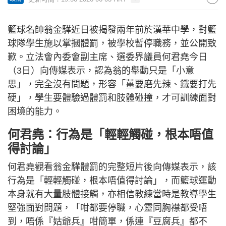
籃球名帥翁金驊近日被揭發兩年前於漢華中學，對籃
球隊學生施以掌摑體罰，被學校暫停職務，並公開致
歉。立法會內委會副主席、選委界議員何君堯今日
（3日）向傳媒表示，認為翁的舉動只是「小意
思」，完全沒有問題，形容「薑要磨先辣、鐵要打先
硬」，學生要體驗過體罰和肢體碰撞，才可訓練面對
困境的能力。
何君堯：行為是「輕輕觸碰，根本唔值
得討論」
何君堯觀看翁金驊體罰的完整短片後向傳媒表示，該
行為是「輕輕觸碰，根本唔值得討論」，而籃球運動
本身就有大量肢體接觸，亦相信教練當時是教導學生
堅強面對問題，「咁都要停職，心靈同胸襟都受唔
到，唔係『姑爺兵』咁簡單，係連『豆腐兵』都不