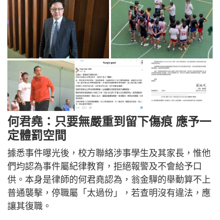
何君堯：只要無嚴重到留下傷痕 應予一
定體罰空間
據悉事件曝光後，校方聯絡涉事學生及其家長，惟他
們均認為事件屬紀律教育，拒絕報警及不會給予口
供。本身是律師的何君堯認為，翁金驊的舉動算不上
普通襲擊，停職屬「太過份」，若查明沒有違法，應
讓其復職。