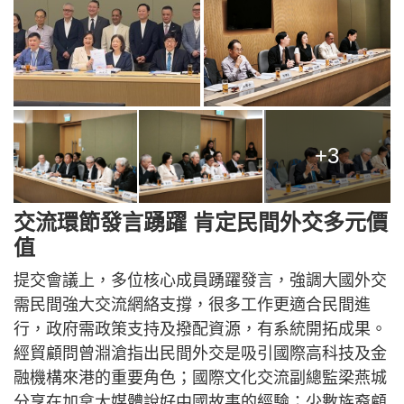
+3
交流環節發言踴躍 肯定民間外交多元價
值
提交會議上，多位核心成員踴躍發言，強調大國外交
需民間強大交流網絡支撐，很多工作更適合民間進
行，政府需政策支持及撥配資源，有系統開拓成果。
經貿顧問曾淵滄指出民間外交是吸引國際高科技及金
融機構來港的重要角色；國際文化交流副總監梁燕城
分享在加拿大媒體說好中國故事的經驗；少數族裔顧