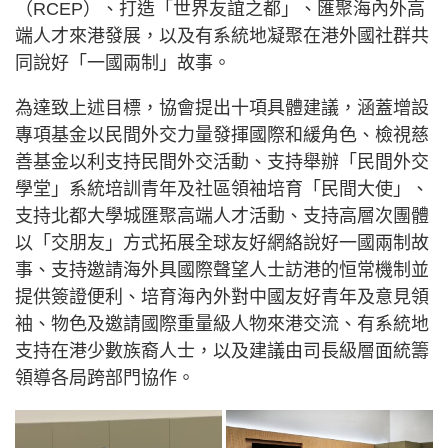
（RCEP）、打造「世界友誼之都」、匯聚海內外高
端人才來港發展，以及有系統地凝聚在港外國社群共
同說好「一國兩制」故事。
為達致上述目標，協會提出十項具體建議，涵蓋增設
專項基金以民間外交力量發揮國際和緩角色、檢視慈
善基金以利支持民間外交活動、支持舉辦「民間外交
學堂」系統培訓青年及社區領袖培育「民間大使」、
支持北都大學城匯聚高端人才活動、支持高層次團體
以「交朋友」方式拓展全球友好網絡說好一國兩制故
事、支持邀請海外具國際聲望人士訪港的恒常機制並
提供簽證便利、培育海內外對中國友好青年及意見領
袖、物色及邀請國際重量級人物來港交流、有系統地
支持在港少數族裔人士，以及建議由司長級層面統籌
領導各局跨部門協作。