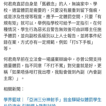
何君堯直認自身是「舊觀念」的人，無論家中、學
校，適當體罰是需要的，只要沒有嚴重到留下傷痕，
或是涉及性侵等程度，應予一定體罰空間，只要「有
規有矩」就可以，舉例指學校可給予一定指引，在何
種情況、學生行為惡劣且警告無效後可由訓導主任施
予體罰，並向副校長級別以上人士報告，並將事件紀
錄在案，方式亦有一定規範，例如「打5下手板」
等。
何君堯早前在立法會一場議案辯論中，亦曾公開支持
適量體罰，指不同意「不打不罵」對兒童就是好，更
稱「如果唔係咁打我出嚟，我點會做到內副（內會副
主席）」。
相關新聞：
學界籃球｜「亞洲三分神射手」翁金驊疑似體罰學生