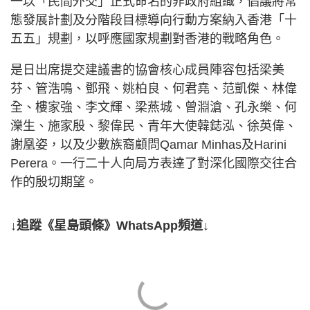
一以「民間外交」正式命名的非政府組織，倡議將常
態發展計劃及分階段目標導向行動方案納入香港「十
五五」規劃，以呼應國家規劃對香港的戰略角色。
是日出席提交建議書的協會核心成員陣容包括梁美
芬、管浩鳴、鄧飛、姚柏良、何君堯、范凱傑、林偉
全、樓家強、李文輝、梁燕城、曾淵滄、孔永樂、何
濼生、施家殷、黎偉民、青年大使韓鋕泓、徐英偉、
謝凰姿，以及少數族裔顧問Qamar Minhas及Harini
Perera。一行二十人向局方表達了對深化國際交往合
作的殷切期望。
↓追蹤《星島頭條》WhatsApp頻道↓