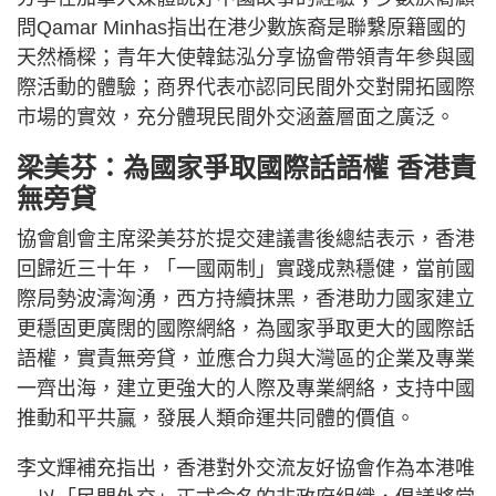
問Qamar Minhas指出在港少數族裔是聯繫原籍國的
天然橋樑；青年大使韓鋕泓分享協會帶領青年參與國
際活動的體驗；商界代表亦認同民間外交對開拓國際
市場的實效，充分體現民間外交涵蓋層面之廣泛。
梁美芬：為國家爭取國際話語權 香港責
無旁貸
協會創會主席梁美芬於提交建議書後總結表示，香港
回歸近三十年，「一國兩制」實踐成熟穩健，當前國
際局勢波濤洶湧，西方持續抹黑，香港助力國家建立
更穩固更廣闊的國際網絡，為國家爭取更大的國際話
語權，實責無旁貸，並應合力與大灣區的企業及專業
一齊出海，建立更強大的人際及專業網絡，支持中國
推動和平共贏，發展人類命運共同體的價值。
李文輝補充指出，香港對外交流友好協會作為本港唯