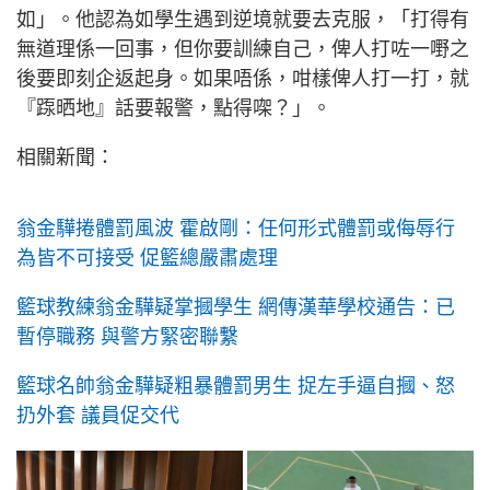
如」。他認為如學生遇到逆境就要去克服，「打得有
無道理係一回事，但你要訓練自己，俾人打咗一嘢之
後要即刻企返起身。如果唔係，咁樣俾人打一打，就
『𨂽晒地』話要報警，點得㗎？」。
相關新聞：
翁金驊捲體罰風波 霍啟剛：任何形式體罰或侮辱行
為皆不可接受 促籃總嚴肅處理
籃球教練翁金驊疑掌摑學生 網傳漢華學校通告：已
暫停職務 與警方緊密聯繫
籃球名帥翁金驊疑粗暴體罰男生 捉左手逼自摑、怒
扔外套 議員促交代