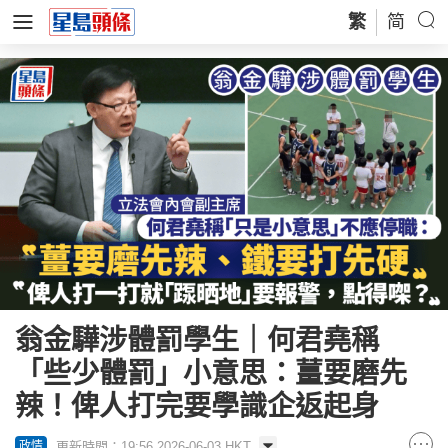
繁
简
翁金驊涉體罰學生｜何君堯稱
「些少體罰」小意思：薑要磨先
辣！俾人打完要學識企返起身
更新時間：19:56 2026-06-03 HKT
政情