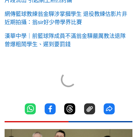
片段流出 引起網上熱烈討論
網傳籃球教練翁金驊涉掌摑學生 退役教練估影片非
近期拍攝：翁sir好少帶學界比賽
漢華中學｜前籃球隊成員不滿翁金驊嚴厲教法退隊
曾爆粗鬧學生、遲到要罰錢