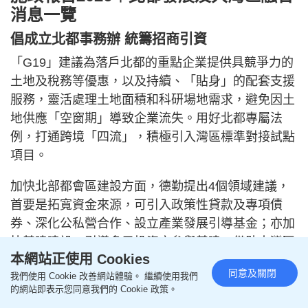
消息一覽
倡成立北都事務辦 統籌招商引資
「G19」建議為落戶北都的重點企業提供具競爭力的
土地及稅務等優惠，以及持續、「貼身」的配套支援
服務，靈活處理土地面積和科研場地需求，避免因土
地供應「空窗期」導致企業流失。用好北都專屬法
例，打通跨境「四流」，積極引入灣區標準對接試點
項目。
加快北部都會區建設方面，德勤提出4個領域建議，
首要是拓寬資金來源，可引入政策性貸款及專項債
券、深化公私營合作、設立產業發展引導基金；亦加
快基建建設，引導多元投資方參與基建、借助大灣區
本網站正使用 Cookies
建造業優勢降本增效；要加強園區公司招商引資統
同意及關閉
我們使用 Cookie 改善網站體驗。 繼續使用我們
籌；加強跨境協同，包括要創新、產業、資金及人才
的網站即表示您同意我們的 Cookie 政策。
協同。