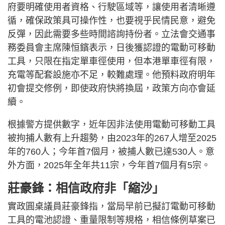
府要明確使用者資格、行駛區域等，讓使用者清晰遵
循，確保政策具可操作性，也要視乎民情民意，避免
反彈，因此需要多些時間諮詢持份者。立法會交通事
務委員會主席陳恒鑌表示，日後獲認證的電動可移動
工具，只限在指定單車徑使用，但本港單車徑有限，
充電等配套設施亦不足，較難處理。他預料政府明年
初會提交修例，即使政府快將換屆，政策方向亦會延
續。
根據警方提供數字，近年因非法使用電動可移動工具
被拘捕人數有上升趨勢，由2023年的267人增至2025
年的760人；今年首7個月，被捕人數已達530人。意
外方面，2025年全年共11宗，今年首7個月有5宗。
莊豪鋒：相信政府非「縮沙」
實政圓桌議員莊豪鋒指，當局早前已擬訂電動可移動
工具的電池認證、重量限制等規格，相信條例草案已