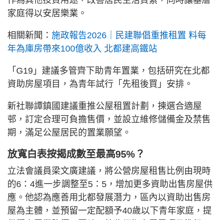
家庭得以安居樂業。
相關新聞：
施政報告2026｜民建聯倡重推租置 料每
年為庫房帶來100億收入 北都建高鐵站
「G19」建議多管齊下助青年置業，包括研究在北都
資助房屋項目，為青年試行「先租後買」安排。
新社聯譚鎮國建議重推公屋租置計劃，揀選合適屋
邨，訂定合理可負擔售價，並設立維修儲備金及禁售
期，滿足公屋居民的置業願望。
放寬白表按揭成數至最高95%？
立法會議員梁文廣建議，將公營房屋租售比例由現時
的6：4進一步調整至5：5，增加更多資助出售房屋供
應。他認為應善用北都發展潛力，區內以資助出售房
屋為主體，並預留一定配額予40歲以下青年家庭，提