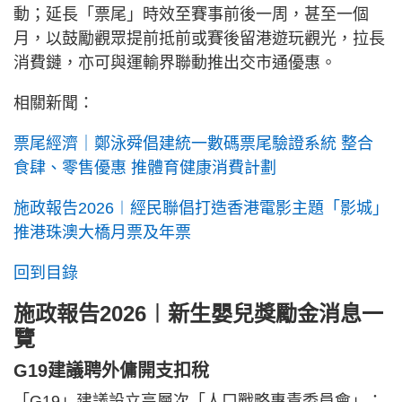
動；延長「票尾」時效至賽事前後一周，甚至一個
月，以鼓勵觀眾提前抵前或賽後留港遊玩觀光，拉長
消費鏈，亦可與運輸界聯動推出交市通優惠。
相關新聞：
票尾經濟｜鄭泳舜倡建統一數碼票尾驗證系統 整合
食肆、零售優惠 推體育健康消費計劃
施政報告2026︱經民聯倡打造香港電影主題「影城」
推港珠澳大橋月票及年票
回到目錄
施政報告2026︱新生嬰兒獎勵金消息一
覽
G19建議聘外傭開支扣稅
「G19」建議設立高層次「人口戰略專責委員會」；