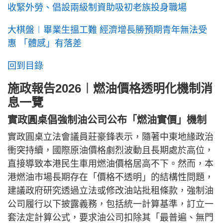
收緊外勞、倡設兩級制資助吸初老族投身職場
大棋盤︱畢業生搵工難 經濟增長勝預期青年無法受
惠 「體感」有落差
回到目錄
施政報告2026︱燃油價格透明化機制消
息一覽
實政圓桌倡強制油公司公布「燃油實價」機制
實政圓桌立法會議員莊豪鋒表示，隨著中東地緣政治
衝突持續，國際原油價格劇烈波動且長期處於高位，
直接導致本港民生車用燃油價格居高不下。然而，本
港燃油市場長期存在「價格不透明」的結構性問題，
建議政府研究透過立法或修改油站批租條款，強制油
公司履行以下披露義務，包括統一計算基準，訂立一
套法定計算公式，要求油公司扣除其「最普遍、無門