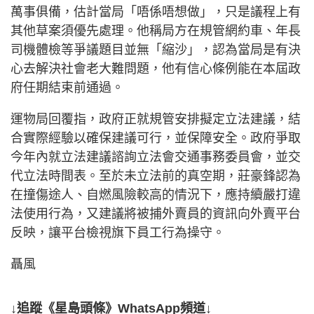
萬事俱備，估計當局「唔係唔想做」，只是議程上有
其他草案須優先處理。他稱局方在規管網約車、年長
司機體檢等爭議題目並無「縮沙」，認為當局是有決
心去解決社會老大難問題，他有信心條例能在本屆政
府任期結束前通過。
運物局回覆指，政府正就規管安排擬定立法建議，結
合實際經驗以確保建議可行，並保障安全。政府爭取
今年內就立法建議諮詢立法會交通事務委員會，並交
代立法時間表。至於未立法前的真空期，莊豪鋒認為
在撞傷途人、自燃風險較高的情況下，應持續嚴打違
法使用行為，又建議將被捕外賣員的資訊向外賣平台
反映，讓平台檢視旗下員工行為操守。
聶風
↓追蹤《星島頭條》WhatsApp頻道↓