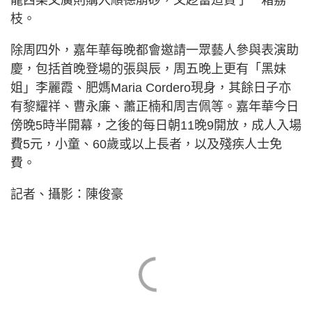
龍西梁文廣則購入順德崩砂，又趁當造買了一箱荔
枝。
除周四外，嘉年華每晚都會邀請一眾藝人參與表演助
慶，包括首晚登場的張與辰，周五晚上更有「黑妹
姐」李麗霞、肥媽Maria Cordero現身，其餘日子亦
有黎耀祥、曹永廉、蕭正楠和周吉佩等。嘉年華今日
傍晚5時半開幕，之後的每日朝11晚9開放，成人入場
費5元，小童、60歲或以上長者，以及殘疾人士免
費。
記者、攝影：陳俊豪