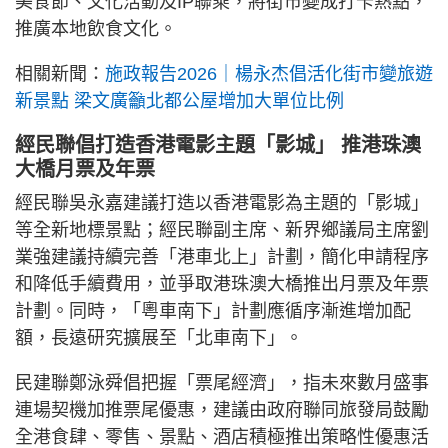
美食節、文化活動及IP聯乘，將街市變成打卡熱點，
推廣本地飲食文化。
相關新聞：
施政報告2026｜楊永杰倡活化街市變旅遊
新景點 梁文廣籲北都公屋增加大單位比例
經民聯倡打造香港電影主題「影城」 推港珠澳
大橋月票及年票
經民聯吳永嘉建議打造以香港電影為主題的「影城」
等全新地標景點；經民聯副主席、新界鄉議局主席劉
業強建議持續完善「港車北上」計劃，簡化申請程序
和降低手續費用，並爭取港珠澳大橋推出月票及年票
計劃。同時，「粵車南下」計劃應循序漸進增加配
額，長遠研究擴展至「北車南下」。
民建聯鄭泳舜倡把握「票尾經濟」，指未來數月盛事
連場契機加推票尾優惠，建議由政府聯同旅發局鼓勵
全港食肆、零售、景點、酒店積極推出策略性優惠活