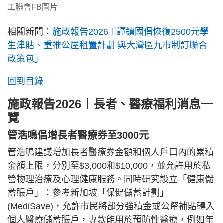
工聯會FB圖片
相關新聞：
施政報告2026︱譚鎮國倡恢復2500元學
生津貼、重推公屋租置計劃 與大灣區九市制訂聯合
政策包」
回到目錄
施政報告2026︱長者、醫療福利消息一
覽
管浩鳴倡增長者醫療券至3000元
管浩鳴建議增加長者醫療券金額和個人戶口內的累積
金額上限，分別至$3,000和$10,000，並允許用於私
營物理治療及心理健康服務。同時研究設立「健康儲
蓄賬戶」：參考新加坡「保健儲蓄計劃」
(MediSave)，允許市民將部分強積金或公帑補貼轉入
個人醫療儲蓄賬戶，專款能用於預防性醫療，例如年