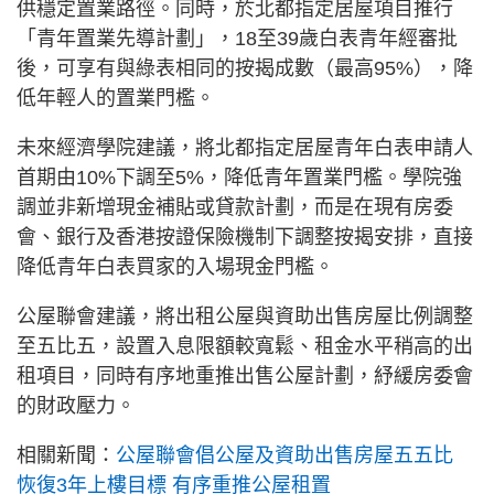
供穩定置業路徑。同時，於北都指定居屋項目推行
「青年置業先導計劃」，18至39歲白表青年經審批
後，可享有與綠表相同的按揭成數（最高95%），降
低年輕人的置業門檻。
未來經濟學院建議，將北都指定居屋青年白表申請人
首期由10%下調至5%，降低青年置業門檻。學院強
調並非新增現金補貼或貸款計劃，而是在現有房委
會、銀行及香港按證保險機制下調整按揭安排，直接
降低青年白表買家的入場現金門檻。
公屋聯會建議，將出租公屋與資助出售房屋比例調整
至五比五，設置入息限額較寬鬆、租金水平稍高的出
租項目，同時有序地重推出售公屋計劃，紓緩房委會
的財政壓力。
相關新聞：
公屋聯會倡公屋及資助出售房屋五五比
恢復3年上樓目標 有序重推公屋租置