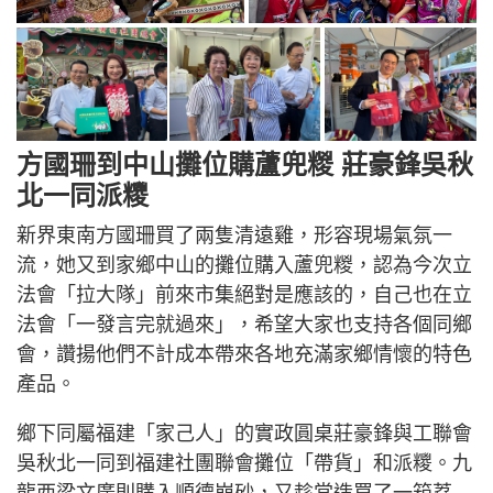
方國珊到中山攤位購蘆兜糉 莊豪鋒吳秋
北一同派糭
新界東南方國珊買了兩隻清遠雞，形容現場氣氛一
流，她又到家鄉中山的攤位購入蘆兜糉，認為今次立
法會「拉大隊」前來市集絕對是應該的，自己也在立
法會「一發言完就過來」，希望大家也支持各個同鄉
會，讚揚他們不計成本帶來各地充滿家鄉情懷的特色
產品。
鄉下同屬福建「家己人」的實政圓桌莊豪鋒與工聯會
吳秋北一同到福建社團聯會攤位「帶貨」和派糭。九