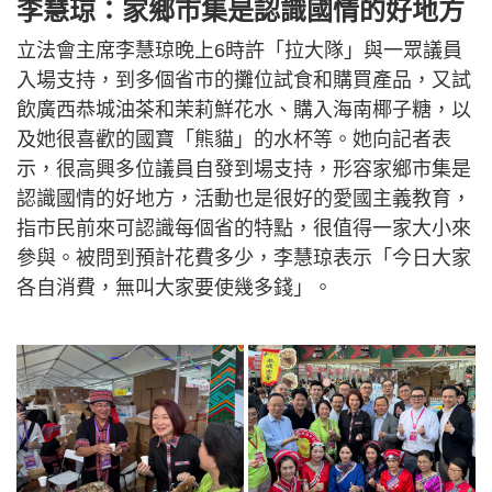
李慧琼：家鄉市集是認識國情的好地方
立法會主席李慧琼晚上6時許「拉大隊」與一眾議員
入場支持，到多個省市的攤位試食和購買產品，又試
飲廣西恭城油茶和茉莉鮮花水、購入海南椰子糖，以
及她很喜歡的國寶「熊貓」的水杯等。她向記者表
示，很高興多位議員自發到場支持，形容家鄉市集是
認識國情的好地方，活動也是很好的愛國主義教育，
指市民前來可認識每個省的特點，很值得一家大小來
參與。被問到預計花費多少，李慧琼表示「今日大家
各自消費，無叫大家要使幾多錢」。