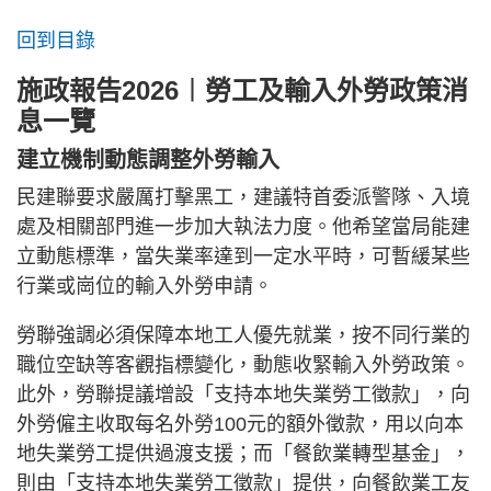
回到目錄
施政報告2026︱勞工及輸入外勞政策消
息一覽
建立機制動態調整外勞輸入
民建聯要求嚴厲打擊黑工，建議特首委派警隊、入境
處及相關部門進一步加大執法力度。他希望當局能建
立動態標準，當失業率達到一定水平時，可暫緩某些
行業或崗位的輸入外勞申請。
勞聯強調必須保障本地工人優先就業，按不同行業的
職位空缺等客觀指標變化，動態收緊輸入外勞政策。
此外，勞聯提議增設「支持本地失業勞工徵款」，向
外勞僱主收取每名外勞100元的額外徵款，用以向本
地失業勞工提供過渡支援；而「餐飲業轉型基金」，
則由「支持本地失業勞工徵款」提供，向餐飲業工友