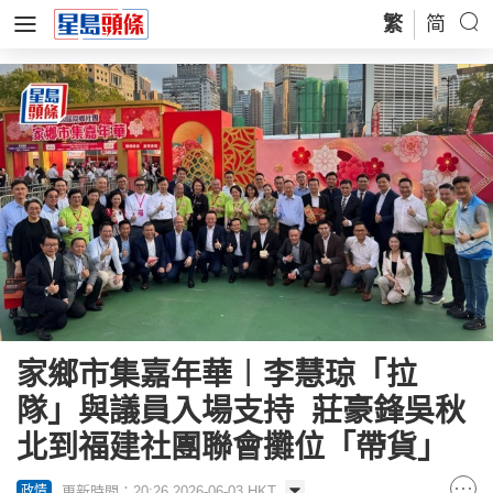
繁
简
家鄉市集嘉年華︱李慧琼「拉
隊」與議員入場支持 莊豪鋒吳秋
北到福建社團聯會攤位「帶貨」
更新時間：20:26 2026-06-03 HKT
政情