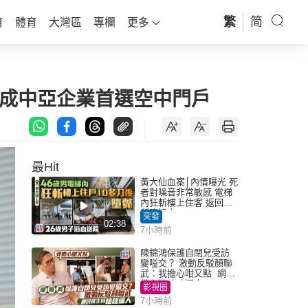
繁
简
育
體育
大灣區
專欄
更多
港成中亞企業首選空中門戶
最Hit
黃大仙血案│內情曝光 死
者對噪音非常敏感 電梯
內狂斬樓上住客 返回住
所墮樓亡
突發
02:38
7小時前
陳錦鴻保護自閉兒受訪
變嗌交？ 激動反駁顏聯
武：我擔心咁又點 網民
批主持咄咄逼人
影視圈
7小時前