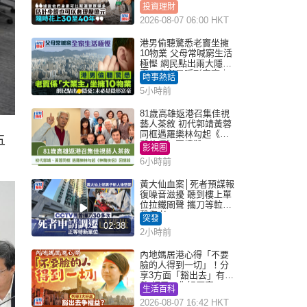
投資理財
2026-08-07 06:00 HKT
港男偷聽驚悉老竇坐擁
10物業 父母常喊窮生活
極慳 網民點出兩大隱
憂：未必是隱形富豪｜
時事熱話
Juicy叮
5小時前
81歲高雄返港召集佳視
藝人茶敘 初代郭靖黃蓉
同框遇羅樂林勾起《神
五
鵰俠侶》回憶殺
影視圈
6小時前
黃大仙血案│死者預謀報
復噪音滋擾 聽到樓上單
位拉鐵閘聲 攜刀等𨋢伏
擊傷者
突發
02:38
2小時前
內地媽居港心得「不要
臉的人得到一切」！分
享3方面「豁出去」有著
數 網民：你好厲害
生活百科
2026-08-07 16:42 HKT