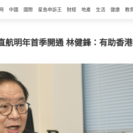
時
中國
國際
星島申訴王
財經
地產
生活
健康
教
直航明年首季開通 林健鋒：有助香