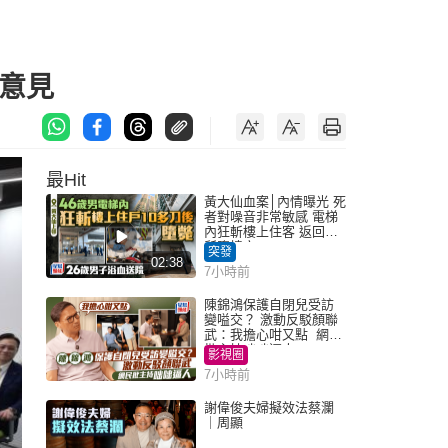
意見
最Hit
黃大仙血案│內情曝光 死
者對噪音非常敏感 電梯
內狂斬樓上住客 返回住
所墮樓亡
突發
02:38
7小時前
陳錦鴻保護自閉兒受訪
變嗌交？ 激動反駁顏聯
武：我擔心咁又點 網民
批主持咄咄逼人
影視圈
7小時前
謝偉俊夫婦擬效法蔡瀾
｜周顯