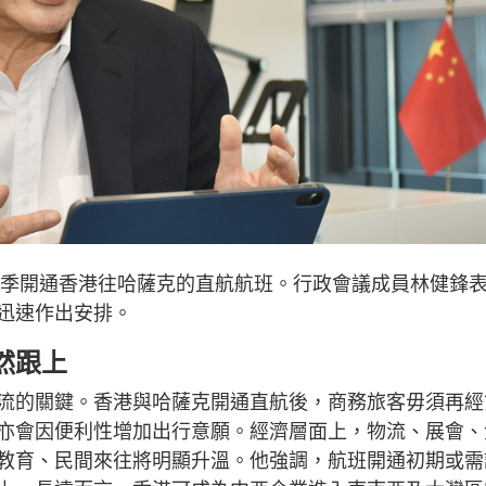
年首季開通香港往哈薩克的直航航班。行政會議成員林健鋒
迅速作出安排。
然跟上
流的關鍵。香港與哈薩克開通直航後，商務旅客毋須再經
亦會因便利性增加出行意願。經濟層面上，物流、展會、
教育、民間來往將明顯升溫。他強調，航班開通初期或需