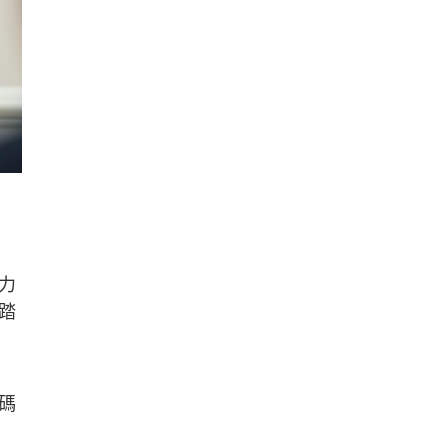
力
踏
碼