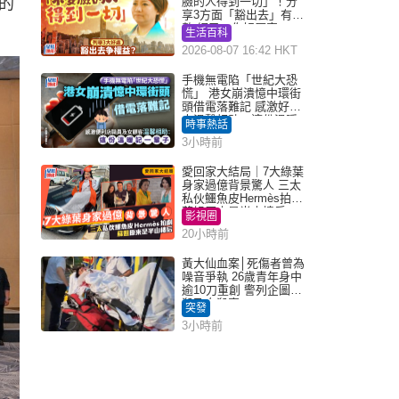
的
臉的人得到一切」！分
享3方面「豁出去」有著
數 網民：你好厲害
生活百科
2026-08-07 16:42 HKT
手機無電陷「世紀大恐
慌」 港女崩潰憶中環街
頭借電落難記 感激好心
人溫馨相助：這份溫暖
時事熱話
記一輩子｜Juicy叮
3小時前
愛回家大結局｜7大綠葉
身家過億背景驚人 三太
私伙鱷魚皮Hermès拍劇
蘇姐原來是半山樓后
影視圈
20小時前
黃大仙血案│死傷者曾為
噪音爭執 26歲青年身中
逾10刀重創 警列企圖謀
殺及自殺案
突發
3小時前