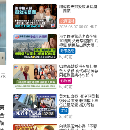
謝偉俊夫婦擬效法蔡瀾
｜周顯
投資理財
2026-08-07 06:00 HKT
港男偷聽驚悉老竇坐擁
10物業 父母常喊窮生活
極慳 網民點出兩大隱
憂：未必是隱形富豪｜
時事熱話
Juicy叮
5小時前
81歲高雄返港召集佳視
藝人茶敘 初代郭靖黃蓉
同框遇羅樂林勾起《神
表示
鵰俠侶》回憶殺
影視圈
6小時前
黃大仙血案│死者預謀報
復噪音滋擾 聽到樓上單
位拉鐵閘聲 攜刀等𨋢伏
第
擊傷者
突發
02:38
金
2小時前
調
內地媽居港心得「不要