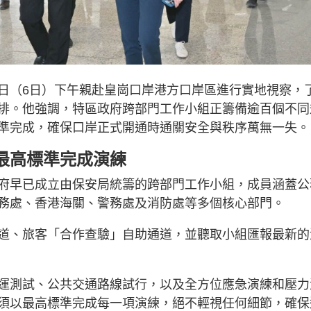
日（6日）下午親赴皇崗口岸港方口岸區進行實地視察，
排。他強調，特區政府跨部門工作小組正籌備逾百個不同
準完成，確保口岸正式開通時通關安全與秩序萬無一失。
最高標準完成演練
府早已成立由保安局統籌的跨部門工作小組，成員涵蓋公
務處、香港海關、警務處及消防處等多個核心部門。
道、旅客「合作查驗」自助通道，並聽取小組匯報最新的
運測試、公共交通路線試行，以及全方位應急演練和壓力
須以最高標準完成每一項演練，絕不輕視任何細節，確保