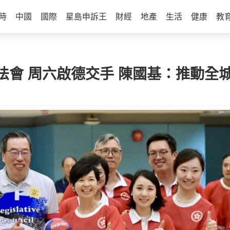
時
中國
國際
星島申訴王
財經
地產
生活
健康
教
法會 周六啟德交手 陳國基：推動全