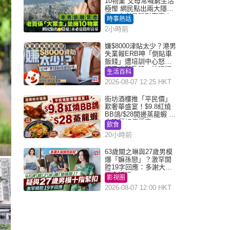
10物業 父母常喊窮生活
極慳 網民點出兩大隱
憂：未必是隱形富豪｜
時事熱話
Juicy叮
2小時前
嫌$8000津貼太少？港男
失業報ERB呻「倒貼車
飯錢」遭培訓中心怒轟
網民幽默教路：揀呢類
生活百科
課程唔會蝕...
2026-08-07 12:25 HKT
街坊酒樓推「平民價」
歎奢華盛宴！$9.8紅燒
BB鴿/$28開邊蒸龍蝦 3
大晚餐超值優惠
飲食
20小時前
63歲關之琳與27歲男模
爆「嫲孫戀」？激罕開
腔19字回應：多謝大家
掛念近況
影視圈
2026-08-07 12:00 HKT