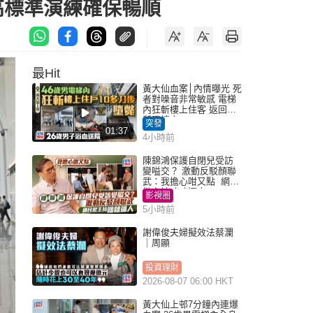
高標準演練確保暢順
最Hit
黃大仙血案│內情曝光 死
者對噪音非常敏感 電梯
內狂斬樓上住客 返回住
所墮樓亡
突發
01:37
4小時前
陳錦鴻保護自閉兒受訪
變嗌交？ 激動反駁顏聯
武：我擔心咁又點 網民
批主持咄咄逼人
影視圈
5小時前
謝偉俊夫婦擬效法蔡瀾
｜周顯
投資理財
2026-08-07 06:00 HKT
黃大仙上邨7分鐘內連爆