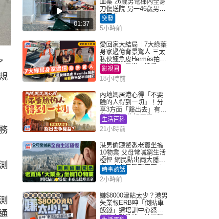
血案 26歲男電梯內全身
刀傷送院 另一46歲男倒
斃平台
突發
01:37
5小時前
愛回家大結局｜7大綠葉
身家過億背景驚人 三太
私伙鱷魚皮Hermès拍劇
了
蘇姐原來是半山樓后
影視圈
規
18小時前
內地媽居港心得「不要
臉的人得到一切」！分
享3方面「豁出去」有著
數 網民：你好厲害
生活百科
務
21小時前
港男偷聽驚悉老竇坐擁
10物業 父母常喊窮生活
極慳 網民點出兩大隱
測
憂：未必是隱形富豪｜
時事熱話
Juicy叮
2小時前
嫌$8000津貼太少？港男
測
失業報ERB呻「倒貼車
飯錢」遭培訓中心怒轟
通
網民幽默教路：揀呢類