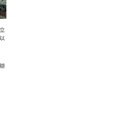
立
以
辯