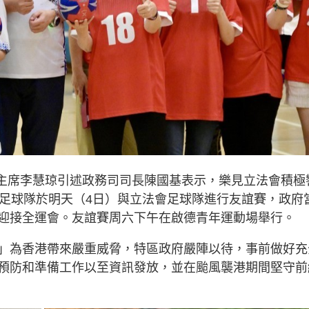
，主席李慧琼引述政務司司長陳國基表示，樂見立法會積極
府足球隊於明天（4日）與立法會足球隊進行友誼賽，政府
迎接全運會。友誼賽周六下午在啟德青年運動場舉行。
」為香港帶來嚴重威脅，特區政府嚴陣以待，事前做好充
預防和準備工作以至資訊發放，並在颱風襲港期間堅守前