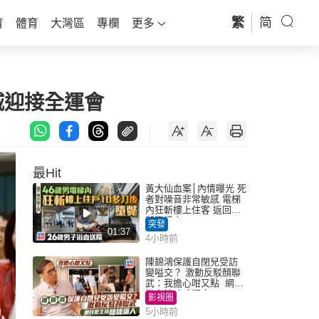
繁
简
育
體育
大灣區
專欄
更多
城迎接全運會
最Hit
黃大仙血案│內情曝光 死
者對噪音非常敏感 電梯
內狂斬樓上住客 返回住
所墮樓亡
突發
01:37
4小時前
陳錦鴻保護自閉兒受訪
變嗌交？ 激動反駁顏聯
武：我擔心咁又點 網民
批主持咄咄逼人
影視圈
5小時前