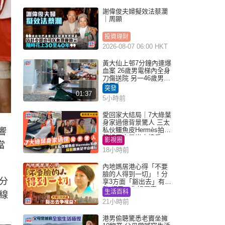
謝偉俊夫婦擬效法蔡瀾
｜周顯
投資理財
2026-08-07 06:00 HKT
黃大仙上邨7分鐘內連爆
血案 26歲男電梯內全身
刀傷送院 另一46歲男倒
斃平台
突發
01:37
5小時前
愛回家大結局｜7大綠葉
身家過億背景驚人 三太
私伙鱷魚皮Hermès拍劇
響
蘇姐原來是半山樓后
影視圈
當
18小時前
內地媽居港心得「不要
臉的人得到一切」！分
分
享3方面「豁出去」有著
數 網民：你好厲害
生活百科
線
21小時前
港男偷聽驚悉老竇坐擁