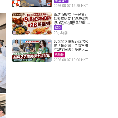
生活百科
課程唔會蝕...
2026-08-07 12:25 HKT
街坊酒樓推「平民價」
歎奢華盛宴！$9.8紅燒
BB鴿/$28開邊蒸龍蝦 3
大晚餐超值優惠
飲食
20小時前
63歲關之琳與27歲男模
爆「嫲孫戀」？激罕開
腔19字回應：多謝大家
掛念近況
影視圈
2026-08-07 12:00 HKT