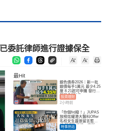
：已委託律師進行證據保全
最Hit
銀色債券2026｜新一批
銀債每手1萬元 最少4.25
厘 8.21起可申購 發行金
額最多550億
投資理財
2小時前
「你個frd廢！」JUPAS
放榜炫耀港大醫科Offer
名校女生囂張留言惹眾
怒 醫學院澄清：宣稱
時事熱話
「40.5分獲錄取」不符事