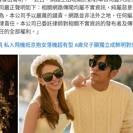
司嚴正聲明如下：相關網路傳聞均屬不實資訊，純屬惡意
為，本公司予以嚴厲的譴責。網路並非法外之地，任何編
律責任。本公司已委託律師對相關不實資訊的發布者及傳
任的全部權利。」
飛 私人飛機抵京抱女落機超有型 8歲兒子顯獨立成鮮明對