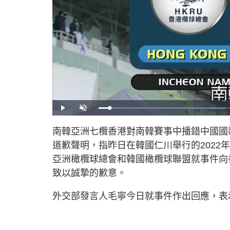
L
P
U
o
l
n
a
a
m
d
y
u
南韓亞洲七欖香港對南韓賽事中播錯中國國
e
t
d
e
:
道歉聲明，指昨日在韓國仁川舉行的202
4
1
.
亞洲橄欖球總會和韓國橄欖球聯盟就事件向
6
4
致以誠摯的歉意。
%
外交部發言人毛寧今日就事件作出回應，表