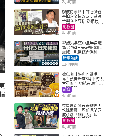
2小時前
實｜Juicy叮
黎彼得離世丨許冠傑親
撰悼念文憶故友：感恩
音樂路上有你 黎彼德曾
直認唔夾合作7年終拆夥
影視圈
01:00
8小時前
33歲港男突中風半身癱
瘓 母拖3日先報警 網民
震驚：執返條命係神蹟
自爆2個惡習｜Juicy叮
時事熱話
11小時前
檀島咖啡餅店回歸港
島！預告新店8月下旬太
古重開 年初結束80年歷
更
史灣仔總店
飲食
揣
4小時前
眾星痛別黎彼得離世！
乾孫熊寶一周前探望竟
成永別「細龍太」陳思
圻淚憶唉吔男朋友
影視圈
6小時前
杰