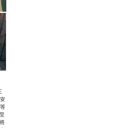
三
西安
A等
至
將