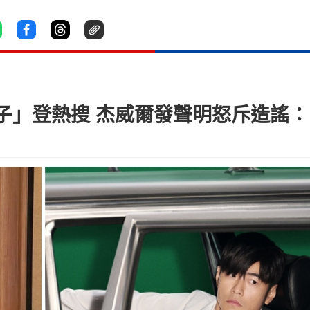
子」登熱搜 杰威爾發聲明怒斥造謠