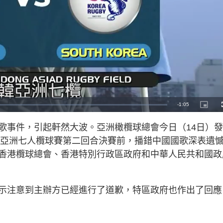
R
-
1:05
P
i
c
e
t
歌事件，引起軒然大波。亞洲橄欖球總會今日（14日）
u
r
m
e
2年亞洲七人欖球賽第二回合決賽前，播錯中國國歌深表遺
-
i
a
n
香港欖球總會、香港特別行政區政府和中華人民共和國政
-
P
i
i
c
t
n
u
r
示注意到主辦方已經進行了道歉，特區政府也作出了回應
e
i
n