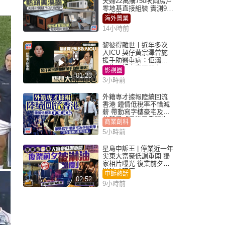
夫婦22萬購750呎兩房戶
零地基直接組裝 實測9個
月激讚
海外置業
14小時前
黎彼得離世丨近年多次
入ICU 契仔黃宗澤曾施
援手助醫重病：佢瀟灑
一生唔想大家唔開心
影視圈
01:23
3小時前
外籍專才據報陸續回流
香港 鍾情低稅率不惜減
薪 帶動寫字樓豪宅及學
位競爭「香港已重現生
商業創科
機」
5小時前
星島申訴王 | 停業近一年
尖東大富豪低調重開 獨
家相片曝光 復業前夕被
淋油「贈慶」
申訴熱話
02:52
9小時前