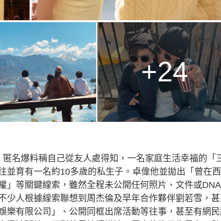
+24
，匿名爆料稱自己從友人處得知，一名家庭生活幸福的「
往並育有一名約10多歲的私生子。卓偉他並拋出「曾在
權」等關鍵線索，雖然全程未公開任何照片、文件或DN
不少人根據線索聯想到周杰倫及早年合作夥伴劉若雪，甚
娛樂有限公司」、公開同框出席活動等往事，甚至有網民