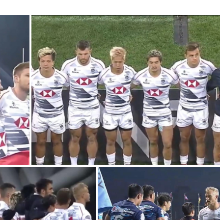
g
T
i
m
e