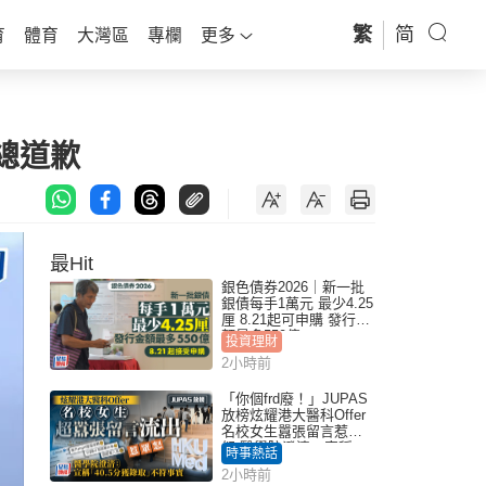
繁
简
育
體育
大灣區
專欄
更多
總道歉
最Hit
銀色債券2026｜新一批
銀債每手1萬元 最少4.25
厘 8.21起可申購 發行金
額最多550億
投資理財
2小時前
「你個frd廢！」JUPAS
放榜炫耀港大醫科Offer
名校女生囂張留言惹眾
怒 醫學院澄清：宣稱
時事熱話
「40.5分獲錄取」不符事
2小時前
實｜Juicy叮