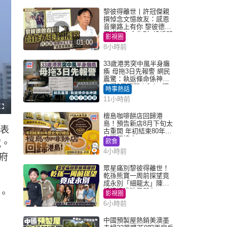
黎彼得離世丨許冠傑親
撰悼念文憶故友：感恩
音樂路上有你 黎彼德曾
直認唔夾合作7年終拆夥
影視圈
01:00
8小時前
33歲港男突中風半身癱
瘓 母拖3日先報警 網民
震驚：執返條命係神蹟
自爆2個惡習｜Juicy叮
時事熱話
11小時前
F
u
檀島咖啡餅店回歸港
l
島！預告新店8月下旬太
l
發表
s
古重開 年初結束80年歷
c
史灣仔總店
r
飲食
憾。
e
e
4小時前
n
府
眾星痛別黎彼得離世！
乾孫熊寶一周前探望竟
成永別「細龍太」陳思
圻淚憶唉吔男朋友
。
影視圈
6小時前
中國預製屋熱銷美澳墨