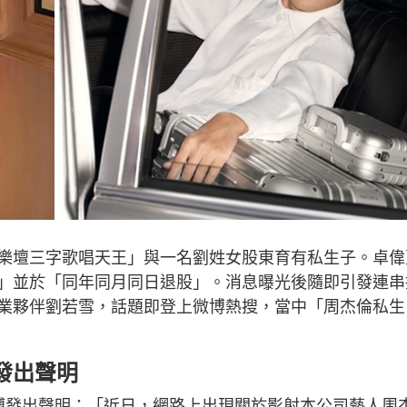
樂壇三字歌唱天王」與一名劉姓女股東育有私生子。卓偉
」並於「同年同月同日退股」。消息曝光後隨即引發連串
業夥伴劉若雪，話題即登上微博熱搜，當中「周杰倫私生
發出聲明
博發出聲明：「近日，網路上出現關於影射本公司藝人周