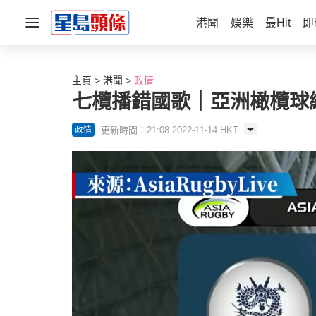
港聞
娛樂
最Hit
即
主頁
港聞
政情
七欖播錯國歌｜亞洲橄欖球
更新時間：21:08 2022-11-14 HKT
政情