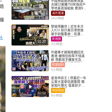
中國預製屋熱銷美澳墨
夫婦22萬購750呎兩房戶
造
零地基直接組裝 實測9個
月激讚
海外置業
14小時前
播
黎彼得離世丨近年多次
入ICU 契仔黃宗澤曾施
援手助醫重病：佢瀟灑
比
一生唔想大家唔開心
影視圈
01:23
3小時前
外籍專才據報陸續回流
香港 鍾情低稅率不惜減
薪 帶動寫字樓豪宅及學
位競爭「香港已重現生
商業創科
機」
5小時前
星島申訴王 | 停業近一年
尖東大富豪低調重開 獨
家相片曝光 復業前夕被
淋油「贈慶」
申訴熱話
02:52
9小時前