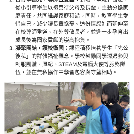
從小引導學生以禮善待父母及長輩，主動分擔家
庭責任，共同維護家庭和諧。同時，教育學生愛
惜自己，減少讓長輩擔憂。這份情感進而延伸至
在校尊師重道、在外尊敬長者，並進一步孕育出
成長後為國家貢獻的崇高抱負。
凝聚團結，護校衛國：
課程積極培養學生「先公
後私」的群體福祉觀念。學校鼓勵同學透過參與
制服團體、風紀、STEAM及電腦大使等服務隊
伍，並在無私協作中學習包容與守望相助。