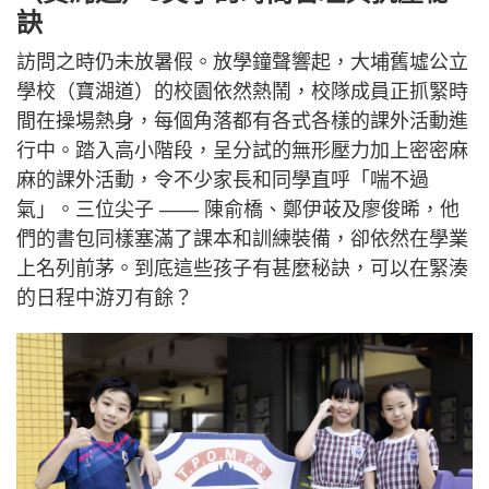
訣
訪問之時仍未放暑假。放學鐘聲響起，大埔舊墟公立
學校（寶湖道）的校園依然熱鬧，校隊成員正抓緊時
間在操場熱身，每個角落都有各式各樣的課外活動進
行中。踏入高小階段，呈分試的無形壓力加上密密麻
麻的課外活動，令不少家長和同學直呼「喘不過
氣」。三位尖子 —— 陳俞橋、鄭伊荍及廖俊晞，他
們的書包同樣塞滿了課本和訓練裝備，卻依然在學業
上名列前茅。到底這些孩子有甚麼秘訣，可以在緊湊
的日程中游刃有餘？