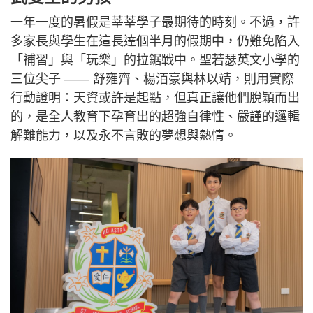
一年一度的暑假是莘莘學子最期待的時刻。不過，許
多家長與學生在這長達個半月的假期中，仍難免陷入
「補習」與「玩樂」的拉鋸戰中。聖若瑟英文小學的
三位尖子 —— 舒雍齊、楊洦豪與林以靖，則用實際
行動證明：天資或許是起點，但真正讓他們脫穎而出
的，是全人教育下孕育出的超強自律性、嚴謹的邏輯
解難能力，以及永不言敗的夢想與熱情。