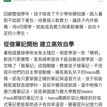
回顧整個學年，孩子吸收了不少學術硬知識，踏入暑
假不如放下書包，培養個人軟實力，讓孩子內外裝
備，待9月開學，就能成為實力與柔韌兼備，自信十
足的小學生。
從做筆記開始 建立高效自學
暑假還要操學術未免太殘忍，倒是學習一些「聰明」
軟技巧更實際。家長總希望孩子能自動自覺學習，卻
忽略了「做筆記」這個關鍵。教會孩子做筆記，不但
提升他們的自主學習動機。擁有兩名兒子的Nana媽
媽，認為只要掌握正確的筆記與溫習方法，孩子就能
輕鬆駕馭各個學科，並從中獲得成就感，當中她推介
康乃爾筆記法。這是美國康乃爾大學教授Walter
Pauk開發的筆記方法，Nana媽媽形容比傳統的抄寫
式筆記更能幫助孩子有效率溫習，顯著提升記憶力與