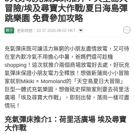
冒險/埃及尋寶大作戰/夏日海島彈
跳樂園 免費參加攻略
更新時間：10:37 2026-08-02 HKT
親子
充氣彈床既可讓活力無窮的小朋友盡情放電，又可待
在室內歎冷氣不用擔心中暑，爸媽們還可趁機
shopping！這次就推介兩個商場放電好去處，好玩充
氣彈床保證小朋友電力全釋放！想做新蒲崗小小冒險
家就到Mikiki × Momoland的「天空島夏日大冒險」
巨型一體式充氣樂園，想做砥史探險家則要去荷里活
廣場「埃及尋寶大作戰」，即刻出發，落雨一樣可盡
情玩！
充氣彈床推介1：荷里活廣場 埃及尋寶
大作戰