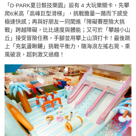
「D·PARK夏日競技樂園」設有 4 大玩樂關卡，先攀
爬6米高「高峰巨型滑梯」，挑戰膽量一瀡而下感受
極速快感；再與好朋友一同闖進「障礙賽歷險大挑
戰」跨越障礙，比比速度與體能；又可於「攀越小山
丘」接受冒險任務，手腳並用攀上山頂打卡！最後跳
上「充氣盪鞦韆」挑戰平衡力，隨海浪左搖右晃、乘
風破浪，超刺激又過癮！