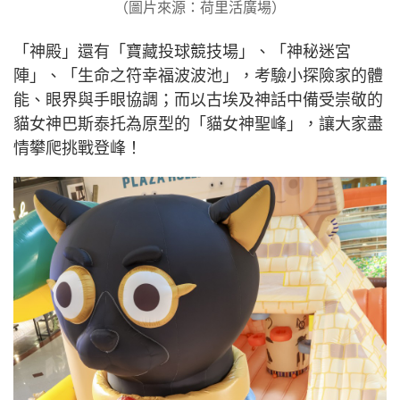
（圖片來源：荷里活廣場）
「神殿」還有「寶藏投球競技場」、「神秘迷宮
陣」、「生命之符幸福波波池」，考驗小探險家的體
能、眼界與手眼協調；而以古埃及神話中備受崇敬的
貓女神巴斯泰托為原型的「貓女神聖峰」，讓大家盡
情攀爬挑戰登峰！