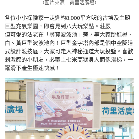
（圖片來源：荷里活廣場）
各位小小探險家一走進約8,000平方呎的古埃及主題
巨型充氣樂園，即會見到八大玩樂點。莊嚴
但可愛的法老在「尋寶波波池」旁，等大家跳進橙、
白、黃巨型波波池內！巨型金字塔內部是個中空隧道
式設計競技區，大家可走入神秘通道大玩投籃。喜歡
刺激感的小朋友，必攀上七米高獅身人面像滑梯，一
躍滑下產生極速快感！