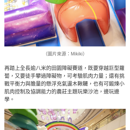
（圖片來源：Mikiki）
再踏上全長逾八米的田園障礙賽道，既要穿越巨型蘿
蔔，又要徒手攀過障礙物，可考驗肌肉力量；還有挑
戰平衡力與膽量的懸浮充氣盪木鞦韆，也有可鍛煉小
肌肉控制及協調能力的農莊主題玩樂沙池，邊玩邊
學。