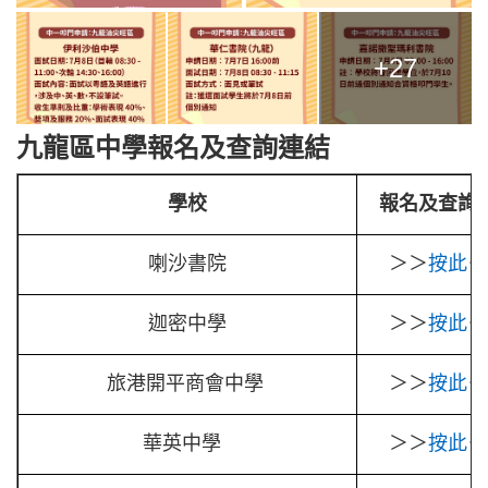
+27
九龍區中學報名及查詢連結
學校
報名及查詢
喇沙書院
＞＞
按此
＜
迦密中學
＞＞
按此
＜
旅港開平商會中學
＞＞
按此
＜
華英中學
＞＞
按此
＜