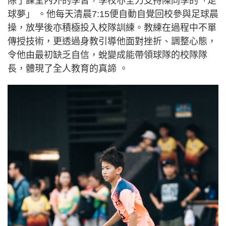
除了課堂內外的學習，學校亦全力支持陳同學的「足
球夢」 。他每天清晨7:15便自動自覺回校參與足球晨
操，放學後亦積極投入校隊訓練。教練在過程中不單
傳授技術，更透過身教引導他面對挫折、調整心態，
令他由最初缺乏自信，蛻變成能帶領球隊的校隊隊
長，體現了全人教育的真諦 。