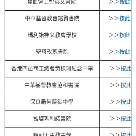
寶血會上智英文書院
＞＞
按此
＜
中華基督教會銘賢書院
＞＞
按此
＜
瑪利諾神父教會學校
＞＞
按此
＜
聖母玫瑰書院
＞＞
按此
＜
香港四邑商工總會黃棣珊紀念中學
＞＞
按此
<
中華基督教會協和書院
＞＞
按此
<
保良局何蔭棠中學
＞＞
按此
<
觀塘瑪利諾書院
＞＞
按此
<
順利天主教中學
＞＞
按此
<