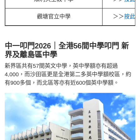
觀塘官立中學
＞＞
按此
<
中一叩門2026｜全港56間中學叩門 新
界及離島區中學
新界區共有57間英文中學，英中學額亦有超過
4,000，而沙田區更是全港第二多英中學額校區，約
有900多個，而北區等亦有近600個英中學額。