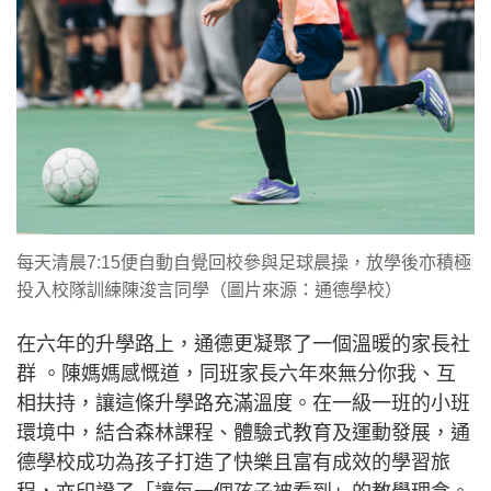
每天清晨7:15便自動自覺回校參與足球晨操，放學後亦積極
投入校隊訓練陳浚言同學（圖片來源：通德學校）
在六年的升學路上，通德更凝聚了一個溫暖的家長社
群 。陳媽媽感慨道，同班家長六年來無分你我、互
相扶持，讓這條升學路充滿溫度。在一級一班的小班
環境中，結合森林課程、體驗式教育及運動發展，通
德學校成功為孩子打造了快樂且富有成效的學習旅