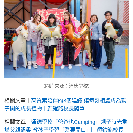
（圖片來源：通德學校）
相關文章｜
高質素陪伴的3個建議 讓每刻相處成為親
子間的成長禮物｜顏鎧銘校長隨筆
相關文章︳
通德學校「爸爸也Camping」親子時光重
燃父親溫柔 教孩子學習「愛要開口」︳顏鎧銘校長