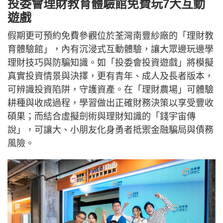
投委會理財教育體驗館免費玩7大互動
遊戲
假期更可預約免費參觀位於荃灣南豐紗廠的「理財教
育體驗館」，內有沉浸式互動體驗，讓大眾邊玩邊學
理財技巧與防騙知識。如「投委會投資遊戲」將模擬
真實投資情景與決擇，更有青年、成人及長者版本，
可辨識投資陷阱，守護資產。在「理財農場」可體驗
耕種與收成過程，學習做出正確財務決策以享受豐收
碩果；而結合虛擬劍術與理財知識的「錢宇宙傳
說」，可讓大、小朋友化身勇者抵禦金融騙局與債務
風險。