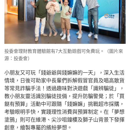
投委會理財教育體驗館有7大互動遊戲可免費玩。（圖片來
源：投委會）
小朋友又可玩「錢爺爺與錢嫲嫲的一天」，深入生活
情境，日後可助家中長輩們拆解假冒官員及唱高散貨
等常見詐騙手法！透過趣味對決遊戲「識辨騙徒」，
教小朋友靈活識別騙徒技倆，提升防騙警覺；於「買
餸有預算」活動中可跟隨「錢嫲嫲」挑戰超市採購，
考驗眼明手快，實踐理性消費與預算制定。在「夢想
塗鴉」則可在維港、尖沙咀鐘樓及獅子山背景下發揮
創意，繪製專屬的繽紛夢想。