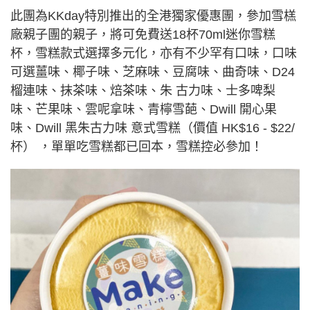
此團為KKday特別推出的全港獨家優惠團，參加雪榚
廠親子團的親子，將可免費送18杯70ml迷你雪糕
杯，雪糕款式選擇多元化，亦有不少罕有口味，口味
可選薑味、椰子味、芝麻味、豆腐味、曲奇味、D24
榴連味、抹茶味、焙茶味、朱 古力味、士多啤梨
味、芒果味、雲呢拿味、青檸雪葩、Dwill 開心果
味、Dwill 黑朱古力味 意式雪糕（價值 HK$16 - $22/
杯） ，單單吃雪糕都已回本，雪糕控必參加！