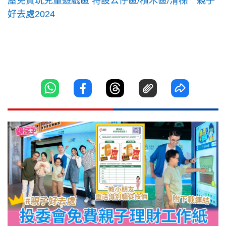
屋免費玩兒童遊戲區 特設公仔區/積木區/滑梯︳親子
好去處2024