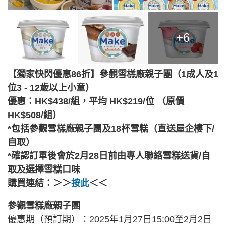
+6
【獨家快閃優惠86折】參觀雪榚廠親子團（1成人及1
位3 - 12歲以上小童）
優惠：HK$438/組，平均 HK$219/位 （原價
HK$508/組）
*包括參觀雪榚廠親子團及18杯雪糕（直送屋企樓下/
自取）
*確認訂單後會於2月28日前由專人聯絡雪糕送貨/自
取及選擇雪糕口味
購買連結：＞＞
按此
＜＜
參觀雪糕廠親子團
優惠期（預訂期）：2025年1月27日15:00至2月2日