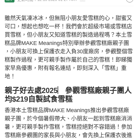
雖然天氣凍冰冰，但無阻小朋友愛雪糕的心，甜蜜又
可口，想起也想吃一杯！我們會於超級市場或雪糕店
買雪糕，但小朋友又知道雪糕的製造過程嗎？本土雪
糕品牌MAKE Meanings特別舉辦參觀雪糕廠親子團
，小朋友可換上保護衣走入負30度廠房，參觀整個雪
糕製作過程，更可親手製作屬於自己的雪糕！即睇獨
家早鳥優惠，附有報名連結，即刻深入「雪糕」重
地！
親子好去處2025︳參觀雪糕廠親子團人
均$219自製試食雪糕
香港本土雪糕品牌MAKE Meanings推出參觀雪榚廠
親子團，於今個暑假帶大、小朋友一起到雪糕廠消消
暑，更可親手製作雪糕，雪糕控絕對不容錯過！參加
雪糕廠參觀團的家長與小朋友，會先換上保護衣後進