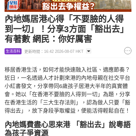
內地媽居港心得「不要臉的人得
到一切」！分享3方面「豁出去」
有著數 網民：你好厲害
更新時間：16:42 2026-08-07 HKT
生活百科
移居香港生活，如何才能快速融入社區、適應節奏？
近日，一名透過人才計劃來港的內地母親在社交平台
小紅書發文，分享帶同6歲孩子居港大半年的真實體
會。她以「在香港不要臉的人得到一切」為題，分享
在香港生活的「三大生存法則」，認為做人只要「豁
得出去」，放下身段爭取權益，便能活得輕鬆自在！
內地媽費盡心思來港 「豁出去」說粵語
為孩子爭資源