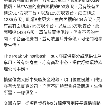
項目最矚目面積逾千方呎2房單位，位於Penthouse
樓層，其中A室的室內面積約593方呎，另有設有面
積達517方呎平台，以及125方呎露台，總面積達
1235方呎；毗鄰B室更大，室內面積約604方呎，另
有設有面積達705方呎平台，以及125方呎露台，總
面積達1434方呎，單位放置傢俬後，仍有不俗的空
間，平台面積廣闊，並可放置戶外傢俬，可優閒地享
受生活。
The Peak Shinsaibashi Tsuki亦提供部分設施供住戶
享用，設有健身室、亦有商務中心，提供舒適環境處
理公司事務。
樓盤位處大阪中央區黃金地段，項目位置優越，附近
亦有大型百貨公司，亦有不同類型食肆及商店，生活
所需，一應俱全。
交通方便，從項目步行約2分鐘便可到達長崛橋鐵路