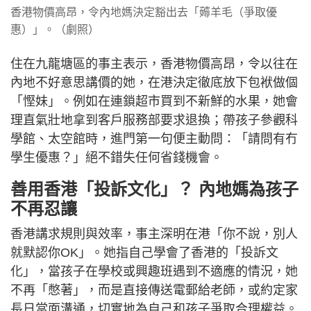
香港物價高昂，令內地媽決定豁出去「薅羊毛（爭取優
惠）」。（劇照）
住在九龍塘區的事主表示，香港物價高昂，令以往在
內地不好意思講價的她，在港決定徹底放下包袱做個
「慳妹」。例如在連鎖超市買到不新鮮的水果，她會
理直氣壯地拿到客戶服務部要求退換；帶孩子參觀科
學館、太空館時，進門第一句便主動問：「請問有冇
學生優惠？」絕不錯失任何省錢機會。
善用香港「投訴文化」？ 內地媽為孩子
不再忍讓
香港講求規則與效率，事主深明在港「你不說，別人
就默認你OK」。她指自己學會了香港的「投訴文
化」，當孩子在學校或興趣班遇到不適應的情況，她
不再「憋著」，而是直接傳送電郵給老師，或約定家
長日當面溝通，切實地為自己和孩子爭取合理權益。