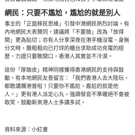
網民：只要不尷尬，尷尬的就是別人
事主的「正面移民思維」引發中港網民熱烈討論。有
內地網民大表贊同，建議將「不要臉」改為「放得
開」更為貼切；亦有人分享深夜在港手機沒電、身無
分文時，膽粗粗向已打烊的櫃台求助成功充電的經
歷，力證只要敢開口，香港人其實並不冷漠。
這份「厚臉皮」精神同樣獲得香港網民的支持與鼓
勵。有本地網民友善留言：「我們香港人去大陸玩，
都敢講爛港普啦！只要你不尷尬，尷尬的就是他
人。」更有港人派定心丸，強調發音不準確絕不會被
取笑，鼓勵新來港人士多講多試。
資料來源：小紅書