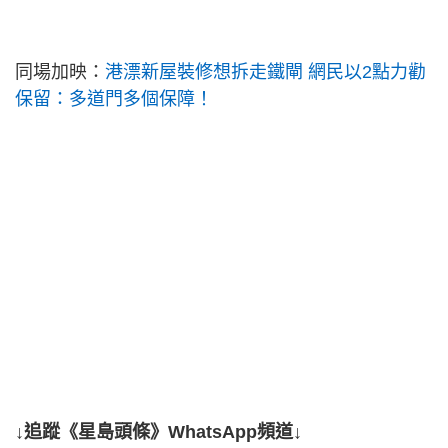
同場加映：
港漂新屋裝修想拆走鐵閘 網民以2點力勸
保留：多道門多個保障！
↓追蹤《星島頭條》WhatsApp頻道↓