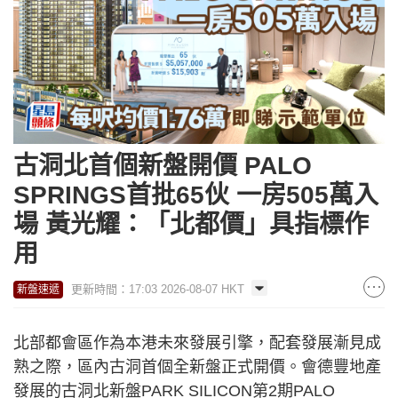
古洞北首個新盤開價 PALO
SPRINGS首批65伙 一房505萬入
場 黃光耀：「北都價」具指標作
用
更新時間：17:03 2026-08-07 HKT
新盤速遞
北部都會區作為本港未來發展引擎，配套發展漸見成
熟之際，區內古洞首個全新盤正式開價。會德豐地產
發展的古洞北新盤PARK SILICON第2期PALO