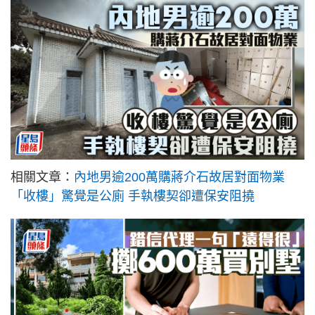
相關文章：
內地男逾200萬購蔣介石故居對面物業
「收樓」驚覺是公廁 手執樓契卻遭保安阻撓