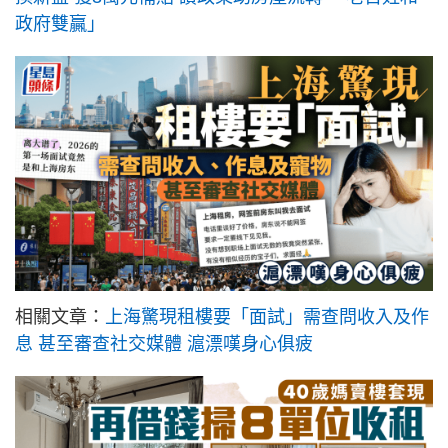
政府雙贏」
相關文章：
上海驚現租樓要「面試」需查問收入及作
息 甚至審查社交媒體 滬漂嘆身心俱疲