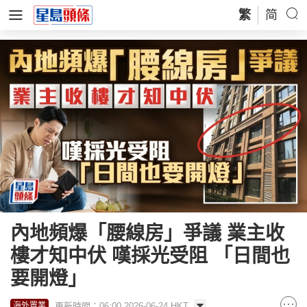
繁
简
內地頻爆「腰線房」爭議 業主收
樓才知中伏 嘆採光受阻 「日間也
要開燈」
更新時間：06:00 2026-06-24 HKT
海外置業