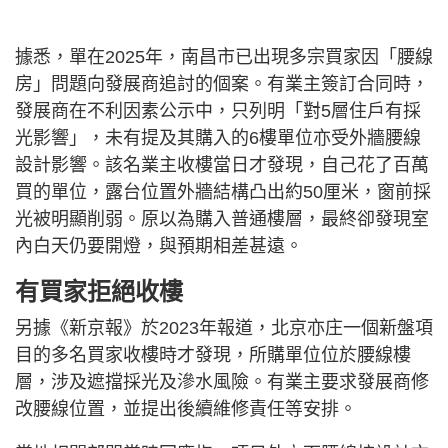
據悉，單在2025年，南昌市已出現多宗買家因「腰線
房」問題向發展商追討的個案。有業主簽訂合同時，
發展商在不利因素公示中，只列明「對5層住戶有採
光影響」，未有提及其購入的6樓單位亦受外牆腰線
設計影響。該名業主收樓當日才發現，自己花了百萬
買的單位，露台位置外牆結構凸出約50厘米，窗前採
光被明顯削弱。原以為購入普通樓層，最終卻發現室
內白天仍要開燈，與預期相差甚遠。
有買家拒絕收樓
另據《新京報》於2023年報道，北京亦庄一個新盤項
目的多名買家收樓時才發現，所購單位位於腰線樓
層，涉及遮擋採光及滲水風險。有業主要求發展商修
改腰線位置，並提出後續維修責任等安排。