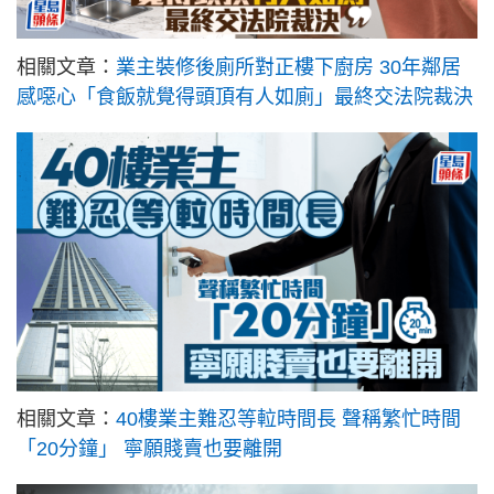
相關文章：
業主裝修後廁所對正樓下廚房 30年鄰居
感噁心「食飯就覺得頭頂有人如廁」最終交法院裁決
相關文章：
40樓業主難忍等𨋢時間長 聲稱繁忙時間
「20分鐘」 寧願賤賣也要離開