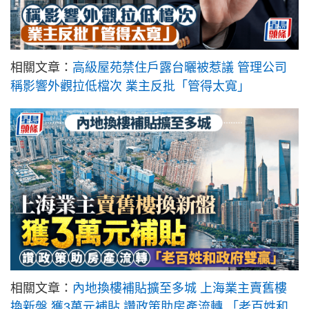
相關文章：
高級屋苑禁住戶露台曬被惹議 管理公司
稱影響外觀拉低檔次 業主反批「管得太寬」
相關文章：
內地換樓補貼擴至多城 上海業主賣舊樓
換新盤 獲3萬元補貼 讚政策助房產流轉 「老百姓和