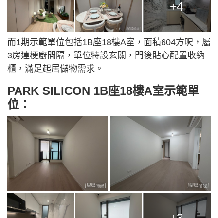
+4
而1期示範單位包括1B座18樓A室，面積604方呎，屬
3房連梗廚間隔，單位特設玄關，門後貼心配置收納
櫃，滿足起居儲物需求。
PARK SILICON 1B座18樓A室示範單
位：
+3