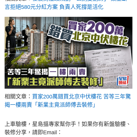
言拒絕580元分紅方案 負責人死撐是活化
相關文章：
買家200萬錯買北京中伏樓花 苦等三年驚
揭一樓兩賣「新業主竟派師傅去裝修」
上車驗樓，星島搵專家幫你手！如果你有新盤驗樓、
裝修分享，請即Email：