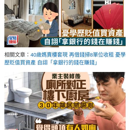
相關文章：
40歲媽賣樓套現 再借錢掃8單位收租 憂學
歷貶值買資產 自詡「拿銀行的錢在賺錢」