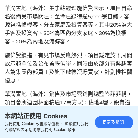
華潤置地（海外）董事總經理施偉賢表示，項目自命
名後備受市場關注，至今已錄得逾5,000宗查詢，客
源包括換樓客、分支家庭及投資客等，其中20%為大
手客及投資客、30%為區內分支家庭、30%為換樓
客、20%為內地及海歸客。
施偉賢續指，有見市場反應熱烈，項目鐵定於下周開
放示範單位及公布首張價單，同時由於部分有興趣客
人為集團內部員工及旗下啟德澐璟買家，計劃推相關
優惠。
華潤置地（海外）銷售及市場營銷副總監岑菲菲稱，
項目會所連園林面積逾17萬方呎，佔地4層，設有逾
40項設施，包括室內外泳池、運動場、兒童遊樂區
本網站正使用 Cookies
等。
同意及關閉
我們使用 Cookie 改善網站體驗。 繼續使用我們
的網站即表示您同意我們的 Cookie 政策。
相關文章：
西南九龍叡璟I上樓書 最快下周開價