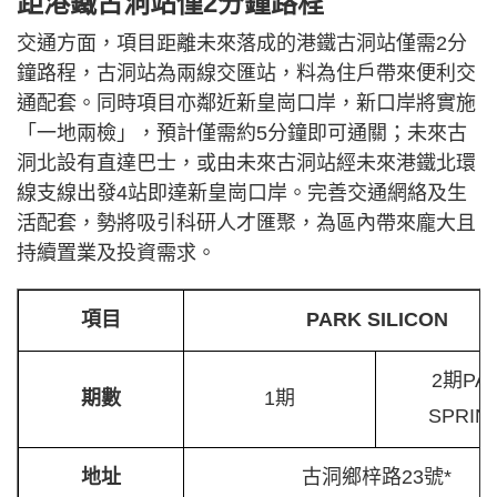
距港鐵古洞站僅2分鐘路程
交通方面，項目距離未來落成的港鐵古洞站僅需2分
鐘路程，古洞站為兩線交匯站，料為住戶帶來便利交
通配套。同時項目亦鄰近新皇崗口岸，新口岸將實施
「一地兩檢」，預計僅需約5分鐘即可通關；未來古
洞北設有直達巴士，或由未來古洞站經未來港鐵北環
線支線出發4站即達新皇崗口岸。完善交通網絡及生
活配套，勢將吸引科研人才匯聚，為區內帶來龐大且
持續置業及投資需求。
項目
PARK SILICON
2期PA
期數
1期
SPRIN
地址
古洞鄉梓路23號*