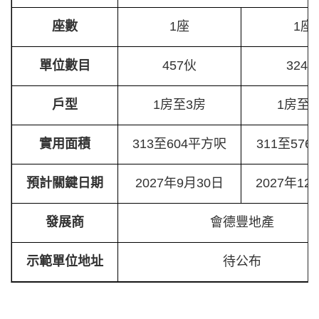
座數
1座
1座
單位數目
457伙
324
戶型
1房至3房
1房至
實用面積
313至604平方呎
311至57
預計關鍵日期
2027年9月30日
2027年12
發展商
會德豐地產
示範單位地址
待公布