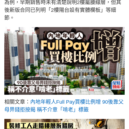
為例，早期銷售時未有清楚說明2樓屬腰線層，但其
後新版合同已列明「2樓陽台設有實體欄板」等細
節。
相關文章：
內地年輕人Full Pay買樓比例增 90後靠父
母畀錢拒按揭 稱不介意「啃老」標籤