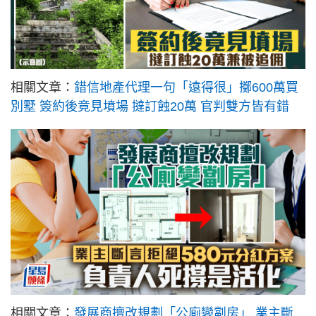
相關文章：
錯信地產代理一句「遠得很」擲600萬買
別墅 簽約後竟見墳場 撻訂蝕20萬 官判雙方皆有錯
相關文章：
發展商擅改規劃「公廁變劏房」 業主斷