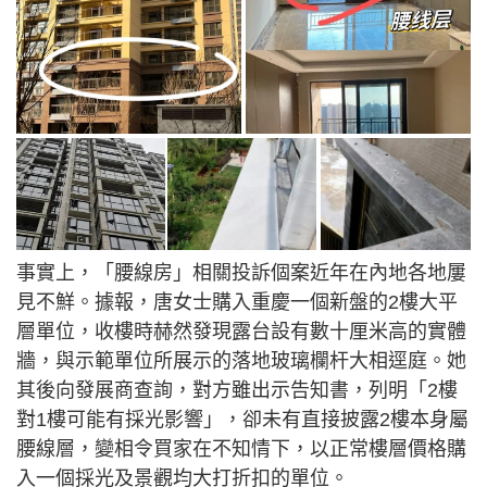
事實上，「腰線房」相關投訴個案近年在內地各地屢
見不鮮。據報，唐女士購入重慶一個新盤的2樓大平
層單位，收樓時赫然發現露台設有數十厘米高的實體
牆，與示範單位所展示的落地玻璃欄杆大相逕庭。她
其後向發展商查詢，對方雖出示告知書，列明「2樓
對1樓可能有採光影響」，卻未有直接披露2樓本身屬
腰線層，變相令買家在不知情下，以正常樓層價格購
入一個採光及景觀均大打折扣的單位。