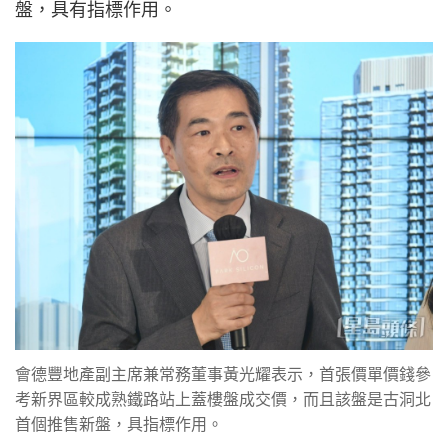
盤，具有指標作用。
會德豐地產副主席兼常務董事黃光耀表示，首張價單價錢參
考新界區較成熟鐵路站上蓋樓盤成交價，而且該盤是古洞北
首個推售新盤，具指標作用。