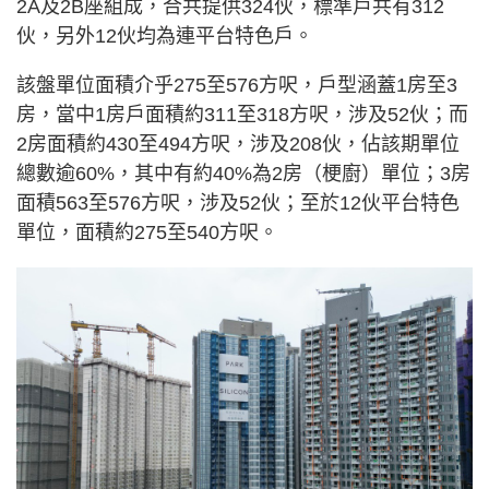
2A及2B座組成，合共提供324伙，標準戶共有312
伙，另外12伙均為連平台特色戶。
該盤單位面積介乎275至576方呎，戶型涵蓋1房至3
房，當中1房戶面積約311至318方呎，涉及52伙；而
2房面積約430至494方呎，涉及208伙，佔該期單位
總數逾60%，其中有約40%為2房（梗廚）單位；3房
面積563至576方呎，涉及52伙；至於12伙平台特色
單位，面積約275至540方呎。