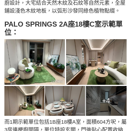
廚設計，大宅結合天然木紋及石紋等自然元素，全屋
鋪設淺色木紋地板，以弧形沙發同綠色植物點缀。
PALO SPRINGS 2A座18樓C室示範單
位：
+4
而1期示範單位包括1B座18樓A室，面積604方呎，屬
3房連梗廚間隔，單位特設玄關，門後貼心配置收納