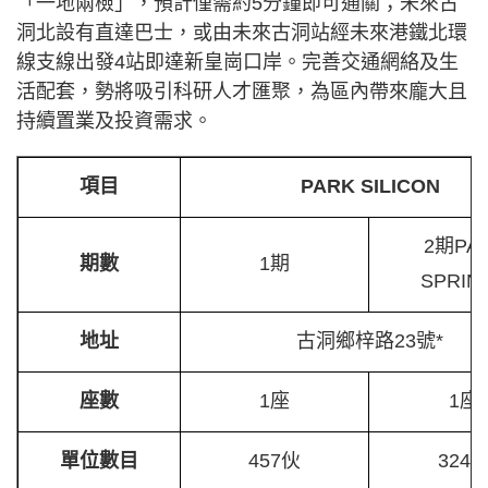
「一地兩檢」，預計僅需約5分鐘即可通關；未來古
洞北設有直達巴士，或由未來古洞站經未來港鐵北環
線支線出發4站即達新皇崗口岸。完善交通網絡及生
活配套，勢將吸引科研人才匯聚，為區內帶來龐大且
持續置業及投資需求。
項目
PARK SILICON
2期PA
期數
1期
SPRIN
地址
古洞鄉梓路23號*
座數
1座
1座
單位數目
457伙
324