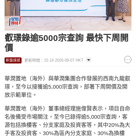
叡璟錄逾5000宗查詢 最快下周開
價
更新時間：15:14 2026-08-07 HKT
新盤速遞
華潤置地（海外）與華潤集團合作發展的西南九龍叡
璟，至今以接獲逾5,000宗查詢，部署下周開價及開
放示範單位。
華潤置地（海外）董事總經理施偉賢表示，項目自命
名後備受市場關注，至今已錄得逾5,000宗查詢，客
源包括換樓客、分支家庭及投資客等，其中20%為大
手客及投資客、30%為區內分支家庭、30%為換樓