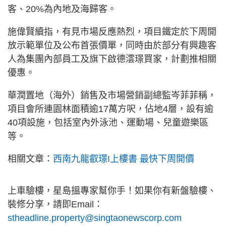
客、20%為內地及海歸客。
施偉賢續指，有見市場反應熱烈，項目鐵定於下周開
放示範單位及公布首張價單，同時由於部分有興趣客
人為集團內部員工及旗下啟德澐璟買家，計劃推相關
優惠。
華潤置地（海外）銷售及市場營銷副總監岑菲菲稱，
項目會所連園林面積逾17萬方呎，佔地4層，設有逾
40項設施，包括室內外泳池、運動場、兒童遊樂區
等。
相關文章：
西南九龍叡璟I上樓書 最快下周開價
上車驗樓，星島搵專家幫你手！如果你有新盤驗樓、
裝修分享，請即Email：
stheadline.property@singtaonewscorp.com