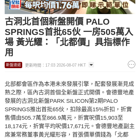
古洞北首個新盤開價 PALO
SPRINGS首批65伙 一房505萬入
場 黃光耀：「北都價」具指標作
用
更新時間：17:03 2026-08-07 HKT
新盤速遞
北部都會區作為本港未來發展引擎，配套發展漸見成
熟之際，區內古洞首個全新盤正式開價。會德豐地產
發展的古洞北新盤PARK SILICON第2期PALO
SPRINGS推出首批65伙，扣除最高15%折扣，折實
售價由505.7萬至866.9萬元，折實呎價15,903至
18,174元，折實平均呎價17,671元。會德豐地產副主
席兼常務董事黃光耀形容，首張價單價錢為「北都