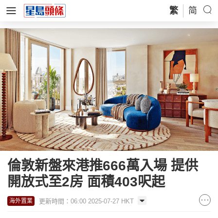
繁
简
倫敦新盤來港推666萬入場 提供
開放式至2房 面積403呎起
更新時間：06:00 2025-07-27 HKT
海外置業