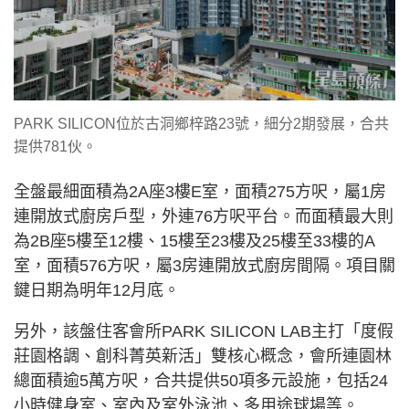
PARK SILICON位於古洞鄉梓路23號，細分2期發展，合共
提供781伙。
全盤最細面積為2A座3樓E室，面積275方呎，屬1房
連開放式廚房戶型，外連76方呎平台。而面積最大則
為2B座5樓至12樓、15樓至23樓及25樓至33樓的A
室，面積576方呎，屬3房連開放式廚房間隔。項目關
鍵日期為明年12月底。
另外，該盤住客會所PARK SILICON LAB主打「度假
莊園格調、創科菁英新活」雙核心概念，會所連園林
總面積逾5萬方呎，合共提供50項多元設施，包括24
小時健身室、室內及室外泳池、多用途球場等。