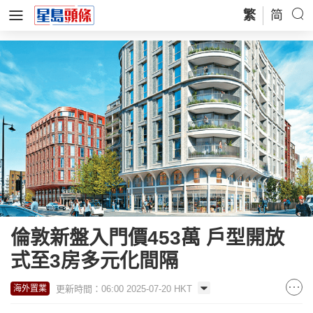
繁
简
倫敦新盤入門價453萬 戶型開放
式至3房多元化間隔
更新時間：06:00 2025-07-20 HKT
海外置業