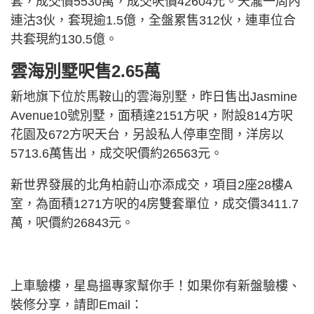
套，成交價5530萬，成交呎價42604元。天瀧一周內
連沽3伙，套現逾1.5億，全盤累售312伙，連車位合
共套現約130.5億。
雲海別墅呎售2.65萬
新地旗下位於馬鞍山的雲海別墅，昨日售出Jasmine
Avenue10號別墅，面積達2151方呎，附設814方呎
花園及672方呎天台，另設私人停車空間，洋房以
5713.6萬售出，成交呎價約26563元。
新世界發展的北角柏蔚山亦添成交，項目2座28樓A
室，為面積1271方呎的4房雙套單位，成交價3411.7
萬，呎價約26843元。
上車驗樓，星島搵專家幫你手！如果你有新盤驗樓、
裝修分享，請即Email：