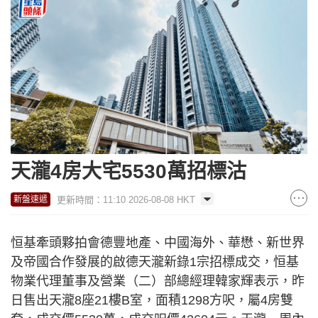
天瀧4房大宅5530萬招標沽
更新時間：11:10 2026-08-08 HKT
新盤速遞
恒基牽頭夥拍會德豐地產、中國海外、華懋、新世界
及帝國合作發展的啟德天瀧新錄1宗招標成交，恒基
物業代理董事及營業（二）部總經理韓家輝表示，昨
日售出天瀧8座21樓B室，面積1298方呎，屬4房雙