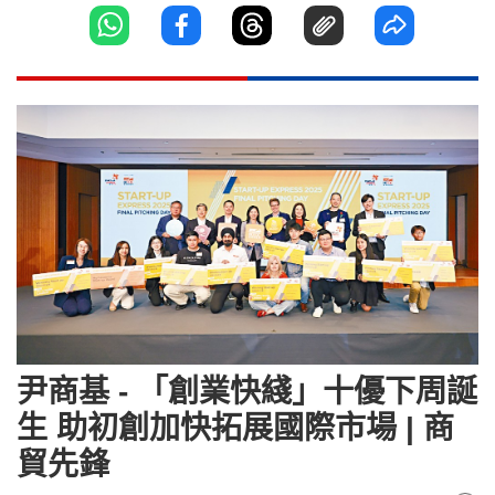
尹商基 - 「創業快綫」十優下周誕
生 助初創加快拓展國際市場 | 商
貿先鋒