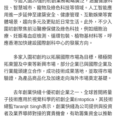
今屆入圍20強的初創業務範疇廣泛，涵蓋健康科
技、智慧城市、寵物及綠色科技等領域。人工智能應
用進一步延伸至建築安全、健康管理、互動娛樂等實
體場景，趨向多元及更貼近日常生活。此外，不少入
圍初創聚焦前沿醫療保健及綠色科技，例如細胞治
療、妊娠毒血症檢測、循環包裝、植物基材料等，呼
應香港加快建設國際創科中心的發展方向。
多家入圍初創均以拓展國際市場為目標，積極開
拓東盟及中東等新興市場，部分企業已與國際企業及
行業龍頭建立合作，成功技術成果落地，並取得市場
驗證，為產品商品化及加速走向海外市場奠定基礎。
去年創業快綫十優初創企業之一、全球首間將量
子技術應用於視覺科學的初創企業Entoptica，其技術
總監Taranjit Singh表示，創業快綫為公司提供與投資
者及業界導師對接的寶貴機會，有助籌集資金以推動