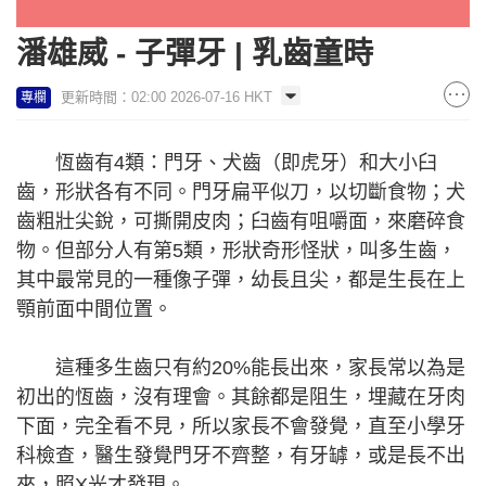
潘雄威 - 子彈牙 | 乳齒童時
更新時間：02:00 2026-07-16 HKT
專欄
恆齒有4類：門牙、犬齒（即虎牙）和大小臼
齒，形狀各有不同。門牙扁平似刀，以切斷食物；犬
齒粗壯尖銳，可撕開皮肉；臼齒有咀嚼面，來磨碎食
物。但部分人有第5類，形狀奇形怪狀，叫多生齒，
其中最常見的一種像子彈，幼長且尖，都是生長在上
顎前面中間位置。
這種多生齒只有約20%能長出來，家長常以為是
初出的恆齒，沒有理會。其餘都是阻生，埋藏在牙肉
下面，完全看不見，所以家長不會發覺，直至小學牙
科檢查，醫生發覺門牙不齊整，有牙罅，或是長不出
來，照X光才發現。