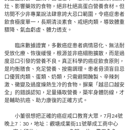
灶、影響藥效的食物，絕非杜絕高蛋白營養食材。但
坊間不少非專業說法肆意誇大忌口範圍，令癌症患者
飲食極度單一，長期清淡素食、戒絕肉類，導致體重
驟降、氣血虧虛、體力透支。
臨床數據證實，多數癌症患者病情惡化、無法耐
受放化療、恢復緩慢，根源並非癌細胞擴散，而是過
度忌口引發的營養不良。真正科學的癌症飲食原則，
是均衡膳食、充足營養、按需調理。患者毋須盲目忌
口優質肉類、蛋類、奶類，只需避開醃製、辛辣刺
激、黴變及過度燥熱生冷的食物。摒棄「越忌口越安
全」的錯誤認知，足量攝取營養，築牢身體防線，才
是輔助抗癌、助力康復的正確方式。
小董很想把正確的癌症戒口教育大眾，7月24號
晚上7︰30，地址：觀塘成業街11號華成工商中心