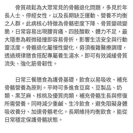
骨質疏鬆為大眾常見的骨骼退化問題，多見於年
長人士、停經女性，以及長期缺乏運動、營養不均衡
之人群。此病核心特徵為骨骼密度下降、骨質變疏變
脆，日常容易出現腰背痛、四肢酸軟、體力不足，最
大隱患為輕微碰撞即容易骨折，影響生活安全與行動
靈活度。骨骼退化屬慢性變化，毋須複雜醫療調理，
透過規律膳食搭配專屬養生湯水，即可有效減緩骨質
流失、強化筋骨韌性。
日常三餐膳食為護骨基礎，飲食以易吸收、補充
骨骼營養為原則。平時可多進食豆腐、豆製品、奶
類、黑芝麻、核桃及優質肉類，補充骨骼生長與修復
所需營養。同時減少重鹹、生冷飲食，避免阻礙身體
吸收養分、加速骨骼老化。長期維持均衡飲食，能從
日常穩定保護骨骼狀態。