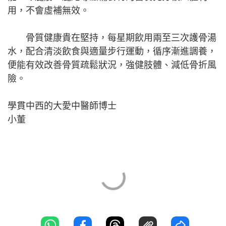
用，不會虛補無效。
骨質健康貴在堅持，每星期飲用兩至三次護骨湯
水，配合清淡飲食與適量步行運動，循序漸進調養，
便能有效改善骨質疏鬆狀況，強健肢體、減低骨折風
險。
學貫中西的大愛中醫師博士
小董