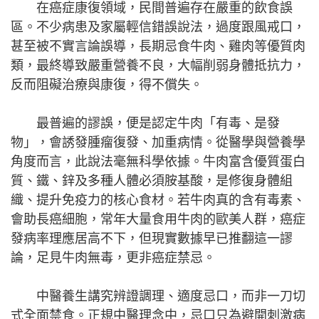
在癌症康復領域，民間普遍存在嚴重的飲食誤
區。不少病患及家屬輕信錯誤說法，過度跟風戒口，
甚至被不實言論誤導，長期忌食牛肉、雞肉等優質肉
類，最終導致嚴重營養不良，大幅削弱身體抵抗力，
反而阻礙治療與康復，得不償失。
最普遍的謬誤，便是認定牛肉「有毒、是發
物」，會誘發腫瘤復發、加重病情。從醫學與營養學
角度而言，此說法毫無科學依據。牛肉富含優質蛋白
質、鐵、鋅及多種人體必須胺基酸，是修復身體組
織、提升免疫力的核心食材。若牛肉真的含有毒素、
會助長癌細胞，常年大量食用牛肉的歐美人群，癌症
發病率理應居高不下，但現實數據早已推翻這一謬
論，足見牛肉無毒，更非癌症禁忌。
中醫養生講究辨證調理、適度忌口，而非一刀切
式全面禁食。正規中醫理念中，忌口只為避開刺激病