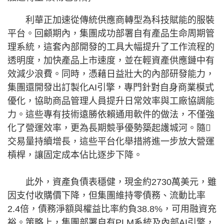
利華正加速從傳統供應商轉型為科技賦能的服裝
平台。回顧期內，集團成功部署自有產品生命周期管
理系統，這套內部開發的工具大幅提升了工作流程的
透明度，加快產品上市速度，並在輕資產供應鏈中有
效減少浪費。同時，憑藉日益壯大的內部研發能力，
集團還開發出訂製化AI引擎，專門針對自身商業模式
優化，協助商品管理人員提升日常效率與工廠協調能
力。這些專有技術遠勝依賴通用軟件的做法，不僅強
化了營運效率，更為長期競爭優勢築起護城河。隨
交易量持續增長，這些平台化舉措將進一步放大營運
槓桿，讓固定成本佔比逐步下降。
此外，資產負債表穩健，現金約2730萬美元，雖
因支付收購價下降，但集團維持零債務、流動比率
2.4倍，債務淨額與權益比率約負38.8%，可用融資充
裕。策略上，集團部署自有PLM系統及內部AI引擎，