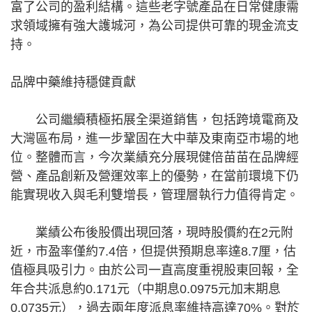
富了公司的盈利結構。這些老字號產品在日常健康需
求領域擁有強大護城河，為公司提供可靠的現金流支
持。
品牌中藥維持穩健貢獻
公司繼續積極拓展全渠道銷售，包括跨境電商及
大灣區布局，進一步鞏固在大中華及東南亞市場的地
位。整體而言，今次業績充分展現健倍苗苗在品牌經
營、產品創新及營運效率上的優勢，在當前環境下仍
能實現收入與毛利雙增長，管理層執行力值得肯定。
業績公布後股價出現回落，現時股價約在2元附
近，市盈率僅約7.4倍，但提供預期息率達8.7厘，估
值極具吸引力。由於公司一直高度重視股東回報，全
年合共派息約0.171元（中期息0.0975元加末期息
0.0735元），過去兩年度派息率維持高達70%。對於