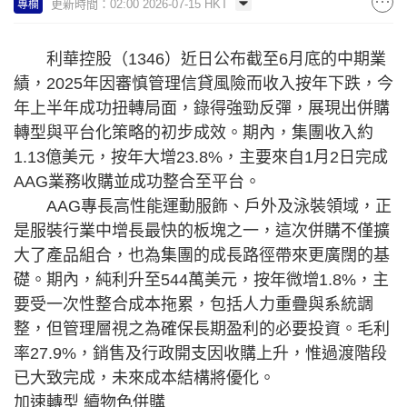
更新時間：02:00 2026-07-15 HKT
專欄
利華控股（1346）近日公布截至6月底的中期業
績，2025年因審慎管理信貸風險而收入按年下跌，今
年上半年成功扭轉局面，錄得強勁反彈，展現出併購
轉型與平台化策略的初步成效。期內，集團收入約
1.13億美元，按年大增23.8%，主要來自1月2日完成
AAG業務收購並成功整合至平台。
AAG專長高性能運動服飾、戶外及泳裝領域，正
是服裝行業中增長最快的板塊之一，這次併購不僅擴
大了產品組合，也為集團的成長路徑帶來更廣闊的基
礎。期內，純利升至544萬美元，按年微增1.8%，主
要受一次性整合成本拖累，包括人力重疊與系統調
整，但管理層視之為確保長期盈利的必要投資。毛利
率27.9%，銷售及行政開支因收購上升，惟過渡階段
已大致完成，未來成本結構將優化。
加速轉型 續物色併購