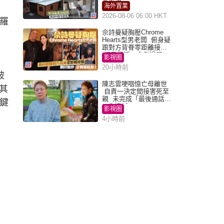
月激讚
海外置業
2026-08-06 06:00 HKT
歐羅
佘詩曼疑胸壓Chrome
Hearts型男老闆 俯身疑
跟對方背脊零距離接觸
網民驚呼：企側邊唔
影視圈
得？
20小時前
破
陳志雲哽咽憶亡母離世
其
自責一決定間接害死至
親 未完成「最後通話」
關鍵
一生遺憾
影視圈
4小時前