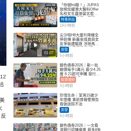
「你個frd廢！」JUPAS
放榜炫耀港大醫科Offer
名校女生囂張留言惹眾
怒 醫學院澄清：宣稱
時事熱話
「40.5分獲錄取」不符事
19小時前
實｜Juicy叮
尖沙咀H8大廈升降機全
停前傳 新義安成員與女
友爭執遭驅逐 涉拖馬刑
毀被捕 警另通緝4男
突發
01:07
5小時前
銀色債券2026｜新一批
銀債每手1萬元 最少4.25
厘 8.21起可申購 發行金
12
額最多550億
投資理財
枯
3小時前
珍惜生命｜荃灣15歲少
美
年墮樓 事前曾報警預告
昏迷送院不治
大
突發
，反
4小時前
銀色債券2026｜一文看
清銀行認購優惠 最多8免