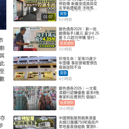
停前傳 新義安成員與女
友爭執遭驅逐 涉拖馬刑
毀被捕 警另通緝4男
突發
01:07
5小時前
銀色債券2026｜新一批
銀債每手1萬元 最少4.25
厘 8.21起可申購 發行金
市
額最多550億
投資理財
劇
3小時前
其
珍惜生命｜荃灣15歲少
此
年墮樓 事前曾報警預告
昏迷送院不治
至
突發
數
4小時前
銀色債券2026｜一文看
清銀行認購優惠 最多8免
專家料反應熱烈 倡抽30
手
投資理財
16小時前
亦
中國預製屋熱銷美澳墨
夫婦22萬購750呎兩房戶
步
零地基直接組裝 實測9個