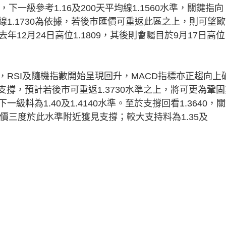
，下一級參考1.16及200天平均線1.1560水準，關鍵指向
平均線1.1730為依據，若後市匯價可重返此區之上，則可望
年12月24日高位1.1809，其後則會矚目於9月17日高位
SI及隨機指數開始呈現回升，MACD指標亦正趨向上
支撐，預計若後市可重返1.3730水準之上，將可更為鞏固
下一級料為1.40及1.4140水準。至於支撐回看1.3640，
，匯價三度於此水準附近獲見支撐；較大支持料為1.35及