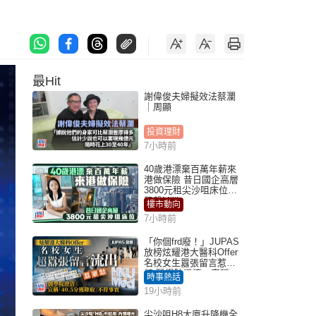
最Hit
謝偉俊夫婦擬效法蔡瀾
｜周顯
投資理財
7小時前
40歲港漂棄百萬年薪來
港做保險 昔日國企高層
3800元租尖沙咀床位｜
租盤Million
樓市動向
7小時前
「你個frd廢！」JUPAS
放榜炫耀港大醫科Offer
名校女生囂張留言惹眾
怒 醫學院澄清：宣稱
時事熱話
「40.5分獲錄取」不符事
19小時前
實｜Juicy叮
尖沙咀H8大廈升降機全