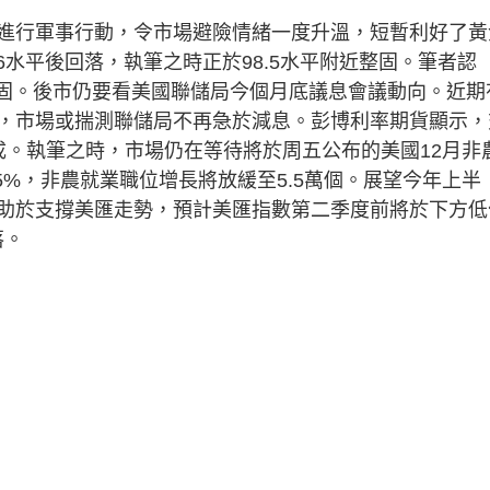
行軍事行動，令市場避險情緒一度升溫，短暫利好了黃
6水平後回落，執筆之時正於98.5水平附近整固。筆者認
上落整固。後市仍要看美國聯儲局今個月底議息會議動向。近期
，市場或揣測聯儲局不再急於減息。彭博利率期貨顯示，
成。執筆之時，市場仍在等待將於周五公布的美國12月非
5%，非農就業職位增長將放緩至5.5萬個。展望今年上半
助於支撐美匯走勢，預計美匯指數第二季度前將於下方低
落。