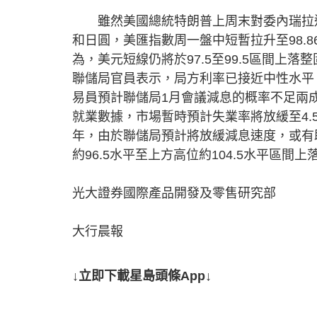
雖然美國總統特朗普上周末對委內瑞拉進
和日圓，美匯指數周一盤中短暫拉升至98.8
為，美元短線仍將於97.5至99.5區間
聯儲局官員表示，局方利率已接近中性水平
易員預計聯儲局1月會議減息的概率不足兩
就業數據，市場暫時預計失業率將放緩至4.
年，由於聯儲局預計將放緩減息速度，或有
約96.5水平至上方高位約104.5水平區間上
光大證券國際產品開發及零售研究部
大行晨報
↓立即下載星島頭條App↓