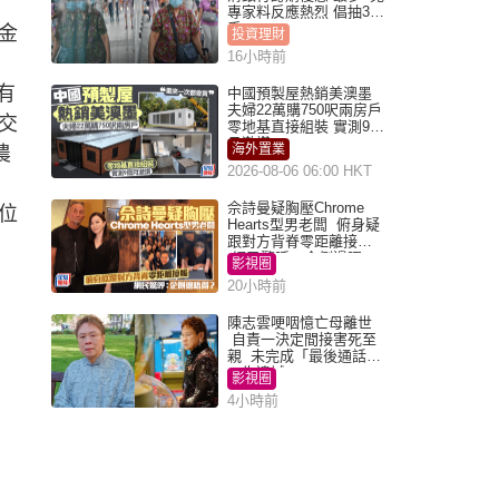
專家料反應熱烈 倡抽30
手
金
投資理財
16小時前
有
中國預製屋熱銷美澳墨
夫婦22萬購750呎兩房戶
交
零地基直接組裝 實測9個
月激讚
海外置業
農
2026-08-06 06:00 HKT
佘詩曼疑胸壓Chrome
位
Hearts型男老闆 俯身疑
跟對方背脊零距離接觸
網民驚呼：企側邊唔
影視圈
得？
20小時前
陳志雲哽咽憶亡母離世
自責一決定間接害死至
親 未完成「最後通話」
一生遺憾
影視圈
4小時前