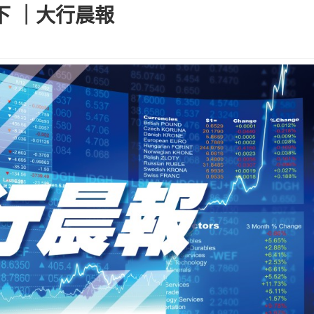
下 ｜大行晨報