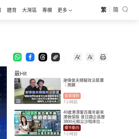
繁
简
育
體育
大灣區
專欄
更多
最Hit
謝偉俊夫婦擬效法蔡瀾
｜周顯
投資理財
7小時前
40歲港漂棄百萬年薪來
港做保險 昔日國企高層
3800元租尖沙咀床位｜
租盤Million
樓市動向
7小時前