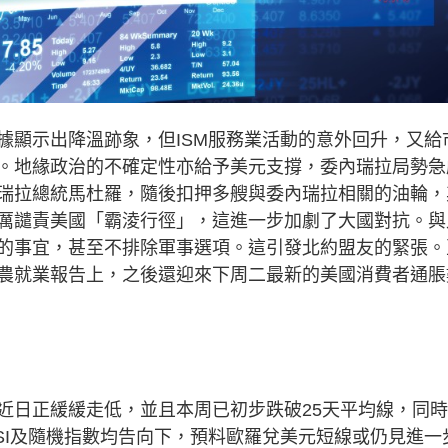
顯示出降溫跡象，但ISM服務業活動的意外回升，又給
。地緣政治的不確定性亦給予美元支撐，委內瑞拉局勢急
瑞拉總統馬杜羅，隨後扣押多艘與委內瑞拉相關的油輪，
厲譴責美國「霸淩行徑」，這進一步加劇了大國對抗。與
的事宜，甚至不排除軍事選項。這引發北約盟友的緊張。
農就業報告上，之後還迎來下周二最新的美國消費者通脹
日正緩緩走低，並且本周已初步跌破25天平均線，同時
SI及隨機指數均告向下，預料歐羅兌美元短線或仍見進一