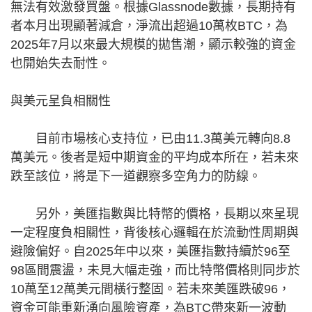
無法有效激發買盤。根據Glassnode數據，長期持有
者本月出現顯著減倉，淨流出超過10萬枚BTC，為
2025年7月以來最大規模的拋售潮，顯示較強的資金
也開始失去耐性。
與美元呈負相關性
目前市場核心支持位，已由11.3萬美元轉向8.8
萬美元。後者是短中期資金的平均成本所在，若未來
跌至該位，將是下一道觀察多空角力的防線。
另外，美匯指數與比特幣的價格，長期以來呈現
一定程度負相關性，背後核心邏輯在於流動性周期與
避險偏好。自2025年中以來，美匯指數持續於96至
98區間震盪，未見大幅走強，而比特幣價格則同步於
10萬至12萬美元間橫行整固。若未來美匯跌破96，
資金可能重新湧向風險資產，為BTC帶來新一波動