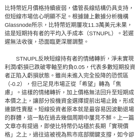
比特幣近月價格持續疲弱，儘管長線結構仍具支持，
但短線市場信心明顯不足。根據鏈上數據分析機構
Glassnode所示，比特幣近期屢攻11.3萬美元未果，
這是短期持有者的平均入手成本（STNUPL）。若遲
遲無法收復，恐面臨更深層調整。
STNUPL反映短線持有者的情緒轉折，淨未實現
利潤/虧損已跌破零軸至約負0.05，代表多數短期投資
者正陷入虧損狀態。雖尚未進入完全投降的恐慌區
（-0.2），但已足見市場正從「希望」轉為「焦
慮」。這樣的情緒轉折，加上價格無法回升至短期成
本價之上，讓部分投機資金選擇提前出場止蝕，形成
連鎖性賣壓。短線投資者原本就是最容易因波動退場
的群體，這一點在過去幾個周期中屢見不鮮。上一篇
文章亦有提過，即使比特幣仍站穩於長期「實現價
格」之上，過往這被視為熊市底部關鍵支撐，如今卻