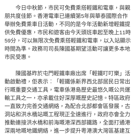
今日中秋節，市民可免費乘搭輕鐵和電車，與親
朋共度佳節。香港電車已連續第5年與華泰國際合作
舉辦免費乘車日活動，不同的是今年活動新增輕鐵提
供免費優惠，市民和遊客由今天頭班車起至晚上11時
59分，可以無限次免費乘搭輕鐵和電車，以入站顯示
時間為準。政務司司長陳國基期望活動可讓更多本地
市民受惠。
陳國基昨於屯門輕鐵車廠出席「輕鐵叮叮樂」活
動啟動禮，佢表示︰「輕鐵係新界西北部居民日常出
行嘅重要交通工具，電車係港島歷史最悠久嘅公共運
輸工具之一，亦承載住好深厚嘅歷史記憶。特區政府
一直致力完善交通網絡，為配合北部都會區發展，古
洞站和洪水橋站嘅工程現正全速進行，政府亦會全力
推動連接洪水橋和前海嘅港深西部鐵路，全面打通港
深兩地嘅地鐵網絡，進一步提升粵港澳大灣區基建互