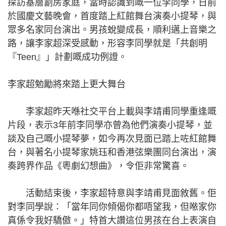
探訪基層劏房家庭，當時認識到嘅一位李同學，日前
於國慶文藝晚會，首度踏上紅館舞台演奏小提琴，與
眾多名家同台演出。男孩蛻變成長，順利邁上音樂之
路，讓李家超深受感動，形容李同學就是「共創明
『Teen』」計劃嘅成功例證。
李家超勉勵將來踏上更大舞台
李家超昨天喺社交平台上載與李靖甫同學重逢嘅
片段，表示3年前李同學亦曾為他們演奏小提琴，並
談及自己嘅小提琴夢，如今再次見面已踏上咗紅館舞
台，與著名小提琴家姚珏和香港弦樂團同台演出，演
奏跨界作品《粵劇幻想曲》，令佢非常驚喜。
活動結束後，李家超特意與李靖甫見面敘舊。佢
對李同學說：「當年同你傾偈你都唔望我，但𠵱家你
真係令我好驕傲。」特首大讚這位男孩在台上表演自