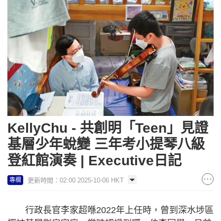
KellyChu - 共創明「Teen」見證
基層少年蛻變 三年考小提琴八級
登紅館演奏 | Executive日記
更新時間：02:00 2025-10-06 HKT
專欄
行政長官李家超喺2022年上任時，曾到深水埗區