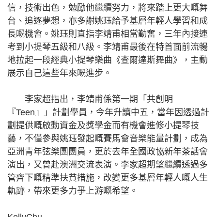
信，技術出色，勉勵他繼續努力，將來踏上更大嘅舞
台、追逐夢想，亦多謝姚珏給予基層年輕人學習和成
長嘅機會。姚珏則直指李靖甫相當勤奮，三年內接連
考到小提琴五級和八級。李靖甫最後在特首面前流暢
地拉起一段經典小提琴樂曲《查爾達斯舞曲》，主動
展示自己這些年來嘅進步。
李家超指出，李靖甫係第一期「共創明
『Teen』」計劃學員，今年升讀中五，當年因透過計
劃提供嘅啟動資金及獎學金而有機會進修小提琴技
藝，不僅參與姚珏發起嘅賽馬會音樂能量計劃，成為
亞洲青年弦樂團團員，更於去年全國政協新年茶話會
演出，又曾赴澳洲交流表演。李家超期望繼續透過多
管齊下嘅精準扶貧措施，改變更多基層年輕人嘅人生
軌跡，帶來更多力爭上游嘅希望。
KellyChu