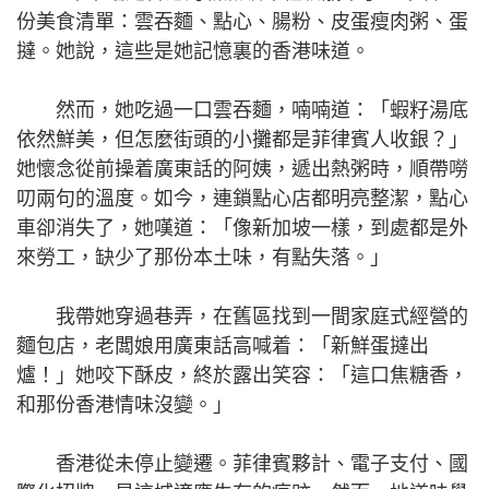
份美食清單：雲吞麵、點心、腸粉、皮蛋瘦肉粥、蛋
撻。她說，這些是她記憶裏的香港味道。
然而，她吃過一口雲吞麵，喃喃道：「蝦籽湯底
依然鮮美，但怎麼街頭的小攤都是菲律賓人收銀？」
她懷念從前操着廣東話的阿姨，遞出熱粥時，順帶嘮
叨兩句的溫度。如今，連鎖點心店都明亮整潔，點心
車卻消失了，她嘆道：「像新加坡一樣，到處都是外
來勞工，缺少了那份本土味，有點失落。」
我帶她穿過巷弄，在舊區找到一間家庭式經營的
麵包店，老闆娘用廣東話高喊着：「新鮮蛋撻出
爐！」她咬下酥皮，終於露出笑容：「這口焦糖香，
和那份香港情味沒變。」
香港從未停止變遷。菲律賓夥計、電子支付、國