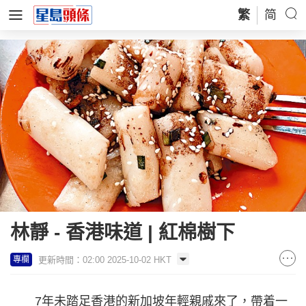
繁
简
林靜 - 香港味道 | 紅棉樹下
更新時間：02:00 2025-10-02 HKT
專欄
7年未踏足香港的新加坡年輕親戚來了，帶着一