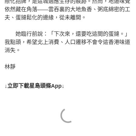
際化招牌，是這城適應生存的痕跡。然而，地道味覺
依然藏在角落——雲吞裏的大地魚香、粥底綿密的工
夫、蛋撻鬆化的邊緣，從未離開。
她臨行前說：「下次來，還要吃這間的蛋撻。」
我點頭，希望北上消費、人口遷移不會令這香港味道
消失。
林靜
↓立即下載星島頭條App↓