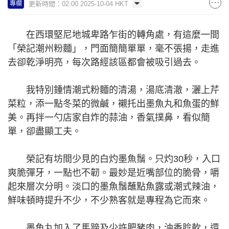
更新時間：02:00 2025-10-04 HKT
專欄
在西環堅尼地城卑路乍街的轉角處，有這麼一間
「榮記潮州粉麵」，門面簡簡單單，毫不張揚，走進
去卻乾淨明亮，每次路經該區都會被吸引過去。
我特別鍾情潮式粉麵的清湯，湯底清澈，灑上芹
菜粒，添一點冬菜的微鹹，襯托出墨魚丸和魚蛋的鮮
美。再拌一勺店家自炸的蒜油，香氣撲鼻，看似簡
單，卻盡顯工夫。
榮記有坊間少見的白灼墨魚鬚。只灼30秒，入口
爽脆彈牙，一點也不韌。最妙是近嘴部位的脆骨，嚼
起來層次分明。淡口的墨魚鬚蘸點魚露或潮式辣油，
鮮味頓時提升不少，不少熟客就是專程為它而來。
墨魚丸加入了馬蹄及少許肥豬肉，油香腍軟，還