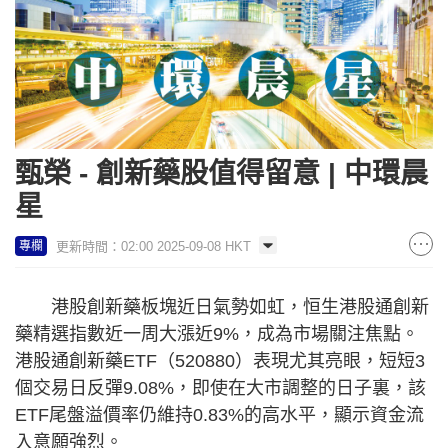
甄榮 - 創新藥股值得留意 | 中環晨
星
更新時間：02:00 2025-09-08 HKT
專欄
港股創新藥板塊近日氣勢如虹，恒生港股通創新
藥精選指數近一周大漲近9%，成為市場關注焦點。
港股通創新藥ETF（520880）表現尤其亮眼，短短3
個交易日反彈9.08%，即使在大市調整的日子裏，該
ETF尾盤溢價率仍維持0.83%的高水平，顯示資金流
入意願強烈。