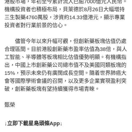
港股市場，年初至今累計流入已逾7000億元人民幣。
機構投資者也積極布局，貝萊德於8月26日大幅增持
三生製藥4760萬股，涉資約14.33億港元，顯示專業
投資者對行業前景的信心。
儘管今年以來升幅可觀，但創新藥板塊估值仍處
合理區間。目前港股創新藥市盈率估值為38倍，與人
工智能、半導體等板塊相比估值優勢明顯。有機構指
出，中國上市創新藥公司總市值不及美國同類板塊的
15%，預示未來仍有廣闊成長空間。隨着世界肺癌大
會等國際學術會議的召開，以及更多企業實現盈利突
破，創新藥板塊有望持續獲得市場青睞。
甄榮
↓立即下載星島頭條App↓