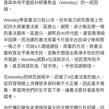
我與本地平面設計師黃雋溢（Westley）的一段因
緣。
Westley學習書法已有11年，近年致力研究香港上世
紀四大商業書法家：區建公、謝熙、卓少衡及黎一鳴
的書法藝術。區建公、謝熙自30年代起，書寫香港逾
半招牌，而流通的書法商業卡片逾半出自卓少衡和黎
一鳴之手，可說4人通過通俗、商業的方式，將書法
藝術普及予香港市民，並聯手塑造出香港半世紀的城
市風貌。Westley感歎4位成就非凡，但民眾所知不
多，甚至將其貶為「寫字佬」，令他深感婉惜。
在Westley的研究過程中，認識了4位書法家的後人，
從而發現網上流傳很多資料都不大正確，因此着手蒐
集，希望將他們的生平寫下來，讓書法愛好者能有所
稽考。
由於鏞記擁有本港現存最大的北魏字體戶外招牌，同