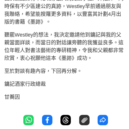
時保有不少區建公的真跡，Westley早前通過朋友與
我聯絡，希望能搜羅更多資料，以豐富其計劃4月出
版的書籍《墨跡》。
聽罷Westley的想法，我決定邀請他到鏞記與我的父
親當面詳談，而當日的對話讓旁聽的我獲益良多。這
位年輕人對書法藝術的專研精神，令我和父親都非常
欣賞，衷心祝願他這本《墨跡》成功。
至於對談有趣內容，下回再分解。
鏞記酒家行政總裁
甘蕎因