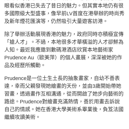
眼看似香港已失去了昔日的魅力。但其實本地仍有很
多國際級大型盛事，像早前LV首度在港舉辦的時尚秀
及新年煙花匯演等，仍然吸引大量遊客訪港。
除了舉辦活動展現香港的魅力，政府同時亦積極宣傳
「搶人才」。不過，本地很多才華橫溢的人才卻鮮為
人知。最近我應邀到數碼港酒店欣賞本地藝術家
Prudence Au（歐美萍）的個人畫展，深深被她的作
品及經歷所觸動。
Prudence是一位土生土長的抽象畫家，自幼不善表
達，幸而父親發現她繪畫的天份，並由3歲開始帶她
習畫，透過畫作互相溝通，從而開啟了她步向藝術的
路途。Prudence對繪畫充滿熱情，善於用畫去訴說
自己的情感。她在香港大學美術系畢業後，負笈法國
繼續攻讀美術。