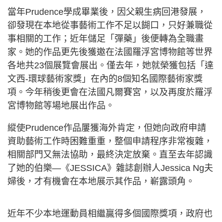
當年Prudence學成畢業後，因父親生病回港發展，
卻發現在本地從事藝術工作不足以餬口，只好兼職從
事相關的工作；近年儲足「彈藥」後便轉為全職畫
家。她的作品更先後獲邀在法國羅浮宮博物館等世界
各地共23個展覽會展出。僅去年，她就榮獲包括「達
文西-環球藝術家獎」在內的8個知名國際藝術家獎
項。今年稍後更會在法國凡爾賽宮，以及再度於羅浮
宮博物館等場地展出作品。
縱使Prudence作品屢獲海外肯定，但她向政府申請
資助藝術工作時困難重重，整個申請程序非常複雜，
相關部門又無法協助，最終決定放棄。直至去年認識
了她的伯樂—《JESSICA》雜誌創辦人Jessica Ng夫
婦後，才有機會在本地展示其作品，嶄露頭角。
近年不少本地運動員相繼贏得多個國際獎項，政府也