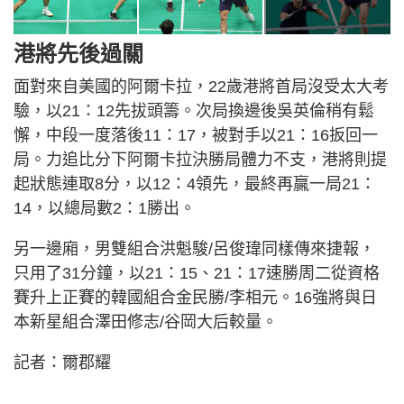
港將先後過關
面對來自美國的阿爾卡拉，22歲港將首局沒受太大考
驗，以21：12先拔頭籌。次局換邊後吳英倫稍有鬆
懈，中段一度落後11：17，被對手以21：16扳回一
局。力追比分下阿爾卡拉決勝局體力不支，港將則提
起狀態連取8分，以12：4領先，最終再贏一局21：
14，以總局數2：1勝出。
另一邊廂，男雙組合洪魁駿/呂俊瑋同樣傳來捷報，
只用了31分鐘，以21：15、21：17速勝周二從資格
賽升上正賽的韓國組合金民勝/李相元。16強將與日
本新星組合澤田修志/谷岡大后較量。
記者：爾郡耀