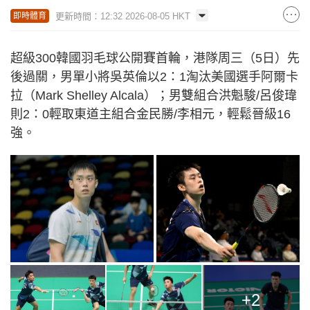
更新時間：12:32 2026-08-05 HKT
即時體育
超級300韓國羽毛球公開賽首輪，港隊周三（5日）先
後過關，男單小將吳英倫以2：1淘汰美國選手阿爾卡
拉（Mark Shelley Alcala）；男雙組合洪魁駿/呂俊瑋
則2：0輕取東道主組合金民勝/李相元，輕鬆晉級16
強。
+2