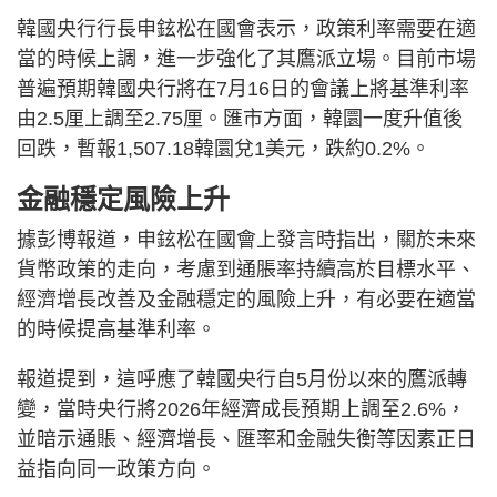
韓國央行行長申鉉松在國會表示，政策利率需要在適
當的時候上調，進一步強化了其鷹派立場。目前市場
普遍預期韓國央行將在7月16日的會議上將基準利率
由2.5厘上調至2.75厘。匯市方面，韓圜一度升值後
回跌，暫報1,507.18韓圜兌1美元，跌約0.2%。
金融穩定風險上升
據彭博報道，申鉉松在國會上發言時指出，關於未來
貨幣政策的走向，考慮到通脹率持續高於目標水平、
經濟增長改善及金融穩定的風險上升，有必要在適當
的時候提高基準利率。
報道提到，這呼應了韓國央行自5月份以來的鷹派轉
變，當時央行將2026年經濟成長預期上調至2.6%，
並暗示通賬、經濟增長、匯率和金融失衡等因素正日
益指向同一政策方向。