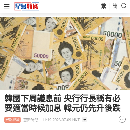
繁
简
韓國下周議息前 央行行長稱有必
要適當時候加息 韓元仍先升後跌
更新時間：11:19 2026-07-09 HKT
宏觀經濟