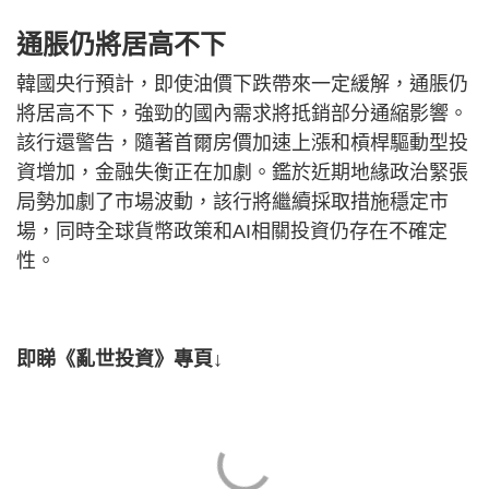
通脹仍將居高不下
韓國央行預計，即使油價下跌帶來一定緩解，通脹仍
將居高不下，強勁的國內需求將抵銷部分通縮影響。
該行還警告，隨著首爾房價加速上漲和槓桿驅動型投
資增加，金融失衡正在加劇。鑑於近期地緣政治緊張
局勢加劇了市場波動，該行將繼續採取措施穩定市
場，同時全球貨幣政策和AI相關投資仍存在不確定
性。
即睇《亂世投資》專頁↓