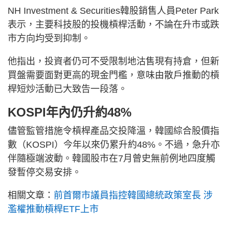
NH Investment & Securities韓股銷售人員Peter Park
表示，主要科技股的投機槓桿活動，不論在升市或跌
市方向均受到抑制。
他指出，投資者仍可不受限制地沽售現有持倉，但新
買盤需要面對更高的現金門檻，意味由散戶推動的槓
桿短炒活動已大致告一段落。
KOSPI年內仍升約48%
儘管監管措施令槓桿產品交投降溫，韓國綜合股價指
數（KOSPI）今年以來仍累升約48%。不過，急升亦
伴隨極端波動。韓國股市在7月曾史無前例地四度觸
發暫停交易安排。
相關文章：
前首爾市議員指控韓國總統政策室長 涉
濫權推動槓桿ETF上市