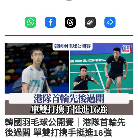
韓國羽毛球公開賽｜港隊首輪先
後過關 單雙打携手挺進16強