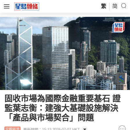
繁
简
固收市場為國際金融重要基石 證
監葉志衡：建強大基礎設施解決
「產品與市場契合」問題
更新時間：15:13 2026-07-07 HKT
宏觀經濟