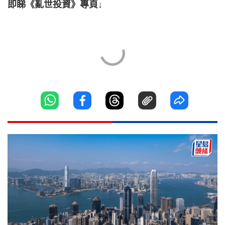
即睇《亂世投資》專頁↓