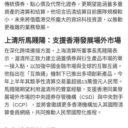
傳統債券、點心債及代幣化證券，更期望能涵蓋多重
資產的清算和結算。他坦言迅清結算目前團隊規模較
小，未來將借鑑港交所龐大的資訊科技資源，以推動
更複雜的業務發展。
上清所馬賤陽：支援香港發展場外市場
在深化跨境連接方面，上海清算所董事長馬賤陽表
示，滬清所正致力建立涵蓋債券與衍生產品市場的單
一接入點，以加強中國金融市場與全球的互聯互通。
他指出在「互換通」機制下已推出多項創新產品，今
年上半年其競爭性清算交易量超過13萬億元人民幣。
馬賤陽期望利用滬清所的豐富經驗，支援香港同業發
展場外市場的中央證券存管機構（CSD）與中央對手
方（CCP），並將會邀請更多香港機構加入其國際清
算會員網絡，共同推動人民幣國際化進程。