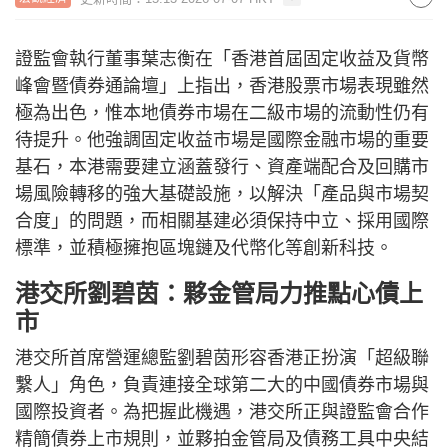
證監會執行董事葉志衡在「香港首屆固定收益及貨幣
峰會暨債券通論壇」上指出，香港股票市場表現雖然
極為出色，惟本地債券市場在二級市場的流動性仍有
待提升。他強調固定收益市場是國際金融市場的重要
基石，本港需要建立涵蓋發行、資產端配合及回購市
場風險轉移的強大基礎設施，以解決「產品與市場契
合度」的問題，而相關基建必須保持中立、採用國際
標準，並積極擁抱區塊鏈及代幣化等創新科技。
港交所劉碧茵：夥金管局力推點心債上
市
港交所首席營運總監劉碧茵形容香港正扮演「超級聯
繫人」角色，負責連接全球第二大的中國債券市場與
國際投資者。為把握此機遇，港交所正與證監會合作
精簡債券上市規則，並夥拍金管局及債務工具中央結