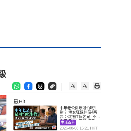
級
最Hit
中年老公係最可怕嘅生
物？ 港女狂踩伴侶4宗
罪：似拖住個乞兒 不解
為何經常去廁所 網民一
生活百科
語道破
2026-08-08 15:21 HKT