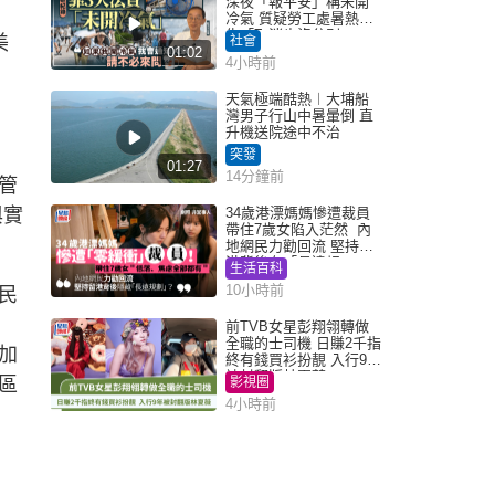
深夜「報平安」稱未開
冷氣 質疑勞工處暑熱警
告「取消也沒分別」
美
社會
01:02
4小時前
天氣極端酷熱︱大埔船
灣男子行山中暑暈倒 直
升機送院途中不治
突發
01:27
14分鐘前
管
與實
34歲港漂媽媽慘遭裁員
帶住7歲女陷入茫然 內
地網民力勸回流 堅持留
港背後有「長遠規
生活百科
劃」？
10小時前
民
前TVB女星彭翔翎轉做
全職的士司機 日賺2千指
加
終有錢買衫扮靚 入行9年
被封翻版林夏薇
區
影視圈
4小時前