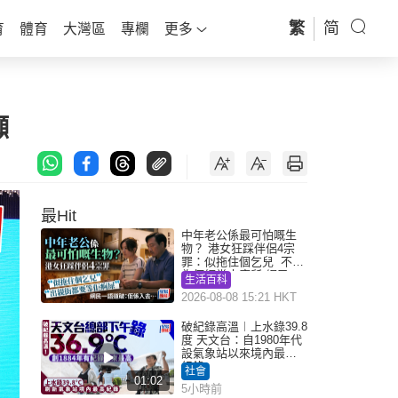
繁
简
育
體育
大灣區
專欄
更多
噸
最Hit
中年老公係最可怕嘅生
物？ 港女狂踩伴侶4宗
罪：似拖住個乞兒 不解
為何經常去廁所 網民一
生活百科
語道破
2026-08-08 15:21 HKT
破紀錄高溫︱上水錄39.8
度 天文台：自1980年代
設氣象站以來境內最高
紀錄
社會
01:02
5小時前