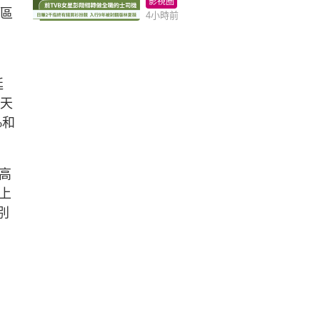
影視圈
地區
4小時前
延
風天
%和
高
上
別