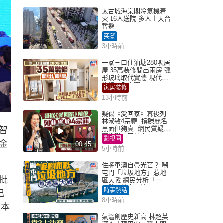
太古城海棠閣冷氣機着
火 16人送院 多人上天台
暫避
突發
3小時前
一家三口住油塘280呎居
屋 35萬裝修間出兩房 弧
形玻璃取代實牆 現代神
枱櫃融入玄關
家居裝修
13小時前
疑似《愛回家》幕後列
林淑敏4宗罪 撐滕麗名
黑面但夠真 網民質疑：
智
真係咁一早被雪
影視圈
金
00:45
5小時前
住將軍澳自帶光芒？ 嘲
屯門「垃圾地方」惹地
批
區大戰 網民分析「一共
同點」秒息風波｜Juicy
時事熱話
已
叮
8小時前
在本
氣溫創歷史新高 林超英