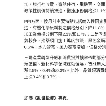
加，旅行社收費、賓館住宿、飛機票、交通工具租
政策性調價持續推進，醫療服務價格漲1.1
PPI方面，按月計主要特點包括輸入性因
造、有機化學原料制造價格分別下降11.8%
加工業價格分別下降2.1%和1.7%；二
氣較多，建築項目施工進度放緩，黑色金屬
0.5%；水力發電、風力發電增加，價格分別下降
三是產業轉型升級和消費提質擴容帶動部分
端裝備、新材料等領域蓬勃發展，智能無人
漲2.5%、0.4%和0.3%。此外，品質
上漲3.4%和0.7%。
即睇《亂世投資》專頁↓