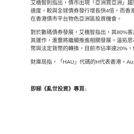
艾橋智則指出，債市出現「亞洲買亞洲」趨
速度，較與全球債券發行增長快4倍，而香
在香港債市平台物色亞洲區投資機會。
對於數碼債券發展，艾橋智指出，其80%
其運作，滙豐將繼續推進相關發展。溫拓思
幣與法定貨幣的轉換，目前市佔率達20%
財庫局指，「HAU」代碼的H代表香港，A
即睇《亂世投資》專頁↓