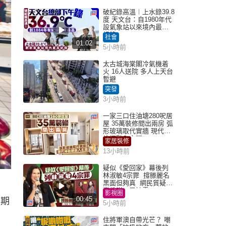
破紀錄高溫︱上水錄39.8
度 天文台：自1980年代
設氣象站以來境內最高
紀錄
社會
01:02
5小時前
太古城海棠閣冷氣機着
火 16人送院 多人上天台
暫避
突發
3小時前
一家三口住油塘280呎居
屋 35萬裝修間出兩房 弧
形玻璃取代實牆 現代神
枱櫃融入玄關
家居裝修
13小時前
疑似《愛回家》幕後列
林淑敏4宗罪 撐滕麗名
黑面但夠真 網民質疑：
真係咁一早被雪
影視圈
00:45
預期
5小時前
住將軍澳自帶光芒？ 嘲