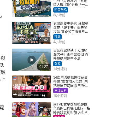
屯門「垃圾地方」惹地
區大戰 網民分析「一共
同點」秒息風波｜Juicy
時事熱話
叮
比
8小時前
氣溫創歷史新高 林超英
深夜「報平安」稱未開
冷氣 質疑勞工處暑熱警
告「取消也沒分別」
社會
01:02
4小時前
天氣極端酷熱︱大埔船
灣男子行山中暑暈倒 直
格與
升機送院途中不治
突發
低
01:27
14分鐘前
應顯
34歲港漂媽媽慘遭裁員
為上
帶住7歲女陷入茫然 內
地網民力勸回流 堅持留
港背後有「長遠規
生活百科
劃」？
10小時前
前TVB女星彭翔翎轉做
電
全職的士司機 日賺2千指
終有錢買衫扮靚 入行9年
被封翻版林夏薇