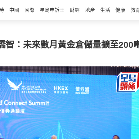
時
中國
國際
星島申訴王
財經
地產
生活
健康
教
橋智：未來數月黃金倉儲量擴至200