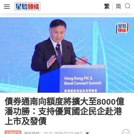
繁
简
債券通南向額度將擴大至8000億
潘功勝：支持優質國企民企赴港
上市及發債
更新時間：10:41 2026-07-07 HKT
宏觀經濟