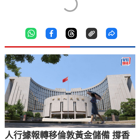
人行據報轉移倫敦黃金儲備 撐香