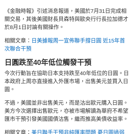
《金融時報》引述消息報道，美國於7月31日完成相
關交易，其後美國財長貝森特與歐央行行長拉加德才
於8月1日討論有關操作。
相關文章：
日美據報周一宣佈聯手撐日圓 近15年首
次聯合干預
日圓跌至40年低位觸發干預
今次行動旨在協助日本支持跌至40年低位的日圓。日
本政府上周亦直接進入外匯市場，出售美元並買入日
圓。
不過，美國並非出售美元，而是沽出歐元購入日圓。
美方今次選擇出售歐元，亦被市場解讀為華府不希望
匯市干預引發美國國債沽售，繼而推高美債收益率。
相關文章：
美日聯手干預非純匯率問題 憂日圓過弱