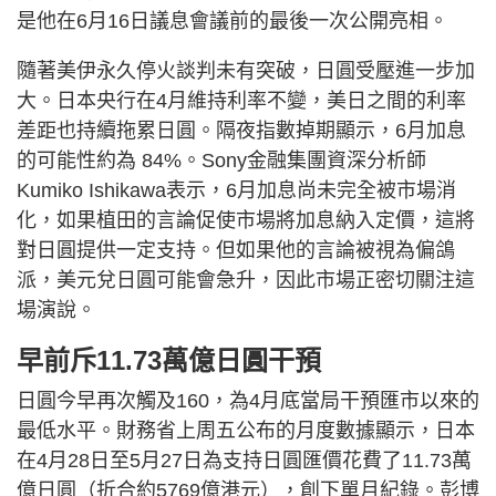
是他在6月16日議息會議前的最後一次公開亮相。
隨著美伊永久停火談判未有突破，日圓受壓進一步加
大。日本央行在4月維持利率不變，美日之間的利率
差距也持續拖累日圓。隔夜指數掉期顯示，6月加息
的可能性約為 84%。Sony金融集團資深分析師
Kumiko Ishikawa表示，6月加息尚未完全被市場消
化，如果植田的言論促使市場將加息納入定價，這將
對日圓提供一定支持。但如果他的言論被視為偏鴿
派，美元兌日圓可能會急升，因此市場正密切關注這
場演說。
早前斥11.73萬億日圓干預
日圓今早再次觸及160，為4月底當局干預匯市以來的
最低水平。財務省上周五公布的月度數據顯示，日本
在4月28日至5月27日為支持日圓匯價花費了11.73萬
億日圓（折合約5769億港元），創下單月紀錄。彭博