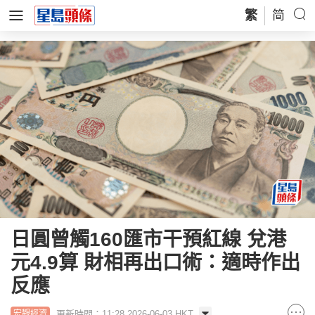
繁
简
日圓曾觸160匯市干預紅線 兌港
元4.9算 財相再出口術：適時作出
反應
更新時間：11:28 2026-06-03 HKT
宏觀經濟