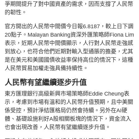
爭期間提升了對中國資產的需求，因而支撐了人民幣
的韌性。
官方開出的人民幣中間價今日報6.8187，較上日下調
20點子。Malayan Banking資深外匯策略師Fiona Lim
表示，近期人民幣中間價顯示，人行對人民幣走強感
到放心，也符合他們近期對輸入型通脹的擔憂，尤其
是在美元和美國國債收益率保持高位的情況下，這種
人民幣貿易加權走強具備持續性。
人民幣有望繼續逐步升值
東方匯理銀行高級新興市場策略師Eddie Cheung表
示，考慮到市場有溫和的人民幣升值預期，且中美關
係受控，預計淨結匯格局仍然會持續。另外在AI硬
體、基礎設施利好A股相關板塊的情況下，資金流入
也會出現改善，人民幣有望繼續逐步升值。