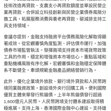
技術改造再貸款、支農支小再貸款額度並單設民營企
業再貸款，合併設立科技創新與民營企業債券風險分
擔工具，拓展服務消費與養老再貸款、碳減排支持工
具支持領域。
會議亦提到，金融支持融資平台債務風險化解取得顯
著成效。從宏觀審慎角度監測、評估債市運行，加強
債券市場監管執法。發揮兩項支持資本市場貨幣政策
工具的作用，穩定和增強資本市場信心。重點區域和
重點機構風險有序化解。宏觀審慎和金融穩定保障體
系不斷健全。牽頭規範金融產品網絡營銷行為。
此外，優化企業境外放款、銀行境外貸款和人民幣跨
境同業融資政策。創設境外央行回購工具。便利國際
優質主體來華發行熊貓債，上半年熊貓債發行超過
1,600億元人民幣。人民幣跨境支付體系建設取得積
極進展。支持上海、香港國際金融中心建設。支持雄