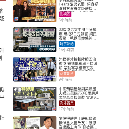
Hearts型男老闆 俯身疑
跟對方背脊零距離接觸
季
網民驚呼：企側邊唔
影視圈
得？
認
6小時前
33歲港男突中風半身癱
瘓 母拖3日先報警 網民
震驚：執返條命係神蹟
自爆2個惡習｜Juicy叮
時事熱話
升
15小時前
利
外籍專才據報陸續回流
香港 鍾情低稅率不惜減
。
薪 帶動寫字樓豪宅及學
位競爭「香港已重現生
商業創科
機」
9小時前
低
中國預製屋熱銷美澳墨
夫婦22萬購750呎兩房戶
平
零地基直接組裝 實測9個
月激讚
海外置業
17小時前
指
黎彼得離世丨許冠傑親
撰悼念文憶故友：感恩
音樂路上有你 黎彼德曾