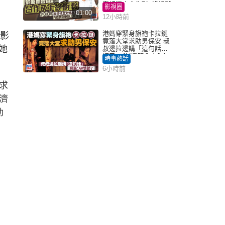
直認唔夾合作7年終拆夥
影視圈
01:00
12小時前
港媽穿緊身旗袍卡拉鏈
勢影
竟落大堂求助男保安 叔
她
叔邊拉邊講「這句話」
網民：AV情節？｜Juicy
時事熱話
叮
6小時前
求
濟
勁