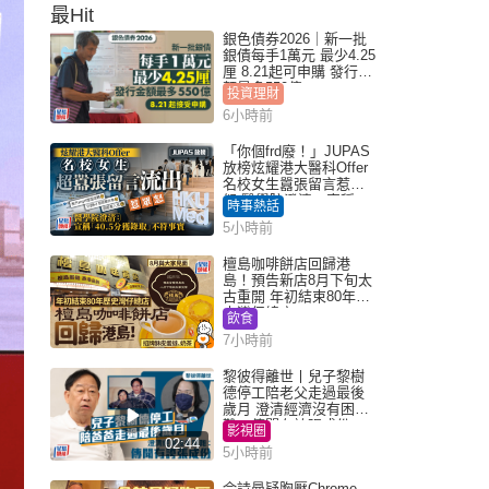
最Hit
銀色債券2026｜新一批
銀債每手1萬元 最少4.25
厘 8.21起可申購 發行金
額最多550億
投資理財
6小時前
「你個frd廢！」JUPAS
放榜炫耀港大醫科Offer
名校女生囂張留言惹眾
怒 醫學院澄清：宣稱
時事熱話
「40.5分獲錄取」不符事
5小時前
實｜Juicy叮
檀島咖啡餅店回歸港
島！預告新店8月下旬太
古重開 年初結束80年歷
史灣仔總店
飲食
7小時前
黎彼得離世丨兒子黎樹
德停工陪老父走過最後
歲月 澄清經濟沒有困
難：傳聞有誇張成份
影視圈
02:44
5小時前
佘詩曼疑胸壓Chrome