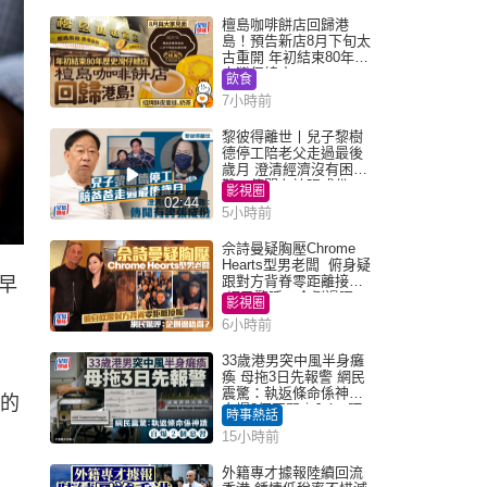
檀島咖啡餅店回歸港
島！預告新店8月下旬太
古重開 年初結束80年歷
史灣仔總店
飲食
7小時前
黎彼得離世丨兒子黎樹
德停工陪老父走過最後
歲月 澄清經濟沒有困
難：傳聞有誇張成份
影視圈
02:44
5小時前
佘詩曼疑胸壓Chrome
Hearts型男老闆 俯身疑
跟對方背脊零距離接觸
早
網民驚呼：企側邊唔
影視圈
得？
6小時前
33歲港男突中風半身癱
瘓 母拖3日先報警 網民
震驚：執返條命係神蹟
息的
自爆2個惡習｜Juicy叮
時事熱話
15小時前
外籍專才據報陸續回流