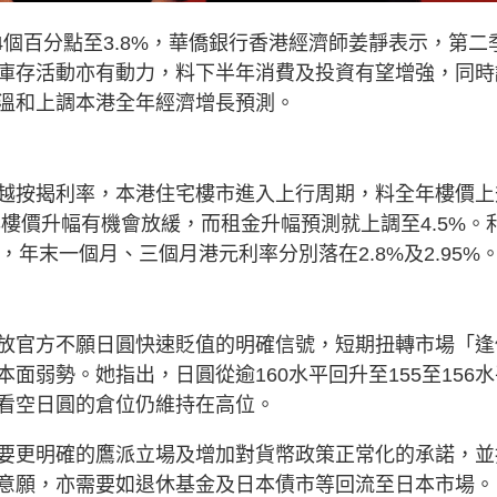
4個百分點至3.8%，華僑銀行香港經濟師姜靜表示，第二
庫存活動亦有動力，料下半年消費及投資有望增強，同時
溫和上調本港全年經濟增長預測。
越按揭利率，本港住宅樓市進入上行周期，料全年樓價上
年樓價升幅有機會放緩，而租金升幅預測就上調至4.5%。
，年末一個月、三個月港元利率分別落在2.8%及2.95%
放官方不願日圓快速貶值的明確信號，短期扭轉市場「逢
面弱勢。她指出，日圓從逾160水平回升至155至156水
看空日圓的倉位仍維持在高位。
要更明確的鷹派立場及增加對貨幣政策正常化的承諾，並
意願，亦需要如退休基金及日本債市等回流至日本市場。