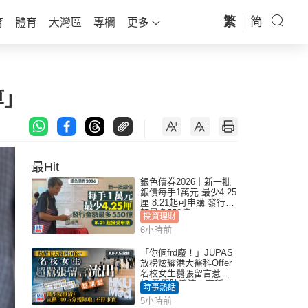
繁
简
育
體育
大灣區
專欄
更多
算」
最Hit
銀色債券2026｜新一批
銀債每手1萬元 最少4.25
厘 8.21起可申購 發行金
額最多550億
投資理財
6小時前
「你個frd廢！」JUPAS
放榜炫耀港大醫科Offer
名校女生囂張留言惹眾
怒 醫學院澄清：宣稱
時事熱話
「40.5分獲錄取」不符事
5小時前
實｜Juicy叮