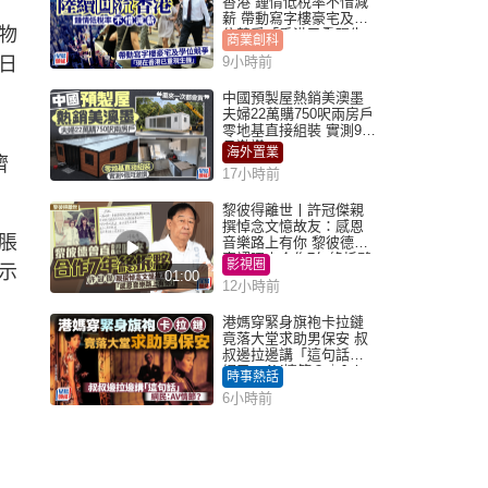
香港 鍾情低稅率不惜減
薪 帶動寫字樓豪宅及學
物
位競爭「香港已重現生
商業創科
機」
日
9小時前
中國預製屋熱銷美澳墨
夫婦22萬購750呎兩房戶
零地基直接組裝 實測9個
月激讚
海外置業
濟
17小時前
黎彼得離世丨許冠傑親
撰悼念文憶故友：感恩
脹
音樂路上有你 黎彼德曾
直認唔夾合作7年終拆夥
影視圈
示
01:00
12小時前
港媽穿緊身旗袍卡拉鏈
竟落大堂求助男保安 叔
叔邊拉邊講「這句話」
網民：AV情節？｜Juicy
時事熱話
叮
6小時前