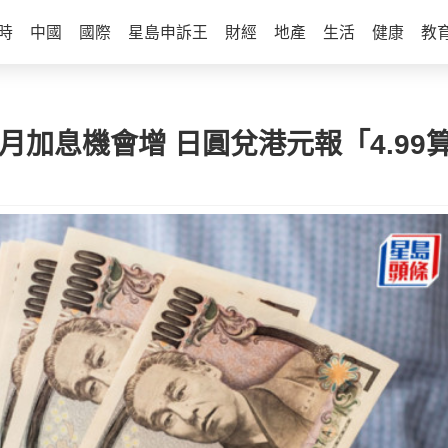
時
中國
國際
星島申訴王
財經
地產
生活
健康
教
月加息機會增 日圓兌港元報「4.99