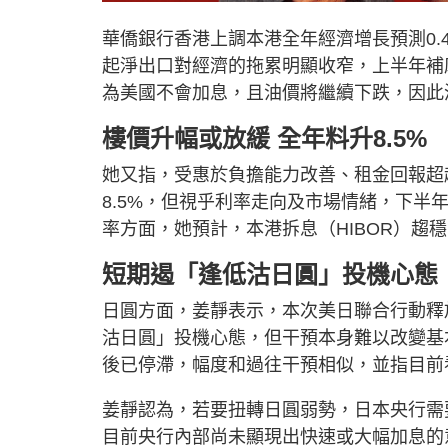
華僑銀行香港上調本港全年經濟增長預測0.
起淨出口對經濟的拖累明顯收窄，上半年補
為美國不會加息，且油價將繼續下跌，因此
樓價升幅或放緩 全年料升8.5%
她又指，受惠於負擔能力改善、租金回報超
8.5%，但視乎利率走向及市場情緒，下半
率方面，她預計，本港拆息（HIBOR）趨穩
短期遏「逢低沽日圓」投機心態
日圓方面，姜靜表示，本次美日聯合行動釋
沽日圓」投機心態，但干預本身難以改變基本
後已停滯，幅度和過往干預相似，並指目前
姜靜認為，若要扭轉日圓弱勢，日本央行需
目前央行內部尚未顯現出快速或大幅加息的