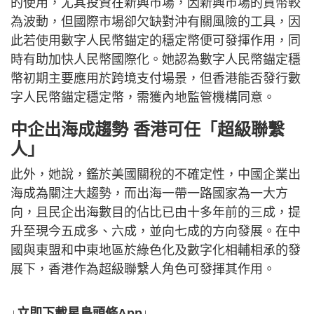
的使用，尤其投資在新興市場，因新興市場的貨幣較
為波動，但國際市場卻欠缺對沖有關風險的工具，因
此若使用數字人民幣錨定的穩定幣便可發揮作用，同
時有助加快人民幣國際化。她認為數字人民幣錨定穩
幣初期主要應用於跨境支付場景，但香港能否發行數
字人民幣錨定穩定幣，需獲內地監管機構同意。
中企出海成趨勢 香港可任「超級聯繫
人」
此外，她說，鑑於美國關稅的不確定性，中國企業出
海成為關注大趨勢，而出海一帶一路國家為一大方
向，且民企出海數目的佔比已由十多年前的三成，提
升至現今五成多、六成，並向七成的方向發展。在中
國與東盟和中東地區於綠色化及數字化相輔相承的發
展下，香港作為超級聯繫人角色可發揮其作用。
↓立即下載星島頭條App↓