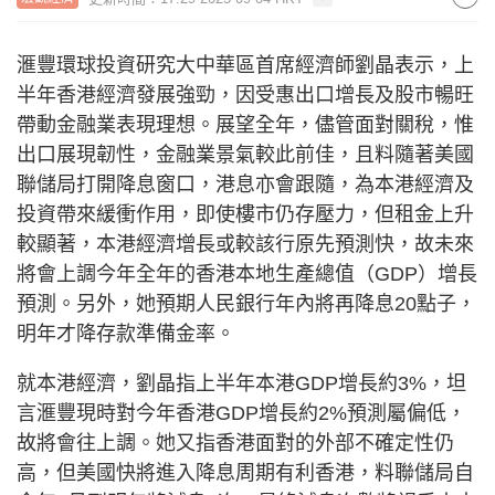
滙豐環球投資研究大中華區首席經濟師劉晶表示，上
半年香港經濟發展強勁，因受惠出口增長及股市暢旺
帶動金融業表現理想。展望全年，儘管面對關稅，惟
出口展現韌性，金融業景氣較此前佳，且料隨著美國
聯儲局打開降息窗口，港息亦會跟隨，為本港經濟及
投資帶來緩衝作用，即使樓市仍存壓力，但租金上升
較顯著，本港經濟增長或較該行原先預測快，故未來
將會上調今年全年的香港本地生產總值（GDP）增長
預測。另外，她預期人民銀行年內將再降息20點子，
明年才降存款準備金率。
就本港經濟，劉晶指上半年本港GDP增長約3%，坦
言滙豐現時對今年香港GDP增長約2%預測屬偏低，
故將會往上調。她又指香港面對的外部不確定性仍
高，但美國快將進入降息周期有利香港，料聯儲局自