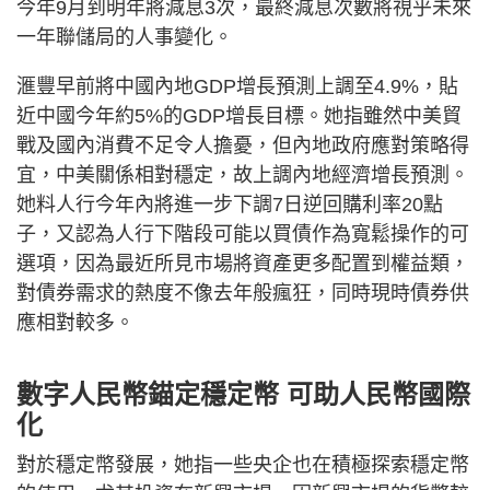
今年9月到明年將減息3次，最終減息次數將視乎未來
一年聯儲局的人事變化。
滙豐早前將中國內地GDP增長預測上調至4.9%，貼
近中國今年約5%的GDP增長目標。她指雖然中美貿
戰及國內消費不足令人擔憂，但內地政府應對策略得
宜，中美關係相對穩定，故上調內地經濟增長預測。
她料人行今年內將進一步下調7日逆回購利率20點
子，又認為人行下階段可能以買債作為寬鬆操作的可
選項，因為最近所見市場將資產更多配置到權益類，
對債券需求的熱度不像去年般瘋狂，同時現時債券供
應相對較多。
數字人民幣錨定穩定幣 可助人民幣國際
化
對於穩定幣發展，她指一些央企也在積極探索穩定幣