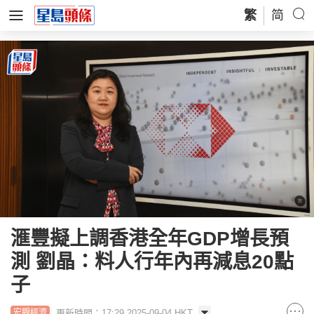
繁
简
滙豐擬上調香港全年GDP增長預
測 劉晶：料人行年內再減息20點
子
更新時間：17:29 2025-09-04 HKT
宏觀經濟