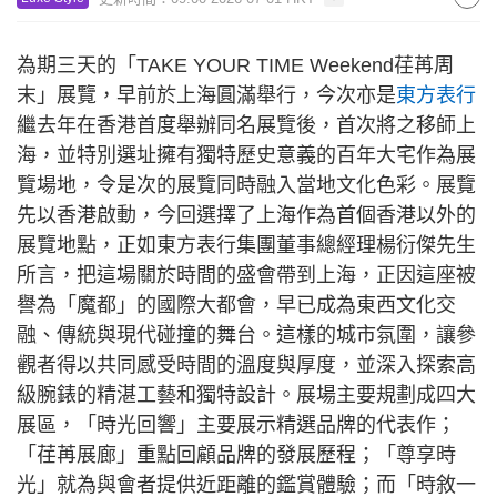
為期三天的「TAKE YOUR TIME Weekend荏苒周
末」展覽，早前於上海圓滿舉行，今次亦是
東方表行
繼去年在香港首度舉辦同名展覽後，首次將之移師上
海，並特別選址擁有獨特歷史意義的百年大宅作為展
覽場地，令是次的展覽同時融入當地文化色彩。展覽
先以香港啟動，今回選擇了上海作為首個香港以外的
展覽地點，正如東方表行集團董事總經理楊衍傑先生
所言，把這場關於時間的盛會帶到上海，正因這座被
譽為「魔都」的國際大都會，早已成為東西文化交
融、傳統與現代碰撞的舞台。這樣的城市氛圍，讓參
觀者得以共同感受時間的溫度與厚度，並深入探索高
級腕錶的精湛工藝和獨特設計。展場主要規劃成四大
展區，「時光回響」主要展示精選品牌的代表作；
「荏苒展廊」重點回顧品牌的發展歷程；「尊享時
光」就為與會者提供近距離的鑑賞體驗；而「時敘一