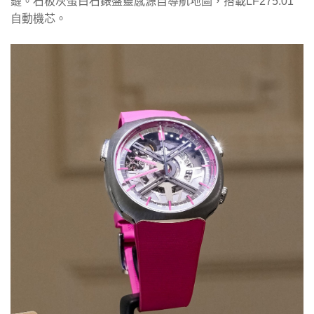
鏈。石板灰蛋白石錶盤靈感源自導航地圖，搭載LF275.01
自動機芯。