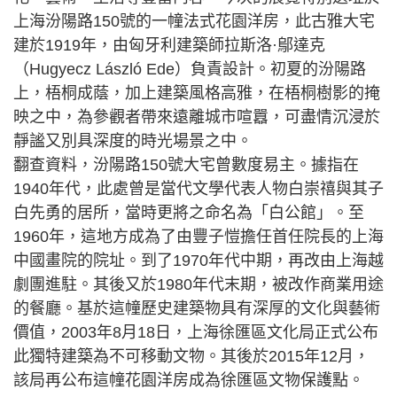
上海汾陽路150號的一幢法式花園洋房，此古雅大宅
建於1919年，由匈牙利建築師拉斯洛·鄔達克
（Hugyecz László Ede）負責設計。初夏的汾陽路
上，梧桐成蔭，加上建築風格高雅，在梧桐樹影的掩
映之中，為參觀者帶來遠離城市喧囂，可盡情沉浸於
靜謐又別具深度的時光場景之中。
翻查資料，汾陽路150號大宅曾數度易主。據指在
1940年代，此處曾是當代文學代表人物白崇禧與其子
白先勇的居所，當時更將之命名為「白公館」。至
1960年，這地方成為了由豐子愷擔任首任院長的上海
中國畫院的院址。到了1970年代中期，再改由上海越
劇團進駐。其後又於1980年代末期，被改作商業用途
的餐廳。基於這幢歷史建築物具有深厚的文化與藝術
價值，2003年8月18日，上海徐匯區文化局正式公布
此獨特建築為不可移動文物。其後於2015年12月，
該局再公布這幢花園洋房成為徐匯區文物保護點。