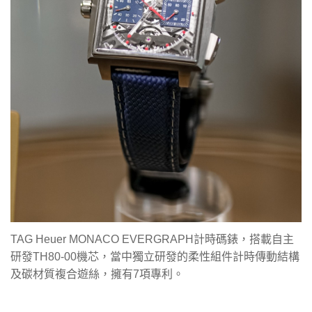
TAG Heuer MONACO EVERGRAPH計時碼錶，搭載自主
研發TH80-00機芯，當中獨立研發的柔性組件計時傳動結構
及碳材質複合遊絲，擁有7項專利。