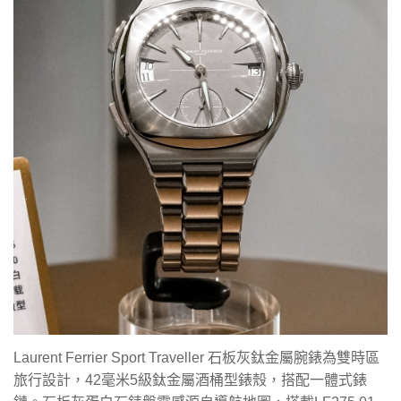
Laurent Ferrier Sport Traveller 石板灰鈦金屬腕錶為雙時區
旅行設計，42毫米5級鈦金屬酒桶型錶殼，搭配一體式錶