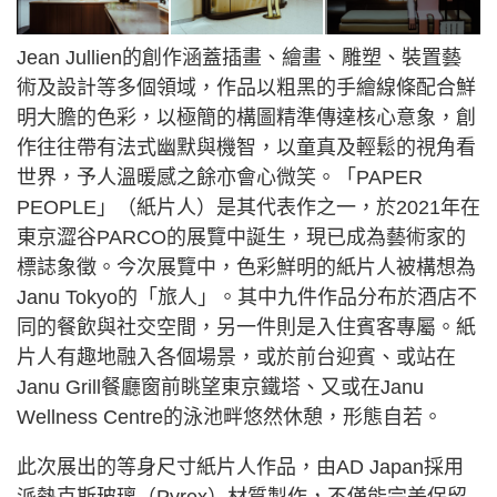
Jean Jullien的創作涵蓋插畫、繪畫、雕塑、裝置藝
術及設計等多個領域，作品以粗黑的手繪線條配合鮮
明大膽的色彩，以極簡的構圖精準傳達核心意象，創
作往往帶有法式幽默與機智，以童真及輕鬆的視角看
世界，予人溫暖感之餘亦會心微笑。「PAPER
PEOPLE」（紙片人）是其代表作之一，於2021年在
東京澀谷PARCO的展覽中誕生，現已成為藝術家的
標誌象徵。今次展覽中，色彩鮮明的紙片人被構想為
Janu Tokyo的「旅人」。其中九件作品分布於酒店不
同的餐飲與社交空間，另一件則是入住賓客專屬。紙
片人有趣地融入各個場景，或於前台迎賓、或站在
Janu Grill餐廳窗前眺望東京鐵塔、又或在Janu
Wellness Centre的泳池畔悠然休憩，形態自若。
此次展出的等身尺寸紙片人作品，由AD Japan採用
派熱克斯玻璃（Pyrex）材質製作，不僅能完美保留