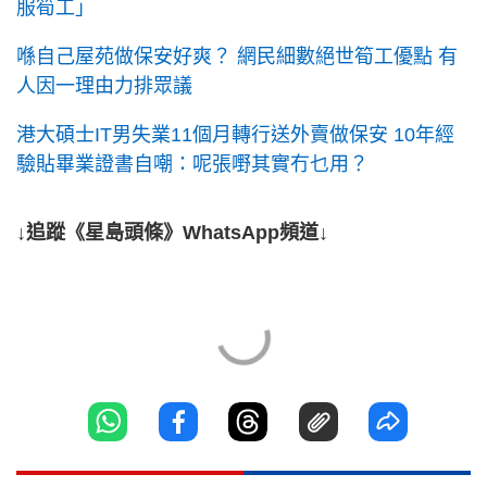
服筍工」
喺自己屋苑做保安好爽？ 網民細數絕世筍工優點 有
人因一理由力排眾議
港大碩士IT男失業11個月轉行送外賣做保安 10年經
驗貼畢業證書自嘲：呢張嘢其實冇乜用？
↓追蹤《星島頭條》WhatsApp頻道↓