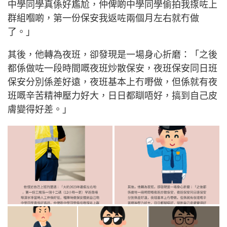
中學同學真係好尷尬，仲俾啲中學同學偷拍我揼咗上
群組嗰啲，第一份保安我返咗兩個月左右就冇做
了。」
其後，他轉為夜班，卻發現是一場身心折磨：「之後
都係做咗一段時間嘅夜班炒散保安，夜班保安同日班
保安分別係差好遠，夜班基本上冇嘢做，但係就有夜
班嘅辛苦精神壓力好大，日日都瞓唔好，搞到自己皮
膚變得好差。」