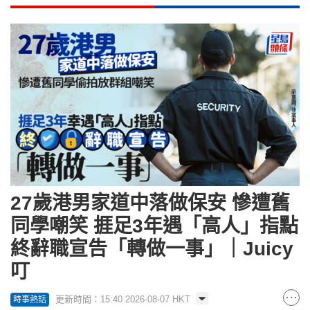
27歲港男家道中落做保安 慘遭舊
同學嘲笑 捱足3年遇「高人」指點
終辭職宣告「轉做一事」｜Juicy
叮
更新時間：15:40 2026-08-07 HKT
時事熱話