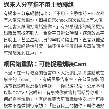
過來人分享指不用主動聯絡
有過來人分享經驗指出：「不用，突擊家訪三四次都
冇人佢先會搵你，如果正常check兩次或以上冇人佢
一定會入紙同打電話搵你。」有熟悉程序的網民更指
出職員若找不到人，會從平日辦公時間，逐漸改為平
日晚上，甚至星期六日的早晚時段上門，直言以他過
往的實際經驗估計要「睇吓個主任做剩幾多單位同埋
有幾想見到住戶」。
網民錯重點：可能捉違規裝Cam
不過，在一片教路的留言中，大批網民卻將焦點放在
事主的「cam」上，有網民警告事主，在公屋安裝閉
路電視隨時違反租約條款：「你已經犯法、公屋不可
以裝CCTV！當唔知，有事找你就會打電話畀你啦？
何必自尋煩惱」。有網民笑言房署職員今次上門可能
根本不是做例行家訪：「佢就係上門搵你，叫你唔好