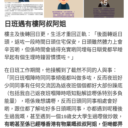
+5
日班遇有樓阿叔阿姐
樓主及後轉回日更，生活才重回正軌：「後面轉返日
頭，返咗一段時間日頭住宅保安，日頭雖然體力上會
辛苦啲，但係時間會過得充實啲同埋每日瞓覺都早睡
早起有個生理時鐘習慣慣咗。」
在日班工作期間，他接觸到了截然不同的人與事：
「同日班嗰陣時同同事傾偈都叫做多咗，反而夜班好
少同同事有任何交流因為返夜班個個都好大部份躁底
（包括我自己返夜班嗰陣時唔知點解諗嘢係特別多負
能量），唔係幾想講嘢，反而日頭同同事相處會好
啲，跟住都了解咗好多日頭嘅同事，亦都遇到呢種後
生過我嘅，甚至遇到一個19歲女大學生過嚟做炒散，
有啲甚至係已經喺香港有物業嘅叔叔阿姐，佢哋都畀