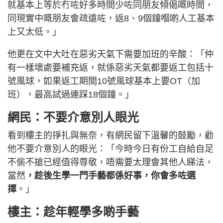
就基本上等於冇咗好多時間少咗同朋友傾偈嘅時間，
同現實中嘅朋友會疏遠咗，返8、9個鐘嗰啲人工基本
上又太低。」
他更在文中大吐在惡劣天氣下需要加班的辛酸：「仲
有一樣壞處要補充返，就係惡劣天氣都要返工包括十
號風球，如果返工期間10號風球基本上要OT（加
班），最高試過連踩18個鐘。」
網民：不要介意別人眼光
看到樓主的掙扎與無奈，有網民留下溫馨的鼓勵，勸
他不要介意別人的眼光：「今時今日有份工自給自足
不偷不搶已經值得尊敬，唔需要太理會其他人睇法，
當然
，趁後生學一門手藝都係好事，你會多咗選
擇
。」
樓主：趁年輕學多啲手藝