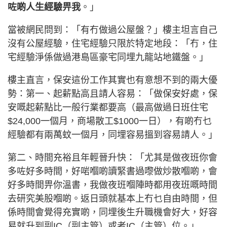
咗啲人生經驗畀我
。」
當被網民問到：「有冇做過公屋盤？」樓主坦言自己
沒有公屋經驗，住宅經驗只限於特定地段：「冇，住
宅經驗淨係做過港島區豪宅同埋九龍站地鐵盤。」
樓主直言，保安這份工作其實也有意想不到的兩大優
勢：第一、起薪點高且請人容易：「做保安好處，保
安嘅起薪點比一般行業都要高（最高做過日班住宅
$24,000一個月，商場散工$1000一日），有啲冇乜
經驗都有兩萬蚊一個月，同埋容易搵到容易請人。」
第二、時間充裕且年輕晉升快：「尤其是做夜班你會
多咗好多時間，好啱嗰啲讀緊書過嚟做炒散嗰啲，會
好多時間畀你溫書，我做夜班嗰陣時都用夜班嘅時間
去研究美股嗰啲。返日頭就基本上冇乜自由時間，但
係時間會覺得充實啲，同埋後生升職機會好大，好容
易就升到副IC（副主管）或者IC（主管）位。」