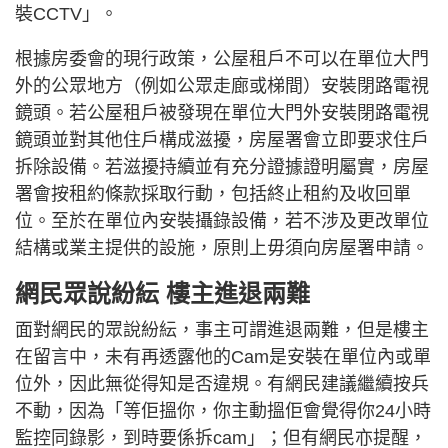
裝CCTV」。
根據房委會的現行政策，公屋租戶不可以在單位大門
外的公眾地方（例如公眾走廊或梯間）安裝閉路電視
鏡頭。若公屋租戶被發現在單位大門外安裝閉路電視
鏡頭並對其他住戶構成滋擾，房屋署會立即要求住戶
拆除設備。若滋擾持續並有充分證據證明屬實，房屋
署會按租約條款採取行動，包括終止租約及收回單
位。至於在單位內安裝攝錄設備，若不涉及更改單位
結構或業主提供的設施，原則上毋須向房屋署申請。
網民眾說紛紜 樓主進退兩難
面對網民的眾說紛紜，事主可謂進退兩難，但是樓主
在留言中，未有再透露他的Cam是安裝在單位內或單
位外，因此無從得知是否違規。有網民建議繼續按兵
不動，因為「等佢搵你，你主動搵佢會覺得你24小時
監控同錄影，到時要係拆cam」；但有網民亦提醒，