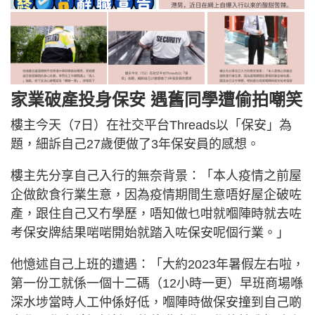
家業破產投身保安 遇舊同學遭偷拍嘲笑
樓主今天（7日）在社交平台Threads以「保安」為
題，細訴自己27歲便做了3年保安員的感想。
樓主先分享自己入行的無奈背景：「本人疫情之前屋
企做飲食行業生意，因為疫情期間生意唔好屋企破咗
產，跟住自己又冇學歷，唔知做乜咁就嗰陣時就去咗
考保安牌結果啱啱開始就踏入咗保安呢個行業。」
他憶述自己上班的遭遇：「大約2023年暑假左右啦，
第一份工就係一個十二碼（12小時一更）早班商場喺
深水埗當時人工仲係好低，嗰陣時做保安撞到自己啲