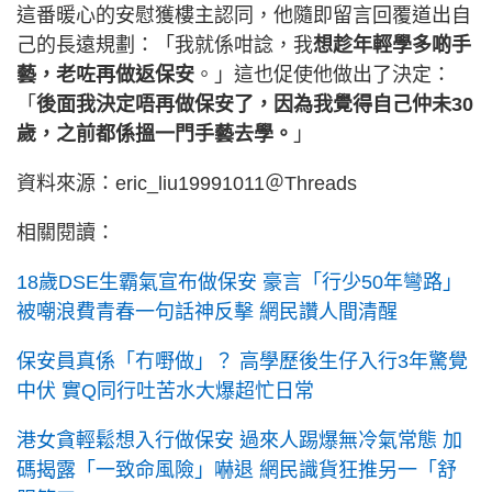
這番暖心的安慰獲樓主認同，他隨即留言回覆道出自
己的長遠規劃：「我就係咁諗，我
想趁年輕學多啲手
藝，老咗再做返保安
。」這也促使他做出了決定：
「
後面我決定唔再做保安了，因為我覺得自己仲未30
歲，之前都係搵一門手藝去學。
」
資料來源：eric_liu19991011＠Threads
相關閱讀：
18歲DSE生霸氣宣布做保安 豪言「行少50年彎路」
被嘲浪費青春一句話神反擊 網民讚人間清醒
保安員真係「冇嘢做」？ 高學歷後生仔入行3年驚覺
中伏 實Q同行吐苦水大爆超忙日常
港女貪輕鬆想入行做保安 過來人踢爆無冷氣常態 加
碼揭露「一致命風險」嚇退 網民識貨狂推另一「舒