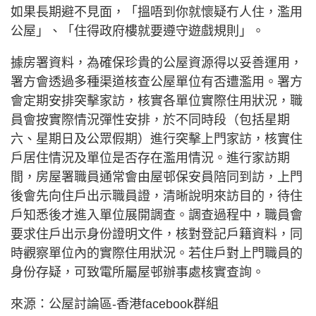
如果長期避不見面，「搵唔到你就懷疑冇人住，濫用
公屋」、「住得政府樓就要遵守遊戲規則」。
據房署資料，為確保珍貴的公屋資源得以妥善運用，
署方會透過多種渠道核查公屋單位有否遭濫用。署方
會定期安排突擊家訪，核實各單位實際住用狀況，職
員會按實際情況彈性安排，於不同時段（包括星期
六、星期日及公眾假期）進行突擊上門家訪，核實住
戶居住情況及單位是否存在濫用情況。進行家訪期
間，房屋署職員通常會由屋邨保安員陪同到訪，上門
後會先向住戶出示職員證，清晰說明來訪目的，待住
戶知悉後才進入單位展開調查。調查過程中，職員會
要求住戶出示身份證明文件，核對登記戶籍資料，同
時觀察單位內的實際住用狀況。若住戶對上門職員的
身份存疑，可致電所屬屋邨辦事處核實查詢。
來源：公屋討論區-香港facebook群組