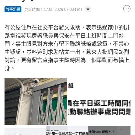
更新時間：17:00 2026-07-08 HKT
時事熱話
有公屋住戶在社交平台發文求助，表示透過家中的閉
路電視發現房署職員與保安在平日上班時間上門敲
門。事主眼見對方未有留下聯絡紙條或致電，不禁心
生疑慮，豈料這則求助帖文一出，惹來大批網民熱烈
討論，更有留言直指事主隨時因為一個舉動而惹禍上
身。