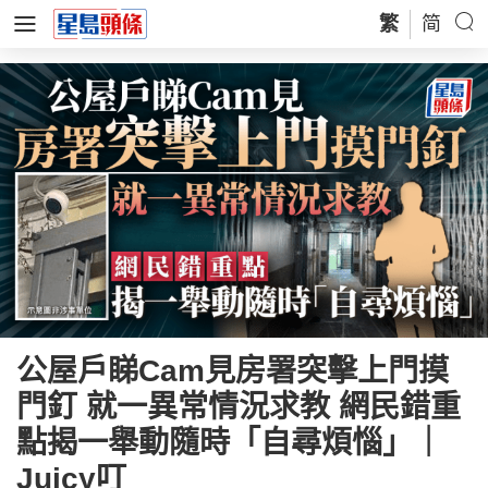
繁
简
公屋戶睇Cam見房署突擊上門摸
門釘 就一異常情況求教 網民錯重
點揭一舉動隨時「自尋煩惱」｜
Juicy叮