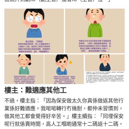
樓主：難適應其他工
不過，樓主指：「因為保安做太久你真係做返其他行
業係好難適應。我啱啱轉行冇幾耐，都仲未習慣到，
做其他工都會覺得好辛苦。」樓主續指：「同埋保安
呢行就係賣時間，高人工嗰啲通常十二碼返十二碼，