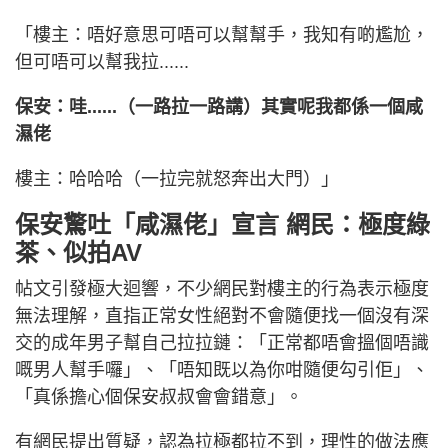
「樓主：唔好意思可唔可以幫幫手，我知有啲尷尬，
但可唔可以幫我拉......
保安：哇......（一路拉一路講）其實呢我都係一個咸
濕佬
樓主：哈哈哈（一拉完就怒奔出大門）」
保安驚吐「咸濕佬」宣言 網民：極度綠
茶、似拍AV
帖文引發極大迴響，不少網民對樓主的行為表示極度
無法理解，直指正常女性絕對不會隨便找一個沒有深
交的成年男子幫自己拉拉鏈：「正常都唔會搵個唔識
嘅男人幫手囉」、「唔知既以為你咁隨便勾引佢」、
「真係擔心個保安叔叔會會錯意」。
有網民提出質疑，認為拉極都拉不到，理性的做法應