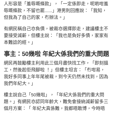
人形容是「羞辱嘅條款」，「一定係即走，呢啲咁羞
辱嘅條款，不留也罷......」港男則回應說：「我知，
但我為了自己的家，冇辦法。」
有網民稱自己亦負債，被裁亦選擇即走，建議樓主不
要接受減薪，但樓主說：「我也是負好多債，家家有
本難諗的經。」
事主：50幾啦 年紀大係我們的重大問題
網民再鼓勵樓主利用此三個月盡快找工作，「即刻搵
工，然後起佢飛腳啦 ！」但樓主坦言：「冇咁易，
我好多同事上年年尾被裁，到今天仍然未找到，因為
我們年紀大。」
樓主說自己「50幾啦」，「年紀大係我們的重大問
題。」有網民亦認同年齡大，難免會接納減薪留多三
個月方案：「 年紀大真係難，我都唔敢博，今時唔