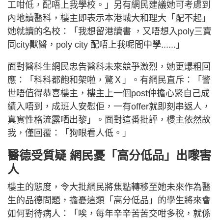
工咁低，配唔上我學校。」另有網民建議她可考慮到
內地讀醫科，樓主即表示本港城大和理大「配不起」
她就讀的名校：「我想留港讀書 ，又唔想入poly三寶
同city獸醫，poly city 配唔上我呢間中學......」
面對醫科生網民忠告醫科未來競爭激烈，她更爆粗回
應：「科科都飽和架啦，驚Ｘ」。有網民直斥：「警
世唔值得恭喜樓主，樓主上一個post仲擔心緊自己成
績入唔到，成班人安慰佢，一有offer就即刻串返人，
真實性格流露哂出黎」。面對這番批評，樓主依然故
我，僅回覆：「狗眼看人低。」
醫德受質疑 網民憂「高分低品」出嚟害
人
樓主的態度，令大批網民將焦點轉移至她未來作為醫
生的品德問題，擔憂這類「高分低品」的學生將來會
如何對待病人：「唉，每年辛辛苦苦交咁多稅，就係