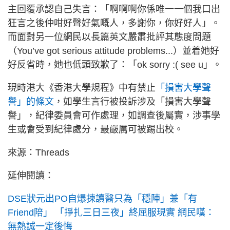
主回覆承認自己失言：「啊啊啊你係唯一一個我口出
狂言之後仲咁好聲好氣嘅人，多謝你，你好好人」。
而面對另一位網民以長篇英文嚴肅批評其態度問題
（You’ve got serious attitude problems...）並着她好
好反省時，她也低頭致歉了：「ok sorry :( see u」。
現時港大《香港大學規程》中有禁止
「損害大學聲
譽」的條文
，如學生言行被投訴涉及「損害大學聲
譽」，紀律委員會可作處理，如調查後屬實，涉事學
生或會受到紀律處分，最嚴厲可被踢出校。
來源：Threads
延伸閱讀：
DSE狀元出PO自爆揀讀醫只為「穩陣」兼「有
Friend陪」 「掙扎三日三夜」終屈服現實 網民嘆：
無熱誠一定後悔