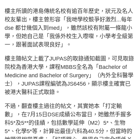
樓主所讀的港島傳統名校有逾百年歷史，狀元及名人
校友輩出，樓主曾形容「我哋學校競爭好激烈...每年
dse 都廿幾個入到med」，雖然該校有附屬一條龍小
學，但她自己是「我係外校生入嚟㗎，小學考全級第
一，跟著面試表現良好」。
樓主隨帖文上載了JUPAS的取錄通知截圖，可見取錄
院校為香港大學，課程MBBS全名為「Bachelor of
Medicine and Bachelor of Surgery」（內外全科醫學
士），JUPAS課程編號為JS6456，顯示樓主確實已
被港大醫科正式取錄。
不過，翻查樓主過往的帖文，其實她本「打定輸
數」，在7月15日DSE成績公布當日，她雖然手握多
科5*及5**的佳績，包括數學延伸（M2）5*、生物
5*、化學5*等，計算出最佳六科為40.5分，但當時的