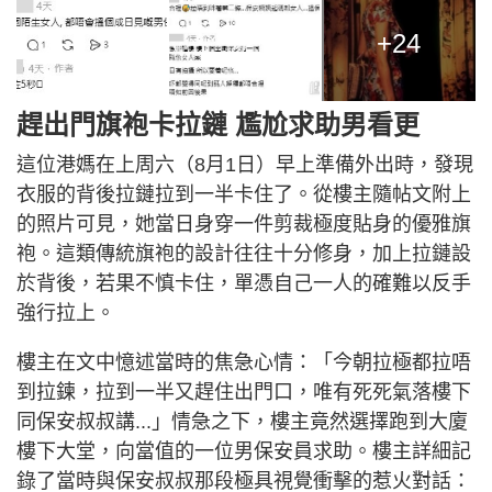
+24
趕出門旗袍卡拉鏈 尷尬求助男看更
這位港媽在上周六（8月1日）早上準備外出時，發現
衣服的背後拉鏈拉到一半卡住了。從樓主隨帖文附上
的照片可見，她當日身穿一件剪裁極度貼身的優雅旗
袍。這類傳統旗袍的設計往往十分修身，加上拉鏈設
於背後，若果不慎卡住，單憑自己一人的確難以反手
強行拉上。
樓主在文中憶述當時的焦急心情：「今朝拉極都拉唔
到拉鍊，拉到一半又趕住出門口，唯有死死氣落樓下
同保安叔叔講...」情急之下，樓主竟然選擇跑到大廈
樓下大堂，向當值的一位男保安員求助。樓主詳細記
錄了當時與保安叔叔那段極具視覺衝擊的惹火對話：