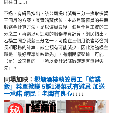
同往日......」
不過，有網民指出，該公司提出減薪三分一換取多留
三個月的方案，其實暗藏伏位，由於月薪僱員的長期
服務金計算方法，是以僱員最後一個月全月工資的三
分之二，再乘以可追溯的服務年資計算，網民指出，
若樓主同意減薪三分之一，可能在三個月後會影響到
長期服務的計算，該金額有可能減少，因此建議樓主
還是「最好埋單計咗數先」，有網民懷疑這「可能
（是）公司目的」「所以要計過條數確定有無損失
先」。
同場加映：
觀塘酒樓執笠員工「結業
飯」菜單掀議 5餸1湯菜式有避忌 加送
一承諾 網民：老闆有良心
↓↓↓↓