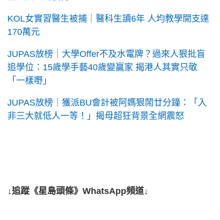
KOL女實習醫生被捕｜醫科生讀6年 人均教學開支達
170萬元
JUPAS放榜｜大學Offer不及水電牌？過來人狠批盲
追學位：15歲學手藝40歲變贏家 揭港人其實只敬
「一樣嘢」
JUPAS放榜｜獲派BU會計被阿媽狠鬧廿分鐘：「入
非三大就低人一等！」揭母超狂背景全網震怒
↓追蹤《星島頭條》WhatsApp頻道↓