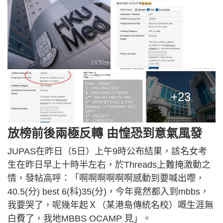
+23
放榜前後兩極反轉 由惶恐到意氣風發
JUPAS在昨日（5日）上午9時公布結果，該名女考
生在昨日早上十時半左右，於Threads上難掩激動之
情，發帖高呼：「啊啊啊啊啊啊感動到要喊出嚟，
40.5(分) best 6(科)35(分)，今年竟然都入到mbbs，
我要哭了，呢幾年起Ｘ（某港島傳統名校）嘅生涯無
白費了，我地MBBS OCAMP 見」。