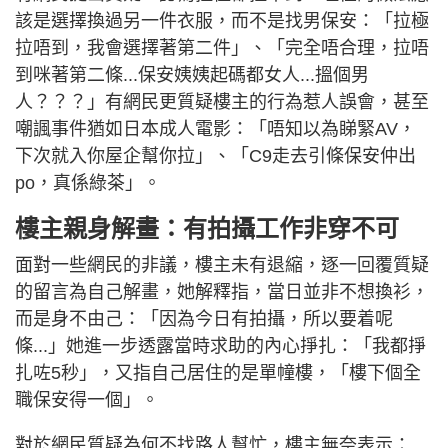
該是選擇換過另一件衣服，而不是找男保安：「拉極
拉唔到，我會選擇著第二件」、「完全唔合理，拉唔
到咪著第二條...保安姨姨起碼都女人...搵個男
人？？？」有網民更質疑樓主的行為惹人誤會，甚至
嘲諷事件猶如日本成人電影：「唔知以為睇緊AV，
下次就入你屋企幫你拉」、「C9走去引條保安仲出
po，真係綠茶」。
樓主親身解畫：有拍攝工作非穿不可
面對一些網民的非議，樓主未有退縮，逐一回覆質疑
的留言為自己解畫，她解釋指，當日並非不想換衫，
而是身不由己：「因為今日有拍攝，所以要着呢
條...」她進一步透露當時求助的內心掙扎：「我都掙
扎咗5秒」，又指自己居住的是單幢樓，「樓下個全
職保安得一個」。
對於網民質疑為何不找路人幫忙，樓主無奈表示：