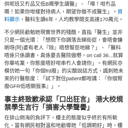
供呢班又冇品又低B嘅學生讀醫」、「嘩！咁冇品
嘅！如果你咁樣對待病人，期望你做不成醫生」。
資
料顯示
，醫科生讀6年，人均教學開支高達170萬元。
不少網民勸勉她現實世界的殘酷，直指「醫生」並非
只是一個光環：「想問下你調落去睇街症，會唔會嫌
啲呀(阿)婆有老人『除』唔想幫佢地睇？」、「醫科
唔係只係讀書，真係要去醫院做嘢，on call 36...就算
你畢咗業，你態度唔好咁串冇人會請你」。有網民亦
模仿她一句「你個frd廢」的尖酸說話方式，諷刺她未
來的行醫態度：「試下對住patient都咁講：『你個腎
廢GFR低唔關我事』」。
事主終致歉承認「口出狂言」 港大校規
禁學生言行「損害大學聲譽」
在排山倒海的負評下，樓主的態度似乎終於有所軟
化，當有網民相對溫和地勸導她「低調啲好」時，樓