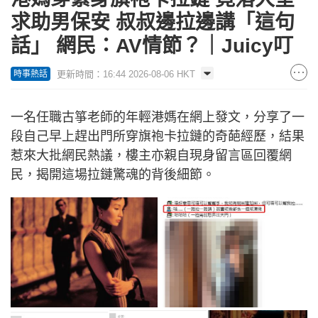
求助男保安 叔叔邊拉邊講「這句
話」 網民：AV情節？｜Juicy叮
更新時間：16:44 2026-08-06 HKT
時事熱話
一名任職古箏老師的年輕港媽在網上發文，分享了一
段自己早上趕出門所穿旗袍卡拉鏈的奇葩經歷，結果
惹來大批網民熱議，樓主亦親自現身留言區回覆網
民，揭開這場拉鏈驚魂的背後細節。