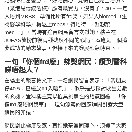
她顯得相當憂慮：「好唔開心.. 覺得自己完全唔係Ｘ
（某港島傳統名校）應有嘅實力，沒有了。40.5 一定
入唔到MBBS.. 準備比所有frd笑，如果入biomed（生
物醫學科學）轉返上mbbs，得唔得..，好想讀
med....」，當時有逾百網民留言安慰她。樓主在
JUPAS放榜前後兩種截然不同的心情，本應是一個追
夢成功的勵志故事，但接下來的發展卻急轉直下。
一句「你個frd廢」辣㷫網民：讀到醫科
睇唔起人？
在樓主的報喜帖文下，一名網民留言表示：「我朋友
仔40.5，已經放A1入唔到」，似乎是想探討收生分數
的玄機，豈料樓主竟以極具挑釁性的語氣回覆：「你
個frd 廢唔關我事」，這句涼薄的回應瞬間引發大量
網民的非議。
網民對此極度反感，直指她毫無同理心，浪費了大家