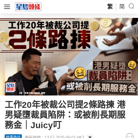
繁
简
工作20年被裁公司提2條路揀 港
男疑墮裁員陷阱：或被削長期服
務金｜Juicy叮
更新時間：13:57 2025-09-02 HKT
時事熱話