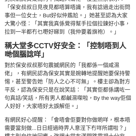
「保安叔叔日見夜見都唔算唔識，我有諗過走出街問
事但一位女士，But好似仲尷尬。」她甚至認為大家
大驚小怪：「其實我真係覺得幫手拉個拉鍊好小事，
拉到一半都冇乜嘢好睇到（我仲要着旗袍）。」
稱大堂多CCTV好安全：「控制唔到人
哋個腦諗咩」
對於保安叔叔那句震撼網民的「我都係一個咸濕
佬」，有網民認為保安其實是婉轉地提醒她要保持警
惕，甚至警告她「防人之心不可無」。樓主卻為對方
平反，認為保安只是在說笑話：「其實佢都係講咗一
句真話/笑話，所有男人都鹹濕㗎啦，By the way佢個
人好好，大家唔好太誤解佢。」
有網民好心提醒：「會唔會佢要對你做啲咩，根本唔
需要當刻做...日日經過時畀人意淫下冇咩所謂啦？」