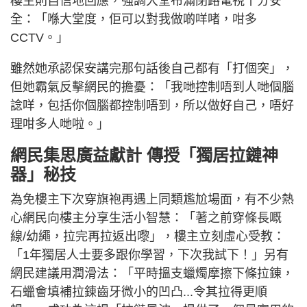
樓主則自信地回應，強調大堂布滿閉路電視十分安
全：「喺大堂度，佢可以對我做啲咩啫，咁多
CCTV。」
雖然她承認保安講完那句話後自己都有「打個突」，
但她霸氣反擊網民的擔憂：「我哋控制唔到人哋個腦
諗咩，包括你個腦都控制唔到，所以做好自己，唔好
理咁多人哋啦。」
網民集思廣益獻計 傳授「獨居拉鏈神
器」秘技
為免樓主下次穿旗袍再遇上同類尷尬場面，有不少熱
心網民向樓主分享生活小智慧：「著之前穿條長嘅
線/幼繩，拉完再拉返出嚟」，樓主立刻虛心受教：
「1年獨居人士要多跟你學習，下次我試下！」另有
網民建議用潤滑法：「平時搵支蠟燭摩擦下條拉錬，
石蠟會填補拉錬齒牙微小的凹凸...令其拉得更順