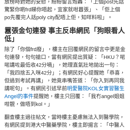
放榜時對她的安慰，紛紛留言炮轟：「上個post先話
驚緊你啲frd睇你唔起，宜家就咁囂張」、「佢上個
po先覆完人話poly city配唔上佢，知咩料啦」。
囂張金句連發 事主反串網民「狗眼看人
低」
除了「你個frd廢」，樓主在回覆網民的留言中更是金
句連發，句句搶口，當有網民提出質疑：「HKU？啱
啱講咗最低收42分喎」，她理直氣壯地拋出一句：
「我四捨五入咪42分」；有網民好心提醒她「恭喜，
但過到考試再講」，她竟串嘴答道：「你入到再同我
講呢句」。有網民引述早前
明愛醫院KOL女實習醫生
Angel的事件
提醒她，樓主只回覆：「我冇angel姐姐
咁靚，做唔到kol。」
翻查樓主過往帖文，當時樓主憂慮無法入到醫學院，
有網民提到港大中醫藥學院，樓主即揚言：「中醫人