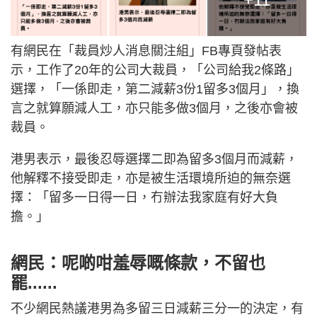
有網民在「裁員炒人消息關注組」FB專頁發帖表
示，工作了20年的公司大裁員，「公司給我2條路」
選擇，「一係即走，第二減薪3份1留多3個月」，換
言之就算願減人工，亦只能多做3個月，之後亦會被
裁員。
港男表示，最後忍辱選擇二即為留多3個月而減薪，
他解釋不接受即走，亦是被生活環境所迫的無奈選
擇：「留多一日得一日，冇辦法我家庭有好大負
擔。」
網民：呢啲咁羞辱嘅條款，不留也
罷......
不少網民熱議港男為多留三日減薪三分一的決定，有