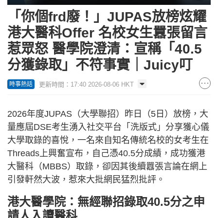
「你個frd廢！」JUPAS放榜炫耀
港大醫科Offer 名校女生囂張留言
惹眾怒 醫學院澄清：宣稱「40.5
分獲錄取」不符事實｜Juicy叮
更新時間：17:40 2026-08-06 HKT
時事熱話
2026年度JUPAS（大學聯招）昨日（5日）放榜，大
量應屆DSE考生湧入社交平台「洗版式」分享獲心儀
大學取錄的喜悅，一名來自知名傳統名校的女考生在
Threads上興奮宣布，自己憑40.5分成績，成功獲港
大醫科（MBBS）取錄，卻因其後續囂張言論在網上
引發軒然大波，惹來大批網民猛烈批評。
港大醫學院：無經聯招錄取40.5分之申
請人入讀醫科