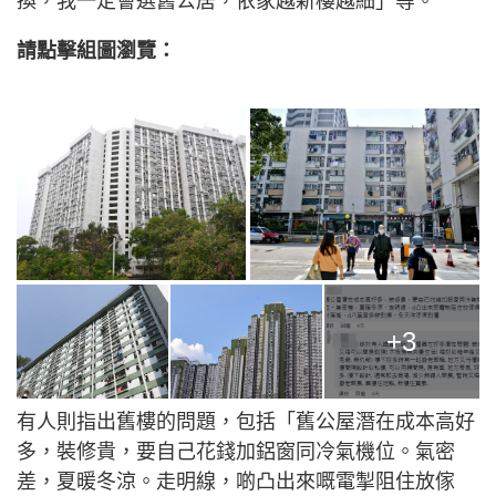
換，我一定會選舊公居，依家越新樓越細」等。
請點擊組圖瀏覽：
+3
有人則指出舊樓的問題，包括「舊公屋潛在成本高好
多，裝修貴，要自己花錢加鋁窗同冷氣機位。氣密
差，夏暖冬涼。走明線，啲凸出來嘅電掣阻住放傢