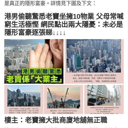
是真正的隱形富豪。詳情見下圖及下文：
港男偷聽驚悉老竇坐擁10物業 父母常喊
窮生活極慳 網民點出兩大隱憂：未必是
隱形富豪逐張睇↓↓↓↓
樓主：老竇擁大批商廈地舖無正職