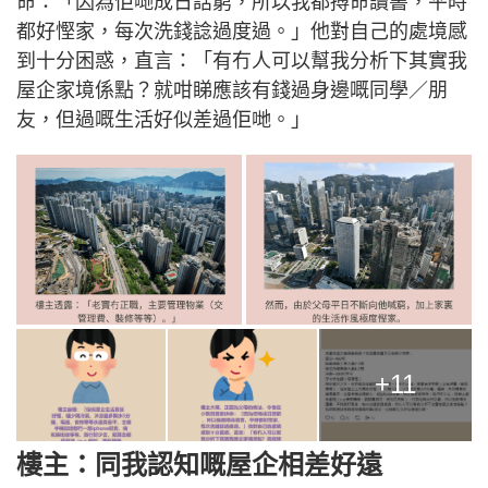
命：「因為佢哋成日話窮，所以我都搏命讀書，平時
都好慳家，每次洗錢諗過度過。」他對自己的處境感
到十分困惑，直言：「有冇人可以幫我分析下其實我
屋企家境係點？就咁睇應該有錢過身邊嘅同學／朋
友，但過嘅生活好似差過佢哋。」
+11
樓主：同我認知嘅屋企相差好遠