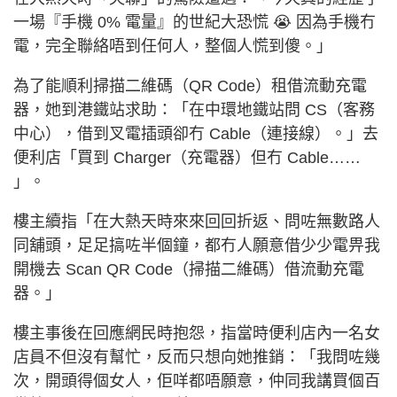
一場『手機 0% 電量』的世紀大恐慌 😭 因為手機冇
電，完全聯絡唔到任何人，整個人慌到傻。」
為了能順利掃描二維碼（QR Code）租借流動充電
器，她到港鐵站求助：「在中環地鐵站問 CS（客務
中心），借到叉電插頭卻冇 Cable（連接線）。」去
便利店「買到 Charger（充電器）但冇 Cable……
」。
樓主續指「在大熱天時來來回回折返、問咗無數路人
同舖頭，足足搞咗半個鐘，都冇人願意借少少電畀我
開機去 Scan QR Code（掃描二維碼）借流動充電
器。」
樓主事後在回應網民時抱怨，指當時便利店內一名女
店員不但沒有幫忙，反而只想向她推銷：「我問咗幾
次，開頭得個女人，佢咩都唔願意，仲同我講買個百