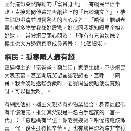
面對這份突然降臨的「富貴身世」，有網民半信半
疑，直接追問他這是否網絡上的「玩膠潮文？」，樓
主隨即澄清並透露驚人的內心反差：「唔係，聽到老
竇有咁多物業我都好震驚，好似同我認知嘅屋企相差
好遠。」當被網民關心問及：「你有冇兄弟姊妹？」
樓主也大方透露家庭成員背景：「1個細佬。」
網民：孤寒嘅人最有錢
聽過樓主的「富爸爸、窮生活」家庭生態，不少網民
大表羨慕，甚至開玩笑留言認親認戚，直呼：「阿
哥，我今晚唔返嚟食飯呀，老竇間屋使唔使裝寬頻
呀，可以搵我呀」。
有網民估計，樓主父親持有的物業組合，身家最起碼
有半億港元，推測其父親是一名白手起家的「富一
代」：「最起碼有半億，你老竇幾歲？咁慳錢應該係
富一代，後生捱得極辛苦。」也有網民認為這非常符