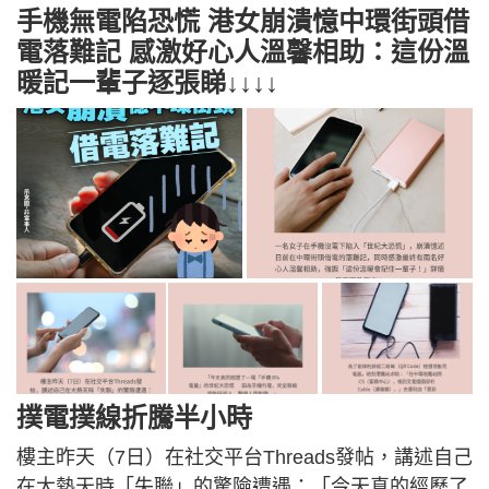
手機無電陷恐慌 港女崩潰憶中環街頭借
電落難記 感激好心人溫馨相助：這份溫
暖記一輩子逐張睇↓↓↓↓
撲電撲線折騰半小時
樓主昨天（7日）在社交平台Threads發帖，講述自己
在大熱天時「失聯」的驚險遭遇：「今天真的經歷了