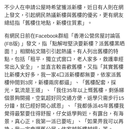
不少人在申請公屋時希望獲派新樓，近日有人則在網
上發文，引起網民熱議新樓與舊樓的優劣，更有網友
總結指「舊樓住地點，新樓住質素」。
有網民日前在Facebook群組「香港公營房屋討論區
(FB版) 」發文，指「點解咁堅決要新樓？派舊樓黑晒
面！」相關帖文隨引引起熱議。有人列出舊樓的特
點，包括「租平，獨立式窗口，老人家多，救護車經
常出入安全」，並直言較喜歡舊樓，又指「其實舊樓
比新樓大好多，我一家4口派新樓都無要，依家派舊
樓仲間到3房，新樓兩房都逼」、「舊樓配套，採
光，氣流是王道」、「我住35年以上慨舊樓，剩係睇
個景夠開揚，空氣超好同交通方便，返學只需步行15
分鐘，就已經好開心感恩」、「我都係派45年舊樓我
覺得最緊要住得舒服，仔女返學夠近，有露台，有海
景，真心正，我第一派已要咗」、「如果畀我可以再