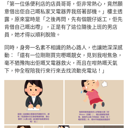
「第一位係便利店的店員哥哥，佢非常熱心，竟然願
意借出佢自己嘅私家叉電器畀我搭著部機。」樓主透
露，原來當時是「之後再問，先有個靚仔返工，佢先
肯借自己嘅出嚟」，正是有了這位隨後上班的男店
員，她才得以順利脫險。
同時，身旁一名素不相識的熱心路人，也讓她深深感
動：「還有一位剛剛買完嘢嘅靚女，見到我咁焦急，
毫不猶豫掏出佢嘅叉電器救火，而且在咁熱嘅天氣
下，仲全程陪我行來行來去找流動充電站！」