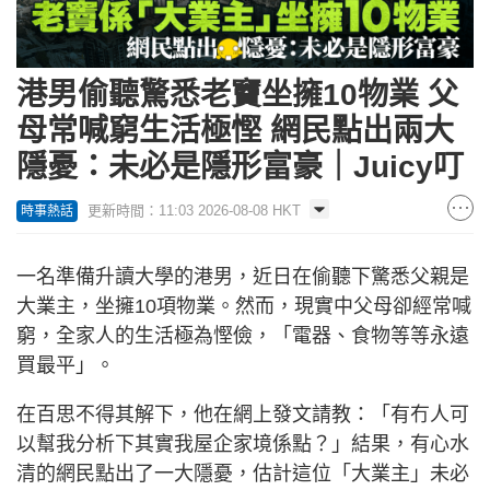
港男偷聽驚悉老竇坐擁10物業 父
母常喊窮生活極慳 網民點出兩大
隱憂：未必是隱形富豪｜Juicy叮
更新時間：11:03 2026-08-08 HKT
時事熱話
一名準備升讀大學的港男，近日在偷聽下驚悉父親是
大業主，坐擁10項物業。然而，現實中父母卻經常喊
窮，全家人的生活極為慳儉，「電器、食物等等永遠
買最平」。
在百思不得其解下，他在網上發文請教：「有冇人可
以幫我分析下其實我屋企家境係點？」結果，有心水
清的網民點出了一大隱憂，估計這位「大業主」未必