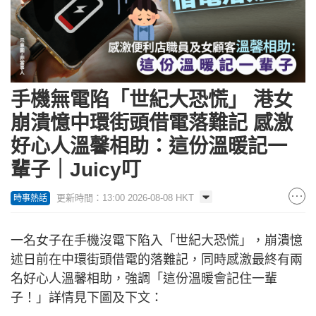
手機無電陷「世紀大恐慌」 港女
崩潰憶中環街頭借電落難記 感激
好心人溫馨相助：這份溫暖記一
輩子｜Juicy叮
更新時間：13:00 2026-08-08 HKT
時事熱話
一名女子在手機沒電下陷入「世紀大恐慌」，崩潰憶
述日前在中環街頭借電的落難記，同時感激最終有兩
名好心人溫馨相助，強調「這份溫暖會記住一輩
子！」詳情見下圖及下文：