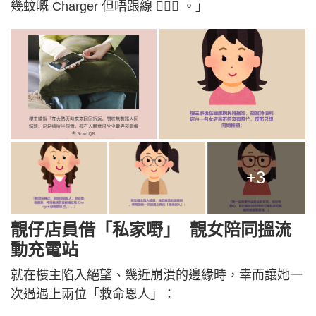
幾蚊嘅 Charger 但唔跟線 🤦🏻‍♀️ 。」
+3
靚仔店員借「私家嘢」 靚女陪同搵流
動充電站
就在樓主陷入絕望、幾近崩潰的邊緣時，幸而讓她一
次過遇上兩位「救命恩人」：