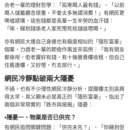
合老一輩的理財哲學：「孤寒嘅人最有錢」、「以前
嘅人儲蓄觀念很重，不會太多無謂消費！」有網民更
唏噓感嘆，這些錢都是長輩一生辛勞的血汗錢：
「唉，睇到錢係老人家死慳死抵儲返嚟嘅。」
亦有網民大爆自己身邊也有極度相似的「隱形富豪」
個案，力證老一輩的節儉作風並非孤例：「我有朋友
都係咁，佢老竇好有錢，有十幾層貴樓收租，但自己
住舊唐樓，又好慳，冇去旅行。」
網民冷靜點破兩大隱憂
不過，也有不少理性網民冷靜分析，提醒樓主別高興
得太早，其父親未必是真正的「隱形富豪」，指出了
兩個非常現實的「跌市與按揭」隱憂：
•隱憂一、物業是否已供完？
有網民追問關鍵問題：「供完未先？」、「你睇到佢