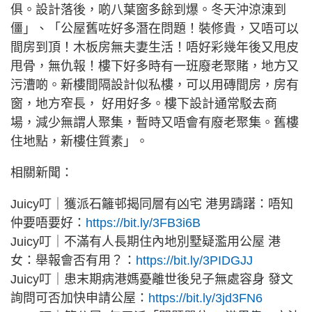
俱。設計落後，啲八葉窗多餘到爆。冬天沖涼涷到
僵」、「公屋舊咗好多潛在問題！裝修貴，又唔可以
間房到頂！木板房無夫妻生活！唔好彩幾年後又甩皮
甩骨，無仇報！樓下好多時有一班廢老聚賭，地方又
污漕啲。新樓間隔設計似私樓，可以用磚間房，房有
窗，地方窄長， 好用好多。樓下設計通常駁去商
場，減少無謂人聚集，暫時又唔會有廢老聚集。舊樓
住地點，新樓住質素」。
相關新聞：
Juicy叮｜獲派石籬邨揭同層有凶宅 港男躊躇：唔知
仲要唔要好：
https://bit.ly/3FB3i6B
Juicy叮｜不滿有人長期住內地別墅疑濫用公屋 港
女：舉報會否有用？：
https://bit.ly/3PIDGJJ
Juicy叮｜患末期病港媽憂離世後兒子無處容身 發文
詢問可否加快申請公屋：
https://bit.ly/3jd3FN6