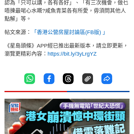
認為「只可以講，各有各好」、「有三次機會，做乜
唔揀最啱心水嘅?咸魚青菜各有所愛，毋須問其他人
點解」等。
帖文來源：
「香港公營房屋討論區(FB版) 」
《星島頭條》APP經已推出最新版本，請立即更新，
瀏覽更精彩內容：
https://bit.ly/3yLrgYZ