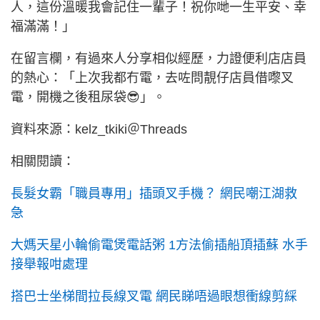
人，這份溫暖我會記住一輩子！祝你哋一生平安、幸
福滿滿！」
在留言欄，有過來人分享相似經歷，力證便利店店員
的熱心：「上次我都冇電，去咗問靚仔店員借嚟叉
電，開機之後租尿袋😎」。
資料來源：kelz_tkiki＠Threads
相關閱讀：
長髮女霸「職員專用」插頭叉手機？ 網民嘲江湖救
急
大媽天星小輪偷電煲電話粥 1方法偷插船頂插蘇 水手
接舉報咁處理
搭巴士坐梯間拉長線叉電 網民睇唔過眼想衝線剪綵