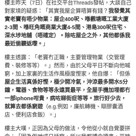
樓主昨天（7日）在社交平台Threads發帖，大談自己
對家境的疑惑：「其實我屋企算唔算有錢？
我發覺其
實老竇有唔少物業：屋企400呎、喺觀塘嘅工業大廈
2-3間、喺旺角嘅商業大廈4-5間、港島300呎住宅、
深水埗地舖（唔確定）。除咗屋企之外，其他都係我
最近偷聽返嚟。
」
樓主透露：「老竇冇正職，主要管理物業（交管理
費、裝修等等）。」然而，由於父母平日不斷向他喊
窮，加上家裏的生活作風極度慳家，他自爆：「但係
屋企生活真係好慳，極少開冷氣，沖涼最多開水5分
鐘，電器、食物等等永遠買最平，全屋手機加埋都冇
一部iphone咁貴，病咗睇街症等等。旅行好少去，
就算去都係窮遊
（e.g.例如，廉航轉機、瞓膠囊酒
店、便利店食飯）。」
樓主大嘆，正因為父母的做法，令他從小就自覺要拼