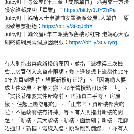
Juicy叮｜等公屋8年三派「問題單位」 港男靠一方法
獲家維邨成功「畢業」：
https://bit.ly/3UYZhPa
Juicy叮｜輪椅人士申體恤安置獲派公屋1人單位 一原
因致無奈拒絕：
https://bit.ly/3HqJchX
Juicy叮｜輪公屋8年二派獲派舊樓彩虹邨 港媽心大心
細終被網民兩個原因說服：
https://bit.ly/3OJryrg
有人則指出喜歡新樓的原因，並指「派樓得三次機
會…房署個入息資產限額，幾上進幾想上流都住10年
8年先買到樓啦，想要新樓好正常」、「因為啲人要
成世住公屋，冇能力搬，40年舊樓點可以住一世」、
「買衫著都要買件新㗎啦， 唔通買二手呀， 房屋一
樣。 住起上嚟舒服啲」、「正常吖，買新樓都貴啲
啦，不過政府樓冇得揀」等。有人則指出新樓的問
題，「新樓，無大騎樓，新樓，面績細；新樓，走廊
唔通風，新樓，電線入牆，跳掣跳到痴線」，亦有人