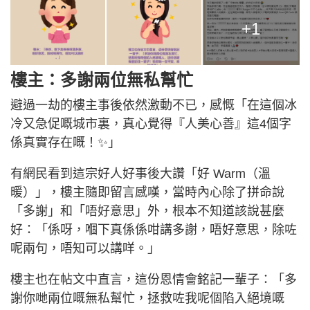
+1
樓主：多謝兩位無私幫忙
避過一劫的樓主事後依然激動不已，感慨「在這個冰
冷又急促嘅城市裏，真心覺得『人美心善』這4個字
係真實存在嘅！✨」
有網民看到這宗好人好事後大讚「好 Warm（溫
暖）」，樓主隨即留言感嘆，當時內心除了拼命說
「多謝」和「唔好意思」外，根本不知道該說甚麼
好：「係呀，嗰下真係係咁講多謝，唔好意思，除咗
呢兩句，唔知可以講咩。」
樓主也在帖文中直言，這份恩情會銘記一輩子：「多
謝你哋兩位嘅無私幫忙，拯救咗我呢個陷入絕境嘅