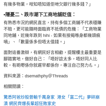
有幾多物業，咁知唔知道佢哋欠銀行幾多錢？」
•隱憂二、跌市潮下工商地舖貶值：
有熟悉市況的網民直言，持有多個工商舖不代表穩賺
不賠，更可能隨時面臨資不抵債的危機：「工商物業
同地舖，近幾年跌到 hihi - 如果有按揭喺身都幾頭痕
喎」、「數量係多但唔太值錢。」
面對這番激辯，有網民好言相勸，提醒樓主最重要是
腳踏實地，做好自己：「唔好諗太多，唔好同人比
較，有啲嘢係你就遲早都係你，專注自己努力💪。」
資料來源：dsemathphy＠Threads
相關閱讀：
驚悉阿爸炒股曾輸千萬身家 港女「富二代」夢碎崩
潰 網民齊爆長輩超狂敗家史