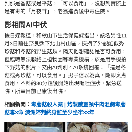
判那是香菇或是平菇，「可以食用」，沒想到實際上
是有毒的「月夜茸」，老翁進食後中毒住院。
影相問AI中伏
據日媒報道，和歌山市生活保健課指出，該名男性11
月3日前往奈良縣下北山村山區，採摘了外觀酷似秀
珍菇和冬菇的野生菇類。隔天他想確認是否可食用，
但臨時無法聯絡上植物園等專業機構，於是用手機拍
下野菇的照片，交由AI判別。AI系統回覆：「這是冬
菇或秀珍菇，可以食用。」男子信以為真，隨即烹煮
食用，不料約30分鐘後開始出現嘔吐症狀，緊急送
院，所幸目前已康復出院。
相關新聞：
毒蘑菇殺人案 | 炮製威靈頓牛肉混劇毒蘑
菇奪3命 澳洲婦判終身監至少坐牢33年