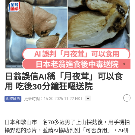
日翁誤信AI稱「月夜茸」可以食
用 吃後30分鐘狂嘔送院
更新時間：15:30 2025-11-22 HKT
即時國際
日本和歌山市一名70多歲男子上山採菇後，用手機拍
攝野菇的照片，並請AI協助判別「可否食用」，AI研