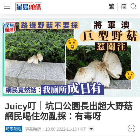
繁
简
Juicy叮｜坑口公園長出超大野菇
網民喝住勿亂採：有毒呀
更新時間：10:00 2022-11-13 HKT
時事熱話