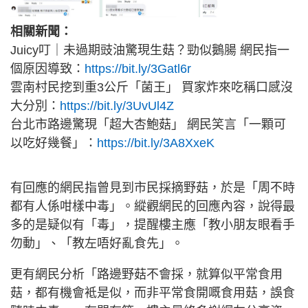
相關新聞：
Juicy叮｜未過期豉油驚現生菇？勁似鵝腸 網民指一
個原因導致：
https://bit.ly/3Gatl6r
雲南村民挖到重3公斤「菌王」 買家炸來吃稱口感沒
大分別：
https://bit.ly/3UvUl4Z
台北市路邊驚現「超大杏鮑菇」 網民笑言「一顆可
以吃好幾餐」：
https://bit.ly/3A8XxeK
有回應的網民指曾見到市民採摘野菇，於是「周不時
都有人係咁樣中毒」。縱觀網民的回應內容，說得最
多的是疑似有「毒」，提醒樓主應「教小朋友眼看手
勿動」、「教左唔好亂食先」。
更有網民分析「路邊野菇不會採，就算似平常食用
菇，都有機會袛是似，而非平常食開嘅食用菇，誤食