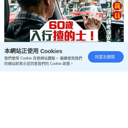
本網站正使用 Cookies
同意及關閉
我們使用 Cookie 改善網站體驗。 繼續使用我們
60歲失業男轉行揸的士！被裁3個
的網站即表示您同意我們的 Cookie 政策。
月考保安失敗 1原因堅持賺「辛苦
錢」獲網民力撐
更新時間：18:30 2026-07-06 HKT
生活百科
在現今競爭激烈的職場環境中，中高齡人士求職往往
面臨巨大挑戰。近日，一名年近60歲的港人在網上分
享，自己被裁員後經歷了三個月的失業期，轉投保安