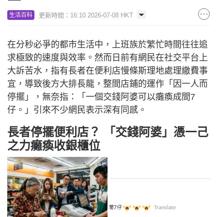
更新時間：16:10 2026-07-08 HKT
生活百科
在分秒必爭的都市生活中，上班族於繁忙時間往往追
求極致的速度與效率。然而日前有網民在社交平台上
大訴苦水，指有長者在便利店慢條斯理地處理繳費事
宜，導致後方大排長龍，整間店鋪的運作「因一人而
停擺」，無奈指：「一個交錢阿婆可以癱瘓成間7
仔。」引來不少網民表示深有同感。
長者停擺便利店？ 「交錢阿婆」憑一己
之力癱瘓收銀櫃位