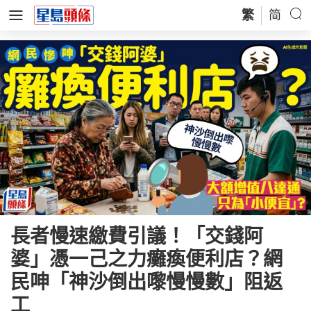
繁
简
長者慢速繳費引議！「交錢阿
婆」憑一己之力癱瘓便利店？網
民呻「神沙倒出嚟慢慢數」阻返
工