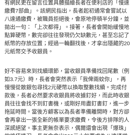
有網民更在留言位置具體描繪長者在便利店的「慢速
繳費7部曲」。該網民指出，長者起初通常會嘗試以
八達通繳費，被職員拒絕後，會原地停頓半分鐘，並
拋出一句：「上次都得」。接著，長者會開始緩慢地
點算硬幣，數完卻往往發現仍欠缺數元，甚至忘記了
紙幣的存放位置；經過一輪翻找後，才拿出隱藏的20
元紙幣交予收銀員。
好不容易來到找續環節，當收銀員準備找回尾數（例
如3.7元）時，長者會突然表示「我俾兩蚊你」，再
慢慢從散銀包尋找2元硬幣以換取整數找續。完成付
款後，長者必然要求收銀員將收據釘好，而此時收銀
員往往會找不到釘書機，或剛好用盡釘書釘，進一步
拖延時間。當後方顧客以為長者準備離開時，對方卻
會再拿出一張全新的帳單要求繳費，令後方排隊的人
深感絕望。事主更無奈表示，偶爾還會出現「爆珠」