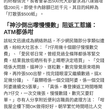
的終極情況，長者會拿出500元大鈔要求為八達通增
值200元，即使卡內餘額已近千元，其目的純粹為
「打散張$500紙」。
「神沙倒出嚟慢慢數」阻返工惹議：
ATM都係咁
該帖文迅速成為網絡熱話，不少網民隨即分享類似遭
遇，紛紛大吐苦水：「7仔用幾十個銀仔慢慢數交
費」、「愛民邨日常，曾經見過全條隊都係等緊交
費，結果我放低晒所有手上嘅嘢決定唔買」、「交錢
唔係大問題，搵神沙、逐粒數，數完發覺原來唔夠
俾，再拎張500出黎，找完錢眼濛又繼續數過，搞X
足幾分鐘」、「最嬲唔係一個交錢阿婆，係一個交錢
阿婆連續交5張單」、「真係，專登揀返工時間喺閘
內7仔交，一次交幾張，慢慢數錢，數完又要釘
單。」亦有人分享附近便利店職員的處理方法：「咁
我屋企樓下間OK做得好好，朝早繁忙時間唔比人交