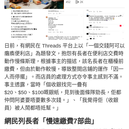
日前，有網民在 Threads 平台上以「一個交錢阿可以
癱瘓便利店」為題發文，抱怨有長者在便利店交費時
動作慢條斯理，根據事主的描述，該名長者在櫃檯前
繳費，但由於動作較慢，導致整間店鋪的運作「因一
人而停擺」。而店員的處理方式亦令事主感到不滿。
事主透露，當時「個收銀找完一疊有
$20、$50、$100嘅銀紙，見到後面條隊勁長，佢都
仲問阿婆要唔要數多次錢。」、「我覺得佢（收銀
員）被人鬧都唔抵幫。」
網民列長者「慢速繳費7部曲」