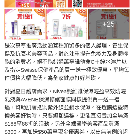
+25
是次萬寧推廣活動涵蓋種類繁多的個人護理、養生保
健及抗衰老美容商品。對於注重提升免疫力及身體機
能的消費者，絕不能錯過萬寧維他命C＋鋅水溶片以
及指定Swisse保健產品的買一送一極致優惠，平均每
件價格大幅降低，為全家健康打好基礎。
針對夏日護膚需求，Nivea妮維雅保濕輕盈高效防曬
乳液與AVENE保濕修護面膜同樣提供買一送一禮
遇，幫助肌膚抵禦紫外線並鎖水保濕。在選購這些特
價美容好物時，只要總額達標，更能直接疊加全場滿
$188享88折的活動，另外全線醫學美容產品買滿
$300，再加送$50萬寧現金優惠券，以史無前例的超