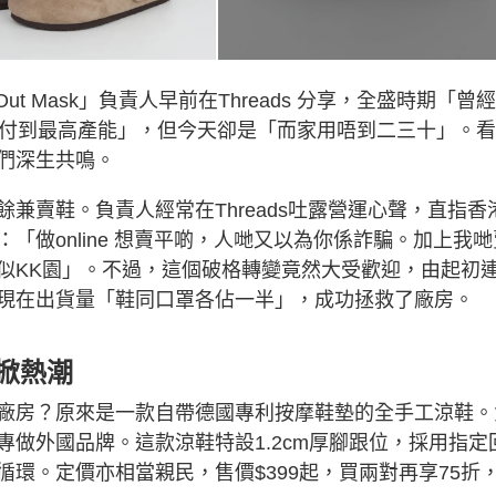
ut Mask」負責人早前在Threads 分享，全盛時期「曾
應付到最高產能」，但今天卻是「而家用唔到二三十」。
們深生共鳴。
兼賣鞋。負責人經常在Threads吐露營運心聲，直指香
「做online 想賣平啲，人哋又以為你係詐騙。加上我哋
似KK園」。不過，這個破格轉變竟然大受歡迎，由起初
現在出貨量「鞋同口罩各佔一半」，成功拯救了廠房。
s掀熱潮
廠房？原來是一款自帶德國專利按摩鞋墊的全手工涼鞋。
做外國品牌。這款涼鞋特設1.2cm厚腳跟位，採用指定
環。定價亦相當親民，售價$399起，買兩對再享75折