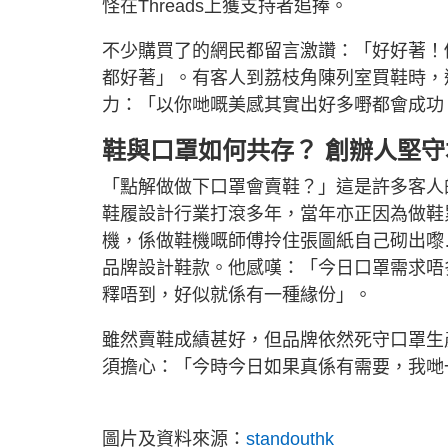
怪在Threads上獲支持者追捧。
不少購買了的網民都留言激讚：「好好著！
都好著」。有客人到荔枝角陳列室買鞋時，
力：「以你哋嘅美感其實出好多嘢都會成功，可能會
鞋與口罩如何共存？ 創辦人堅守
「點解做做下口罩會賣鞋？」這是許多客人
鞋履設計行業打滾多年，當年亦正因為做鞋
機，係做鞋機嘅師傅拎住張圖紙自己砌出嚟
品牌設計鞋款。他感嘆：「今日口罩需求唔
釋唔到，好似就係有一種緣份」。
雖然賣鞋成績甚好，但品牌依然死守口罩生
須擔心：「今時今日如果真係有需要，我哋
圖片及資料來源：
standouthk