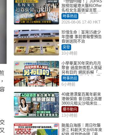
「你個frd廢！」JUPAS
放榜炫耀港大醫科Offer
名校女生囂張留言惹眾
怒 醫學院澄清：宣稱
時事熱話
「40.5分獲錄取」不符事
2026-08-06 17:40 HKT
實｜Juicy叮
珍惜生命｜荃灣15歲少
年墮樓 事前曾報警預告
昏迷送院不治
突發
10小時前
小學畢業30年突約月月
聚會 過度熱情惹人質疑
另有目的 網民拆解「扮
煎
熟」4大動機｜Juicy叮
時事熱話
，
6小時前
容
40歲港漂棄百萬年薪來
港做保險 昔日國企高層
3800元租尖沙咀床位｜
租盤Million
樓市動向
13小時前
交
颱風白海豚｜周日吹襲
又
浙江 料創天文台65年來
紀錄 成登陸中國「最長