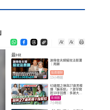
」
最Hit
謝偉俊夫婦擬效法蔡瀾
｜周顯
投資理財
13小時前
63歲關之琳與27歲男模
爆「嫲孫戀」？激罕開
腔19字回應：多謝大家
掛念近況
影視圈
7小時前