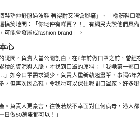
個鞋墊仲舒服過波鞋 著得耐又唔會腳痛」、「橡筋鞋口
還搞笑地問：「你哋仲有咩賣？！」有網民大讚他們具備
發展成fashion brand」。
本心
的疑問。負責人曾公開剖白，在6年前做口罩之前，曾經
累積的資源與人脈，才找到口罩的原料：「我哋第一部口
…」如今口罩需求減少，負責人重新執起畫筆，事隔6年
多，但再次因為鞋，令我哋可以保住呢間口罩廠。好多嘢
產。負責人更豪言，往後若然不幸面對任何病毒，港人都
一日做50萬隻都可以！」