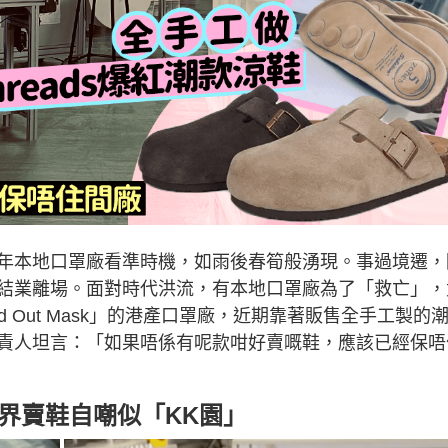
年本地口罩廠看準時機，如雨後春筍般湧現。事過境遷，
結業離場。面對時代洪流，有本地口罩廠為了「救亡」，
 Out Mask」的港產口罩廠，近期靠著販售全手工製的
責人坦言：「如果唔係有呢款咁好賣嘅鞋，應該已經保唔
界賣鞋自嘲似「KK園」