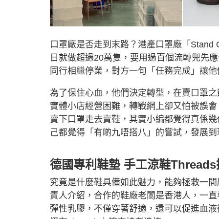
口罩廠是否走到末路？港產口罩廠「Stand O
日就做超過20萬隻，要用過百個流轉兜先
同行相繼停業，對方一句「任務完成」讓他
為了保住心血，他們決定轉型，在賣口罩之餘
實體小店經營困難，轉戰網上卻又怕被誤會：
賣下口罩走去賣鞋，其實小編都覺得真係幾
己都覺得「有啲九唔搭八」的嘗試，發展到
德國專利鞋墊 手工涼鞋Thread
究竟是什麼鞋具備如此魅力，能夠拯救一間
責人介紹，合作的鞋廠老闆是香港人，一直專
彈性乳膠，不僅穿著舒適，還可以促進血液循