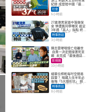
浙江 料創天文台65年來
紀錄 成登陸中國「最長
途颱風」
社會
00:58
6小時前
27歲港男家道中落做保
安 慘遭舊同學嘲笑 捱足
3年遇「高人」指點 終辭
職宣告「轉做一事」｜
時事熱話
Juicy叮
3小時前
陳志雲哽咽憶亡母離世
自責一決定間接害死至
親 未完成「最後通話」
一生遺憾
影視圈
10小時前
細單位榨乾每吋空間易
踩雷？ 暗藏入住半年必
後悔「5大隱形坑」 師傅
傳授6字家居裝修錦囊｜
時事熱話
Juicy叮
8小時前