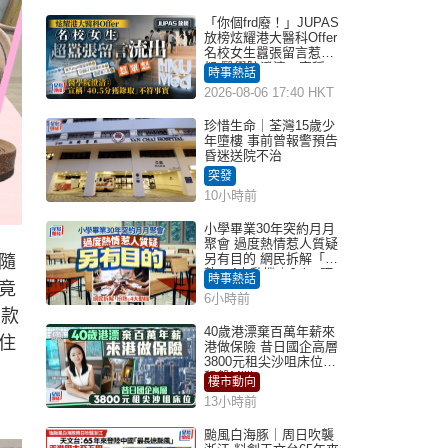
「你個frd廢！」JUPAS
放榜炫耀港大醫科Offer
名校女生囂張留言惹眾
怒 醫學院澄清：宣稱
時事熱話
「40.5分獲錄取」不符事
2026-08-06 17:40 HKT
實｜Juicy叮
珍惜生命｜荃灣15歲少
年墮樓 事前曾報警預告
昏迷送院不治
突發
10小時前
小學畢業30年突約月月
聚會 過度熱情惹人質疑
另有目的 網民拆解「扮
隨
熟」4大動機｜Juicy叮
時事熱話
竟
6小時前
潮款
40歲港漂棄百萬年薪來
住
港做保險 昔日國企高層
3800元租尖沙咀床位｜
租盤Million
樓市動向
13小時前
颱風白海豚｜周日吹襲