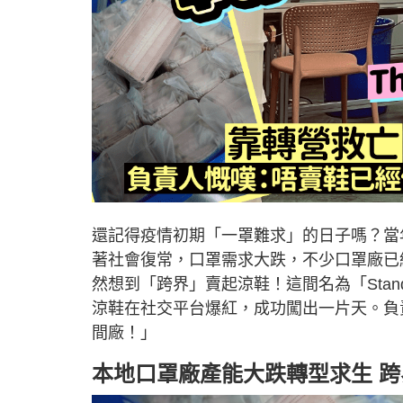
還記得疫情初期「一罩難求」的日子嗎？當
著社會復常，口罩需求大跌，不少口罩廠已
然想到「跨界」賣起涼鞋！這間名為「Stand
涼鞋在社交平台爆紅，成功闖出一片天。負
間廠！」
本地口罩廠產能大跌轉型求生 跨