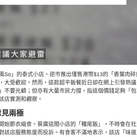
So」的泰式小店，逆市推出僅售港幣$13的「香葉肉碎
，大受歡迎。然而，這款超平飯餐近日卻在網上引發熱議
」不要光顧；但亦有大量市民力撐，指這個價錢足夠「包
該店實測和觀察。
意見兩極
開始節衣縮食。葵廣這間小店的「糧尾飯」，不時會在社
對該店服務態度而投訴。有食客不滿地表示，該店「味道