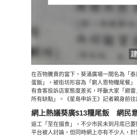
L
U
o
n
a
m
d
u
在百物騰貴的當下，葵涌廣場一間名為「泰風
e
t
d
e
:
蛋飯」，被街坊形容為「窮人恩物糧尾餐」
1
5
.
有食客投訴店家態度差劣，呼籲大家「避雷
6
0
所有缺點」。《星島申訴王》記者親身前往
%
網上熱議葵廣$13糧尾飯 網民
返工「至在搵食」，不少市民未到月底已要
平台被人討論，但同時網上亦有不少人，針