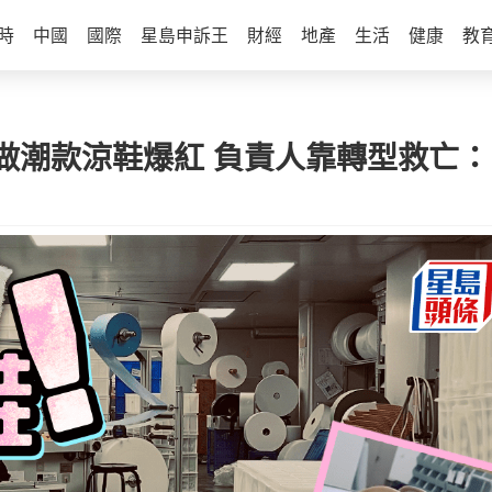
時
中國
國際
星島申訴王
財經
地產
生活
健康
教
做潮款涼鞋爆紅 負責人靠轉型救亡