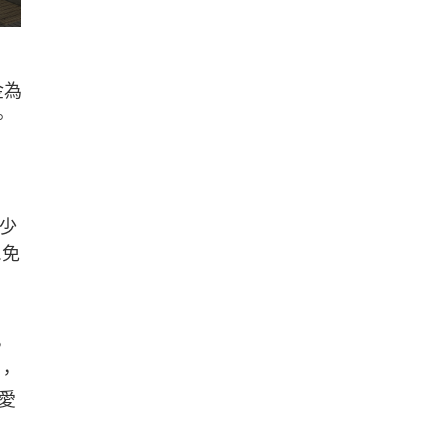
金為
。
不少
.免
，
，
愛
。