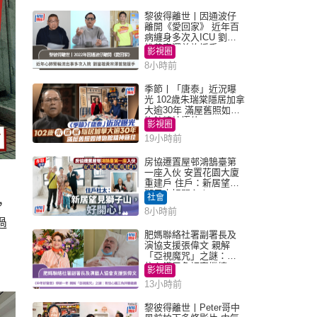
黎彼得離世丨因通波仔
離開《愛回家》 近年百
病纏身多次入ICU 劉鑾
雄黃宗澤曾施援手
影視圈
8小時前
季節丨「唐泰」近況曝
光 102歲朱瑞棠隱居加拿
大逾30年 滿屋舊照如博
物館精神極佳
影視圈
19小時前
房協遷置屋邨鴻鵠臺第
一座入伙 安置花園大廈
重建戶 住戶：新居望見
獅子山好開心！
社會
，
8小時前
過
肥媽聯絡社署副署長及
演協支援張偉文 親解
「亞視魔咒」之謎：有
信心鐵三角評審繼續
影視圈
13小時前
黎彼得離世丨Peter哥中