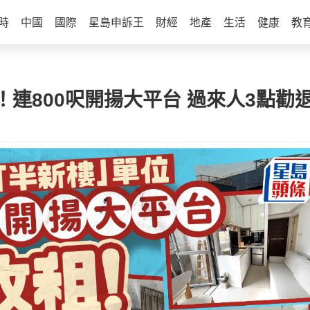
時
中國
國際
星島申訴王
財經
地產
生活
健康
教
連800呎開揚大平台 過來人3點勸