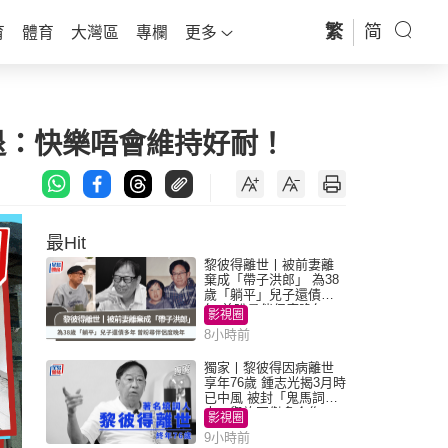
繁
简
育
體育
大灣區
專欄
更多
退：快樂唔會維持好耐！
最Hit
黎彼得離世丨被前妻離
棄成「帶子洪郎」 為38
歲「躺平」兒子還債多
年 曾盼尋伴侶度晚年
影視圈
8小時前
獨家丨黎彼得因病離世
享年76歲 鍾志光揭3月時
已中風 被封「鬼馬詞
人」與許冠傑多合作
影視圈
9小時前