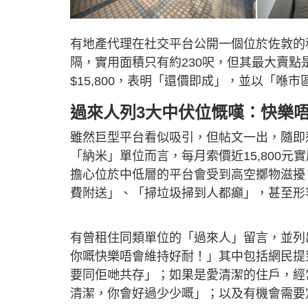
有地產代理在社交平台公開一個位於佐敦的
隔，實用面積只有約230呎，但其最大賣點
$15,800，表明「還價即成」，並以「
過來人列3大中伏位慨嘆：快樂
雖然巨型平台看似吸引，但帖文一出，隨即
「納米」單位而言，每月索價近15,800元實
擔心位於中低層的平台會受到高空擲物滋擾，「
費附送」、「掃垃圾掃到人都癲」，甚至形
有曾租住同類單位的「過來人」留言，並列
你嘅快樂唔會維持好耐！」其中包括網民提
要同佢哋共存」；如果是愛清潔的住戶，經
清潔，你會好過少少嘅」；以及有機會需要定