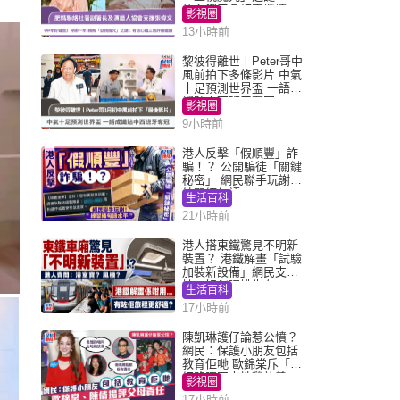
信心鐵三角評審繼續
影視圈
13小時前
黎彼得離世丨Peter哥中
風前拍下多條影片 中氣
十足預測世界盃 一語成
讖貼中西班牙奪冠
影視圈
9小時前
港人反擊「假順豐」詐
騙！？ 公開騙徒「關鍵
秘密」 網民聯手玩謝：
練習緬甸語
生活百科
21小時前
港人搭東鐵驚見不明新
裝置？ 港鐵解畫「試驗
加裝新設備」網民支
持：好似呢排先有
生活百科
17小時前
陳凱琳護仔論惹公憤？
網民：保護小朋友包括
教育佢哋 歐錦棠斥「養
細路唔同走地雞放養」
影視圈
17小時前