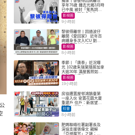
獨家丨黎彼得因病離世
享年76歲 鍾志光揭3月時
已中風 被封「鬼馬詞
人」與許冠傑多合作
影視圈
9小時前
黎彼得離世丨因通波仔
離開《愛回家》 近年百
病纏身多次入ICU 劉鑾
雄黃宗澤曾施援手
影視圈
8小時前
季節丨「唐泰」近況曝
光 102歲朱瑞棠隱居加拿
大逾30年 滿屋舊照如博
物館精神極佳
影視圈
19小時前
房協遷置屋邨鴻鵠臺第
一座入伙 安置花園大廈
重建戶 住戶：新居望見
公
獅子山好開心！
社會
空
8小時前
肥媽聯絡社署副署長及
演協支援張偉文 親解
「亞視魔咒」之謎：有