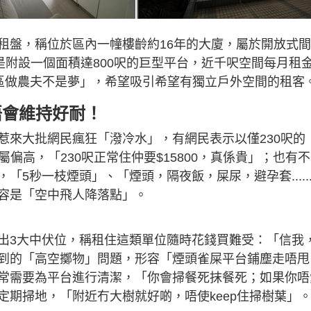
租盤，稱位於區內一幢樓齡約16年的大廈，屬於開放式間
是附設一個面積達800呎的巨型平台，近千呎空間每月租
喺市區做農夫不是夢」，希望吸引希望有獨立戶外空間的租客
唔會維持好耐！
惹來大批網民瘋狂「潑冷水」，有網民表示以僅230呎的
屬偏高，「230呎正常住仲要$15800，真係貴」；也有
5秒一枝煙頭」、「煙頭，隔夜飯，屎尿，避孕套.....
容是「空中飛人降落點」。
出3大中伏位，稱租住這類單位隨時花錢買難受：「信我
到的「高空擲物」問題，形容「煙頭雀屎平台鋪塵走唔甩
常需要為平台進行清潔，「你會掃餐死抹餐死；如果你唔
期掃地，「附近冇大樹就好啲，唔使keep住掃樹葉」