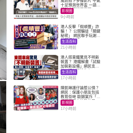
風前拍下多條影片 中氣
十足預測世界盃 一語成
讖貼中西班牙奪冠
影視圈
9小時前
港人反擊「假順豐」詐
騙！？ 公開騙徒「關鍵
秘密」 網民聯手玩謝：
練習緬甸語
生活百科
21小時前
港人搭東鐵驚見不明新
裝置？ 港鐵解畫「試驗
加裝新設備」網民支
持：好似呢排先有
生活百科
17小時前
陳凱琳護仔論惹公憤？
網民：保護小朋友包括
教育佢哋 歐錦棠斥「養
細路唔同走地雞放養」
影視圈
17小時前