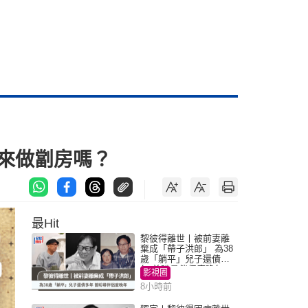
用來做劏房嗎？
最Hit
黎彼得離世丨被前妻離
棄成「帶子洪郎」 為38
歲「躺平」兒子還債多
年 曾盼尋伴侶度晚年
影視圈
8小時前