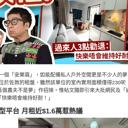
一個「安樂窩」，如能配備私人戶外空間更是不少人的夢
位於佐敦的租盤，雖然該單位的室內實用面積僅得230呎
市區做農夫不是夢」作招徠。惟帖文隨即引來大批網民及「
「快樂唔會維持好耐！」
型平台 月租近$1.6萬惹熱議