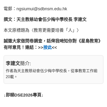
電郵：
ngsiumui@sdbnsm.edu.hk
撰文：天主教慈幼會伍少梅中學校長 李建文
本文原標題為〈教育更需要培養「人」〉
誠邀大家做問卷調查，話俾我哋知你對《星島教育》
有咩意見！連結：>>
按此
<<
李建文
簡介:
作者為天主教慈幼會伍少梅中學校長，從事教育工作逾
20載。
↓即睇DSE2026專頁↓